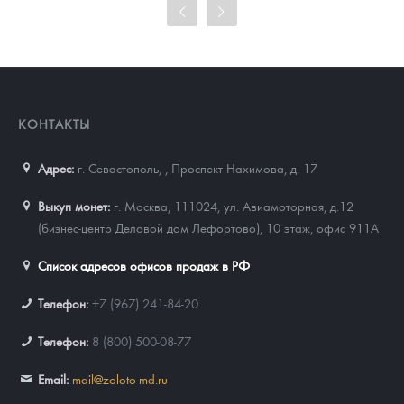
Цена выкупа
94 190
Руб.
КОНТАКТЫ
Адрес:
г. Севастополь,
,
Проспект Нахимова, д. 17
Выкуп монет:
г. Москва, 111024, ул. Авиамоторная, д.12
(бизнес-центр Деловой дом Лефортово), 10 этаж, офис 911А
Список адресов офисов продаж в РФ
Телефон:
+7 (967) 241-84-20
Телефон:
8 (800) 500-08-77
Email:
mail@zoloto-md.ru