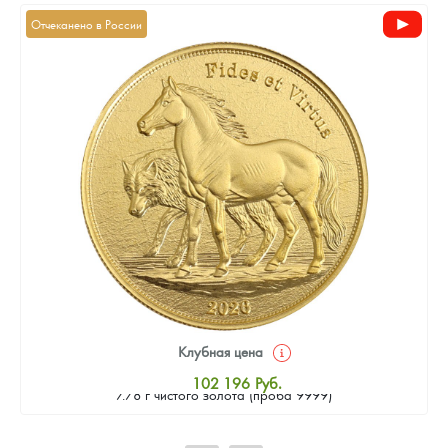
Отчеканено в России
Клубная цена
Золотая монета Камеруна "Верность и Доблесть" 2026 г.в.,
102 196
Руб.
7.78 г чистого золота (проба 9999)
Стандартная цена
103 138
Руб.