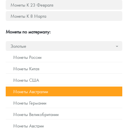
Русская нумизматика
Монеты К 23 Февраля
Золотая карманная галерея
Монеты К 8 Марта
Наборы подарочных и коллекционных монет
Монеты по материалу:
Монеты и жетоны из недрагоценных металлов
Золотые
Книги по нумизматике
Монеты России
Монеты Китая
Монеты США
Монеты Австралии
Монеты Германии
Монеты Великобритании
Монеты Австрии