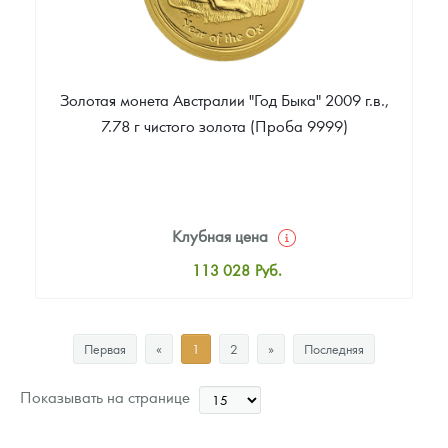
Золотая монета Австралии "Год Быка" 2009 г.в.,
7.78 г чистого золота (Проба 9999)
Клубная цена
113 028
Руб.
Стандартная цена
113 969
Руб.
Первая
«
1
2
»
Последняя
Цена выкупа
99 841
Руб.
Показывать на странице