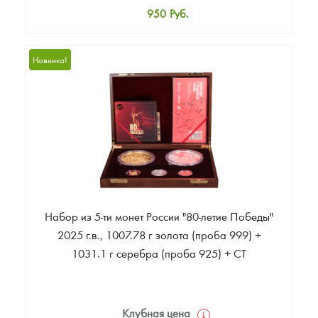
950
Руб.
Стандартная цена
1 000
Руб.
Новинка!
Цена выкупа
Звоните
Набор из 5-ти монет России "80-летие Победы"
2025 г.в., 1007.78 г золота (проба 999) +
1031.1 г серебра (проба 925) + СТ
Клубная цена