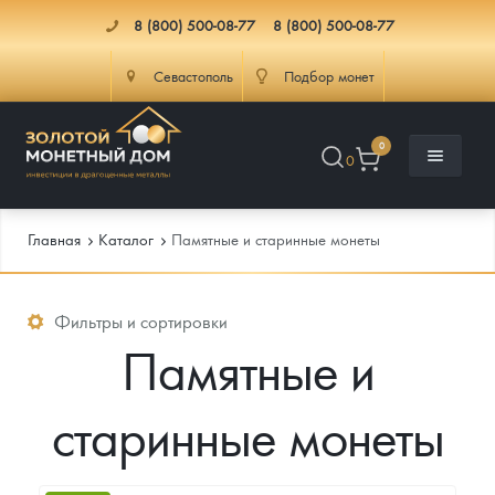
8 (800) 500-08-77
8 (800) 500-08-77
Севастополь
Подбор монет
0
0
Главная
Каталог
Памятные и старинные монеты
Каталог
Фильтры и сортировки
Памятные и
Инфо
Каталог Монет
старинные монеты
Доставка
Инвестиционные монеты
Как сделать заказ
Услуги
Памятные и старинные монеты
Подлинность монет
Монеты Россия и СССР