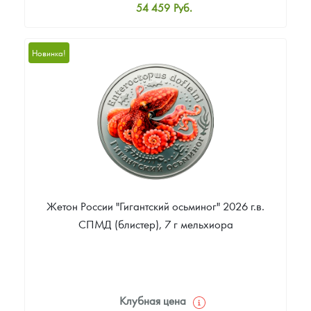
54 459
Руб.
Стандартная цена
55 548
Руб.
Новинка!
Цена выкупа
Звоните
Жетон России "Гигантский осьминог" 2026 г.в.
СПМД (блистер), 7 г мельхиора
Клубная цена