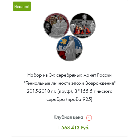
Русская нумизматика
2 096 663
Руб.
Новинка!
Цена выкупа
Золотая карманная галерея
Звоните
Наборы подарочных и коллекционных монет
Монеты и жетоны из недрагоценных металлов
Книги по нумизматике
Набор из 3-х серебряных монет России
"Гениальные личности эпохи Возрождения"
2015-2018 г.г. (пруф), 3*155.5 г чистого
серебра (проба 925)
Клубная цена
1 568 413
Руб.
Стандартная цена