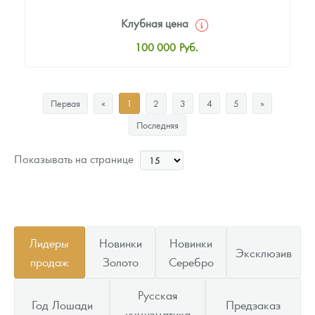
Клубная цена
100 000
Руб.
Стандартная цена
102 000
Руб.
Первая
«
1
2
3
4
5
»
Цена выкупа
Последняя
Звоните
Показывать на странице
Лидеры
Новинки
Новинки
Эксклюзив
продаж
Золото
Серебро
Русская
Год Лошади
Предзаказ
нумизматика