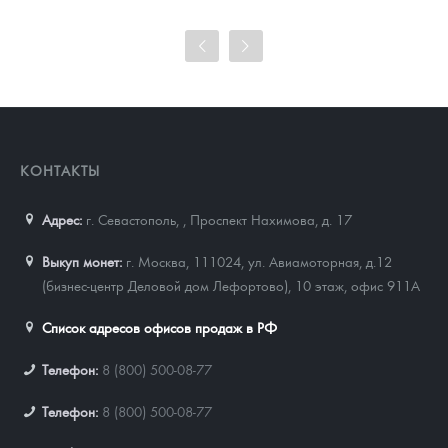
101 860
Руб.
Цена выкупа
93 023
Руб.
КОНТАКТЫ
Адрес:
г. Севастополь,
,
Проспект Нахимова, д. 17
Выкуп монет:
г. Москва, 111024, ул. Авиамоторная, д.12
(бизнес-центр Деловой дом Лефортово), 10 этаж, офис 911А
Список адресов офисов продаж в РФ
Телефон:
8 (800) 500-08-77
Телефон:
8 (800) 500-08-77