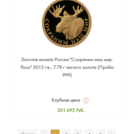
Звоните
Золотая монета России "Сохраним наш мир.
Лось" 2015 г.в., 7.78 г чистого золота (Проба
999)
Клубная цена
201 695
Руб.
Стандартная цена
202 629
Руб.
Первая
«
1
2
3
4
5
»