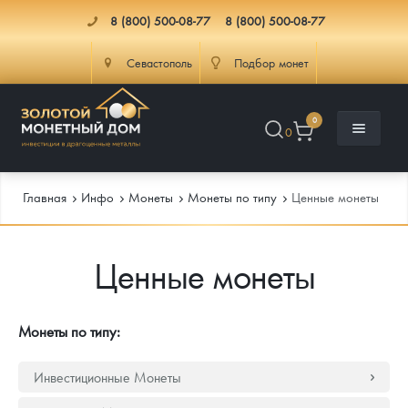
8 (800) 500-08-77
8 (800) 500-08-77
Севастополь
Подбор монет
0
0
Главная
Инфо
Монеты
Монеты по типу
Ценные монеты
Ценные монеты
Каталог
Инфо
Каталог Монет
Монеты по типу:
Доставка
Инвестиционные монеты
Как сделать заказ
Инвестиционные Монеты
Услуги
Памятные и старинные монеты
Подлинность монет
Монеты Россия и СССР