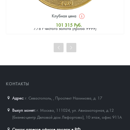
Клубная цена
Золотая монета Камеруна "Верность и Доблесть" 2026 г.в.,
101 315
Руб.
7.78 г чистого золота (проба 9999)
Стандартная цена
102 248
Руб.
Цена выкупа
93 378
Руб.
КОНТАКТЫ
Адрес:
г. Севастополь,
,
Проспект Нахимова, д. 17
Выкуп монет:
г. Москва, 111024, ул. Авиамоторная, д.12
(бизнес-центр Деловой дом Лефортово), 10 этаж, офис 911А
Список адресов офисов продаж в РФ