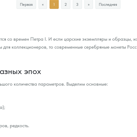
Первая
«
1
2
3
»
Последняя
Цена выкупа
Цена выкупа
Звоните
Звоните
тся со времен Петра I. И если царские экземпляры и образцы, 
ты для коллекционеров, то современные серебряные монеты Рос
азных эпох
льшого количества параметров. Выделим основные:
а);
ров, редкость.