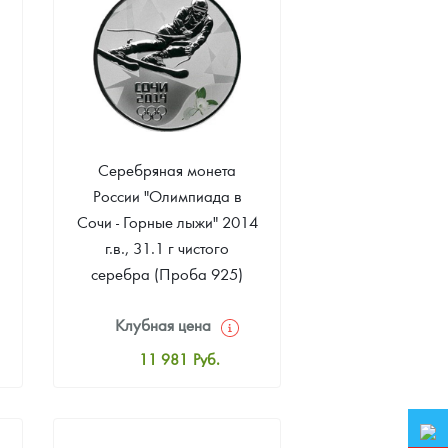
Звоните
Серебряная монета
России "Олимпиада в
Сочи - Горные лыжи" 2014
г.в., 31.1 г чистого
серебра (Проба 925)
Клубная цена
11 981
Руб.
Стандартная цена
12 526
Руб.
Цена выкупа