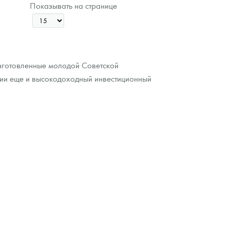
Показывать на странице
Цена выкупа
Звоните
изготовленные молодой Советской
сии еще и высокодоходный инвестиционный