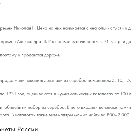
.
мен Николая II. Цена на них начинается с нескольких тысяч и 
емен Александра III. Их стоимость начинается с 10 тыс. р. и до
 поэтому и продаются дороже.
продолжили чеканить дензнаки из серебра номиналом 5, 10, 15, 
о 1931 год, оцениваются в нумизматических каталогах от 100 д
ен юбилейный набор из серебра. В него входили дензнаки номи
рта. В каталогах такие экземпляры можно найти за 800–2 000 
неты России