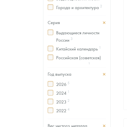
2
Города и архитектура
1
Искусство и живопись
Серия
1
История
Выдающиеся личности
Мифы; легенды;
3
России
1
геральдика
1
Китайский календарь
16
Спорт
Российская (советская)
1
мультипликация
2
Российский спорт
Год выпуска
5
2026
1
2024
2
2023
4
2022
1
2021
Вес чистого металла
1