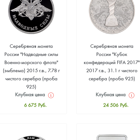
Серебряная монета
Серебряная монета
России "Надводные силы
России "Кубок
Военно-морского флота"
конфедераций FIFA 2017"
(эмблема) 2015 г.в., 7.78 г
2017 г.в., 31.1 г чистого
чистого серебра (проба
серебра (проба 925)
925)
Клубная цена
Клубная цена
6 675
Руб.
24 506
Руб.
Стандартная цена
Стандартная цена
6 812
Руб.
25 051
Руб.
Цена выкупа
Цена выкупа