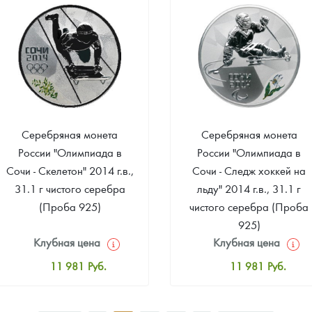
Звоните
5 555
Руб.
Серебряная монета
Серебряная монета
России "Олимпиада в
России "Олимпиада в
Сочи - Скелетон" 2014 г.в.,
Сочи - Следж хоккей на
31.1 г чистого серебра
льду" 2014 г.в., 31.1 г
(Проба 925)
чистого серебра (Проба
925)
Клубная цена
Клубная цена
11 981
Руб.
11 981
Руб.
Стандартная цена
Стандартная цена
12 526
Руб.
12 526
Руб.