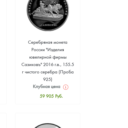
Серебряная монета
России "Изделия
ювелирной фирмы
Сазиковъ" 2016 г.в., 155.5
г чистого серебра (Проба
925)
Клубная цена
59 905
Руб.
Стандартная цена
61 266
Руб.
Цена выкупа