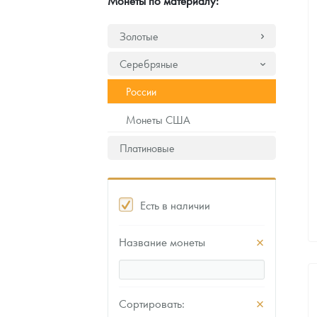
Монеты по материалу:
Наборы подарочных и коллекционных монет
Золотые
Монеты и жетоны из недрагоценных металлов
Серебряные
Книги по нумизматике
России
Монеты США
Платиновые
Есть в наличии
Название монеты
Сортировать: