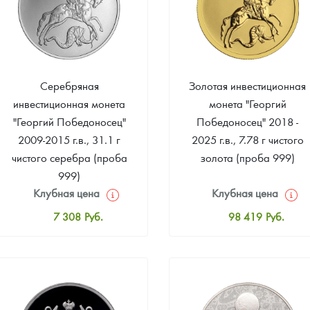
Серебряная
Золотая инвестиционная
инвестиционная монета
монета "Георгий
"Георгий Победоносец"
Победоносец" 2018 -
2009-2015 г.в., 31.1 г
2025 г.в., 7.78 г чистого
чистого серебра (проба
золота (проба 999)
999)
Клубная цена
Клубная цена
7 308
Руб.
98 419
Руб.
Стандартная цена
Стандартная цена
7 548
Руб.
98 884
Руб.
Цена выкупа
Цена выкупа
5 555
Руб.
93 953
Руб.