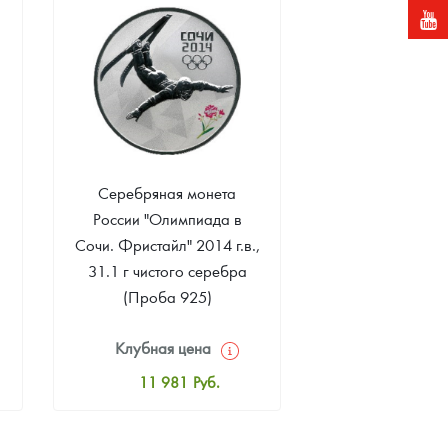
Звоните
Серебряная монета
России "Олимпиада в
Сочи. Фристайл" 2014 г.в.,
31.1 г чистого серебра
(Проба 925)
Клубная цена
11 981
Руб.
Стандартная цена
17 427
Руб.