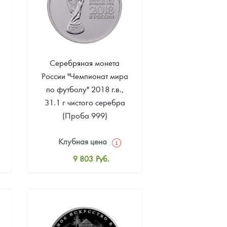
Серебряная монета
России "Чемпионат мира
по футболу" 2018 г.в.,
31.1 г чистого серебра
(Проба 999)
Клубная цена
9 803
Руб.
Стандартная цена
10 347
Руб.
Цена выкупа
Звоните