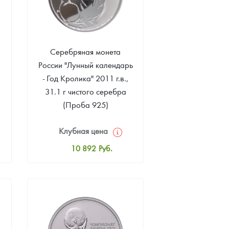
Серебряная монета
России "Лунный календарь
- Год Кролика" 2011 г.в.,
31.1 г чистого серебра
(Проба 925)
Клубная цена
10 892
Руб.
Стандартная цена
11 436
Руб.
Цена выкупа
Звоните