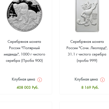
Звоните
Звоните
Серебряная монета
Серебряная монета
России "Полярный
России "Сочи. Леопард",
медведь", 1000 г чистого
31.1 г чистого серебра
серебра (Проба 900)
(проба 999)
Клубная цена
Клубная цена
408 003
Руб.
8 169
Руб.
Стандартная цена
Стандартная цена
411 505
Руб.
8 441
Руб.
Цена выкупа
Цена выкупа