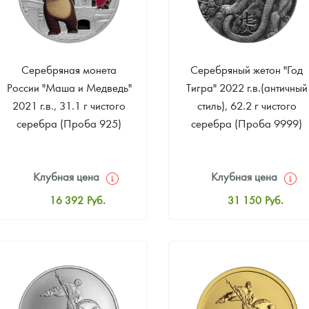
ра, платины на 2026 год
Серебряная монета
Серебряный жетон "Год
России "Маша и Медведь"
Тигра" 2022 г.в.(античный
2021 г.в., 31.1 г чистого
стиль), 62.2 г чистого
серебра (Проба 925)
серебра (Проба 9999)
Клубная цена
Клубная цена
16 392
Руб.
31 150
Руб.
Стандартная цена
Стандартная цена
16 937
Руб.
33 329
Руб.
данных
Цена выкупа
Цена выкупа
Звоните
Звоните