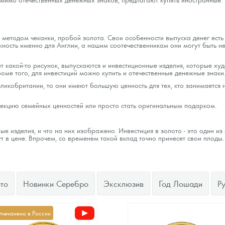
 методом чеканки, пробой золота. Свои особенности выпуска денег есть
ность именно для Англии, а нашим соотечественникам они могут быть н
 какой-то рисунок, выпускаются и инвестиционные изделия, которые худ
оме того, для инвестиций можно купить и отечественные денежные знаки
ликобритании, то они имеют большую ценность для тех, кто занимается н
лекцию семейных ценностей или просто стать оригинальным подарком.
е изделия, и что на них изображено. Инвестиция в золото - это один и
 в цене. Впрочем, со временем такой вклад точно принесет свои плоды.
то
Новинки Серебро
Эксклюзив
Год Лошади
Р
тчеканено в России