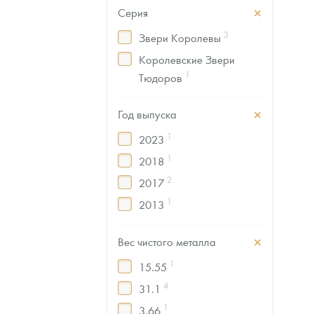
Серия
3
Звери Королевы
Королевские Звери
1
Тюдоров
Год выпуска
1
2023
1
2018
2
2017
1
2013
1
2003
Вес чистого металла
1
1968
1
15.55
1
разные годы
4
31.1
1
3.66