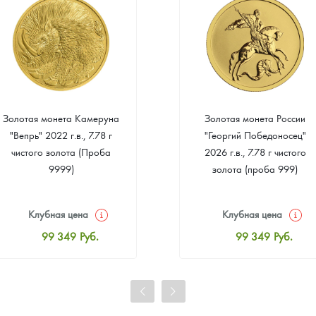
Золотая монета Камеруна
Золотая монета России
"Вепрь" 2022 г.в., 7.78 г
"Георгий Победоносец"
чистого золота (Проба
2026 г.в., 7.78 г чистого
9999)
золота (проба 999)
Клубная цена
Клубная цена
99 349
Руб.
99 349
Руб.
Стандартная цена
Стандартная цена
99 814
Руб.
99 814
Руб.
Цена выкупа
Цена выкупа
93 023
Руб.
93 953
Руб.