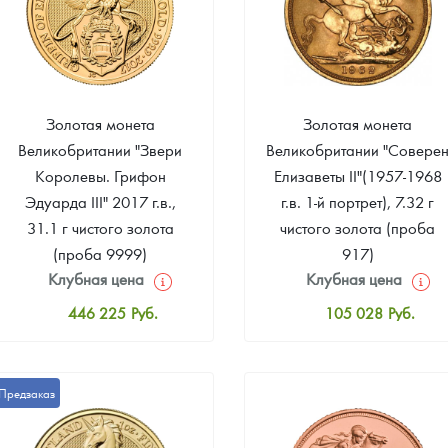
Золотая монета
Золотая монета
Великобритании "Звери
Великобритании "Совере
Королевы. Грифон
Елизаветы II"(1957-1968
Эдуарда III" 2017 г.в.,
г.в. 1-й портрет), 7.32 г
31.1 г чистого золота
чистого золота (проба
(проба 9999)
917)
Клубная цена
Клубная цена
446 225
Руб.
105 028
Руб.
Стандартная цена
Стандартная цена
448 084
Руб.
105 903
Руб.
Предзаказ
Цена выкупа
Цена выкупа
388 587
Руб.
84 897
Руб.