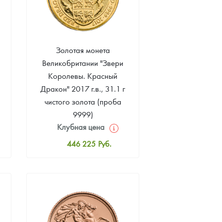
Золотая монета
Великобритании "Звери
о
Королевы. Красный
Дракон" 2017 г.в., 31.1 г
чистого золота (проба
9999)
Клубная цена
446 225
Руб.
Стандартная цена
448 084
Руб.
Цена выкупа
388 587
Руб.