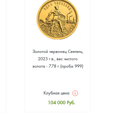
Золотой червонец Сеятель,
Золотая 
2023 г.в., вес чистого
"Филармони
золота - 7.78 г (проба 999)
7.78 г 
(пр
Клубная цена
Клуб
104 000
Руб.
10
Стандартная цена
Стан
104 465
Руб.
10
Цена выкупа
Ц
93 953
Руб.
9