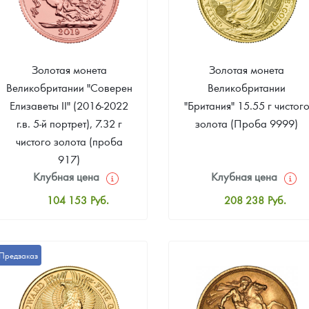
ра, платины на 2026 год
Золотая монета
Золотая монета
Великобритании "Соверен
Великобритании
Елизаветы II" (2016-2022
"Британия" 15.55 г чистог
г.в. 5-й портрет), 7.32 г
золота (Проба 9999)
чистого золота (проба
917)
Клубная цена
Клубная цена
104 153
Руб.
208 238
Руб.
Стандартная цена
Стандартная цена
105 028
Руб.
210 097
Руб.
данных
Предзаказ
Цена выкупа
Цена выкупа
84 897
Руб.
195 223
Руб.