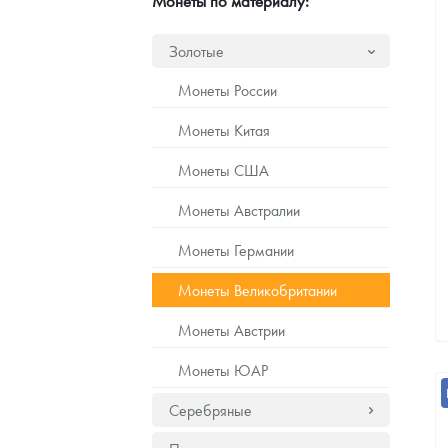
Монеты по материалу:
Наборы подарочных и коллекционных монет
Золотые
Монеты и жетоны из недрагоценных металлов
Монеты России
Книги по нумизматике
Монеты Китая
Монеты США
Монеты Австралии
Монеты Германии
Монеты Великобритании
Монеты Австрии
Монеты ЮАР
Серебряные