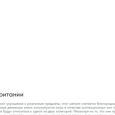
ритании
лают украшения и различные предметы, этот металл считается благородн
ные денежные знаки используются лишь в качестве коллекционных или пр
е будут относиться к одной из двух категорий. Несмотря на то, что они
помимо отечественных денежных знаков, предлагают купить иностранные.