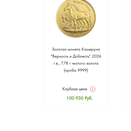
 монета
Золотая монета Камеруна
. Елены
"Верность и Доблесть" 2026
 2024 г.в.,
г.в., 7.78 г чистого золота
о серебра
(проба 9999)
999)
цена
Клубная цена
8
Руб.
100 930
Руб.
ная цена
Стандартная цена
3
Руб.
101 860
Руб.
ыкупа
Цена выкупа
оните
93 023
Руб.