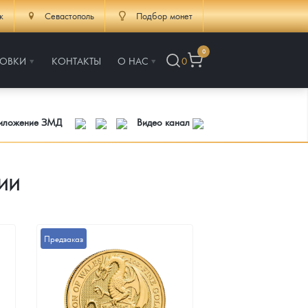
к
Севастополь
Подбор монет
0
РОВКИ
КОНТАКТЫ
О НАС
0
риложение ЗМД
Видео канал
ии
Предзаказ