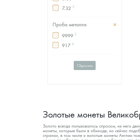
3
7.32
Проба металла
5
9999
4
917
Сбросить
Золотые монеты Великоб
Золото всегда пользовалось спросом, из него де
монеты, которые были в обиходе, но сейчас подоб
странах, в том числе и золотые монеты Англии тож
можно приобрести, в том числе и в банках, где, 