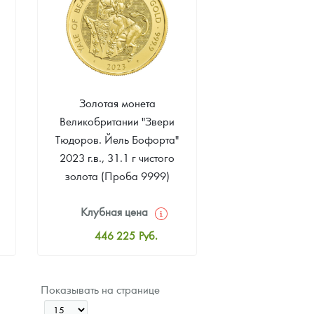
Золотая монета
н
Великобритании "Звери
Тюдоров. Йель Бофорта"
2023 г.в., 31.1 г чистого
золота (Проба 9999)
Клубная цена
446 225
Руб.
Стандартная цена
448 084
Руб.
Показывать на странице
Цена выкупа