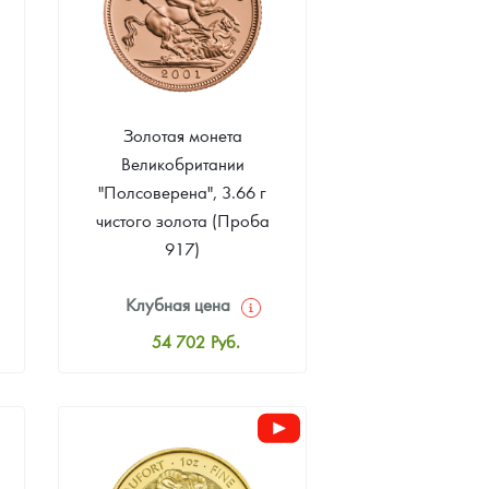
Золотая монета
н
Великобритании
"Полсоверена", 3.66 г
чистого золота (Проба
917)
Клубная цена
54 702
Руб.
Стандартная цена
55 140
Руб.
Цена выкупа
42 449
Руб.