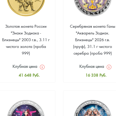
ра, платины на 2026 год
Золотая монета России
Серебряная монета Ганы
"Знаки Зодиака -
"Акварель Зодиак.
Близнецы" 2003 г.в., 3.11 г
Близнецы" 2026 г.в.
чистого золота (проба
(пруф), 31.1 г чистого
999)
серебра (проба 999)
Клубная цена
Клубная цена
41 648
Руб.
16 338
Руб.
Стандартная цена
Стандартная цена
42 019
Руб.
16 882
Руб.
данных
Цена выкупа
Цена выкупа
Звоните
36 070
Руб.