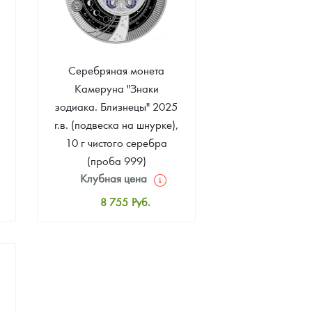
Серебряная монета
Камеруна "Знаки
зодиака. Близнецы" 2025
г.в. (подвеска на шнурке),
10 г чистого серебра
(проба 999)
Клубная цена
8 755
Руб.
Стандартная цена
8 931
Руб.
Цена выкупа
Звоните