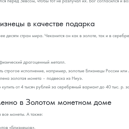
я перед Зевсом, чтобы тот не разлучал их. Бог согласился и воз
лизнецы в качестве подарка
е десяти стран мира. Чеканится он как в золоте, так и в серебре
в физический драгоценный металл.
ть строгое исполнение, например, золотые Близнецы России или
влена золотая монета – подвеска из Ниуэ.
пить от 4 тысяч рублей за серебряный вариант до 40 тыс. р. з
менно в Золотом монетном доме
 все монеты. А также:
нтов «Близнецов».