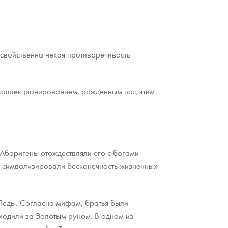
свойственна некая противоречивость
я коллекционированием, рожденным под этим
 Аборигены отождествляли его с богами
и символизировали бесконечность жизненных
 Леды. Согласно мифам, братья были
ходили за Золотым руном. В одном из