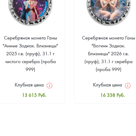
Серебряная монета Ганы
Серебряная монета Ганы
"Аниме Зодиак. Близнецы"
"Богини Зодиак.
2025 г.в. (пруф), 31.1 г
Близнецы" 2026 г.в.
чистого серебра (проба
(пруф), 31.1 г серебра
999)
(проба 999)
Клубная цена
Клубная цена
13 615
Руб.
16 338
Руб.
Стандартная цена
Стандартная цена
14 159
Руб.
16 882
Руб.
Цена выкупа
Цена выкупа
Звоните
Звоните