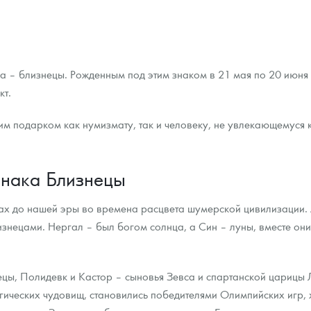
 – близнецы. Рожденным под этим знаком в 21 мая по 20 июня 
кт.
шим подарком как нумизмату, так и человеку, не увлекающемус
знака Близнецы
ках до нашей эры во времена расцвета шумерской цивилизации.
знецами. Нергал – был богом солнца, а Син – луны, вместе он
ецы, Полидевк и Кастор – сыновья Зевса и спартанской царицы
ических чудовищ, становились победителями Олимпийских игр, 