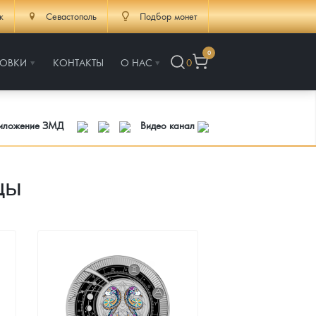
к
Севастополь
Подбор монет
0
РОВКИ
КОНТАКТЫ
О НАС
0
риложение ЗМД
Видео канал
цы