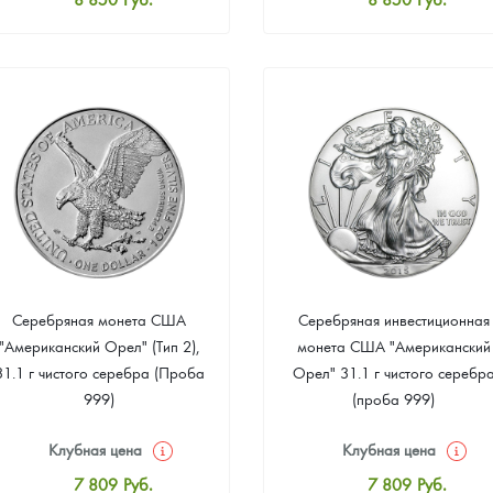
Стандартная цена
Стандартная цена
9 371
Руб.
9 371
Руб.
Цена выкупа
Цена выкупа
Звоните
Звоните
Серебряная монета США
Серебряная инвестиционная
"Американский Орел" (Тип 2),
монета США "Американский
31.1 г чистого серебра (Проба
Орел" 31.1 г чистого серебр
999)
(проба 999)
Клубная цена
Клубная цена
7 809
Руб.
7 809
Руб.