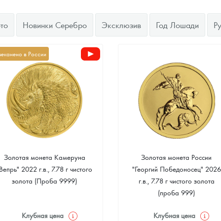
ра, платины на 2026 год
то
Новинки Серебро
Эксклюзив
Год Лошади
Р
чеканено в России
Золотая монета Камеруна
Золотая монета России
Вепрь" 2022 г.в., 7.78 г чистого
"Георгий Победоносец" 2026
данных
золота (Проба 9999)
г.в., 7.78 г чистого золота
(проба 999)
Клубная цена
Клубная цена