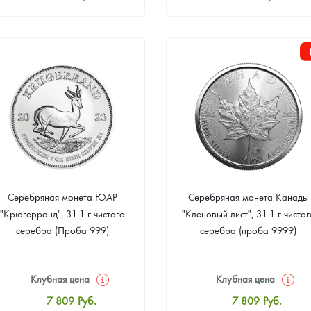
Стандартная цена
Стандартная цена
8 069
Руб.
8 069
Руб.
Цена выкупа
Цена выкупа
Звоните
Звоните
Серебряная монета ЮАР
Серебряная монета Канады
"Крюгерранд", 31.1 г чистого
"Кленовый лист", 31.1 г чистог
серебра (Проба 999)
серебра (проба 9999)
Клубная цена
Клубная цена
7 809
Руб.
7 809
Руб.