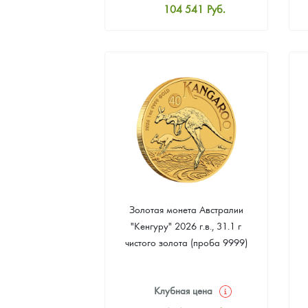
104 541
Руб.
Стандартная цена
104 992
Руб.
Цена выкупа
94 628
Руб.
Золотая монета Австралии
"Кенгуру" 2026 г.в., 31.1 г
чистого золота (проба 9999)
Клубная цена