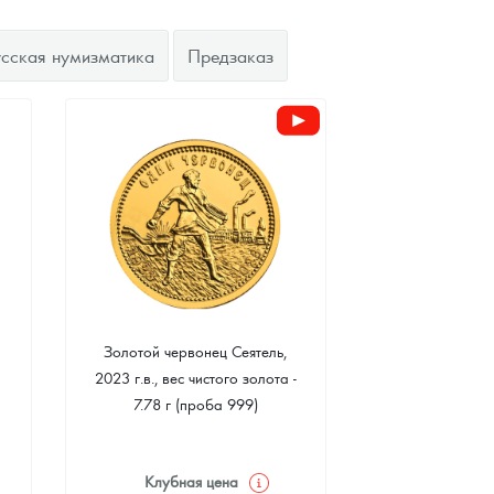
усская нумизматика
Предзаказ
Золотой червонец Сеятель,
2023 г.в., вес чистого золота -
7.78 г (проба 999)
Клубная цена