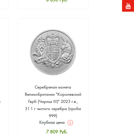
Стандартная цена
9 371
Руб.
Цена выкупа
Звоните
Серебряная монета
Великобритании "Королевский
а
Герб (Чарльз III)" 2023 г.в.,
31.1 г чистого серебра (проба
999)
Клубная цена
7 809
Руб.