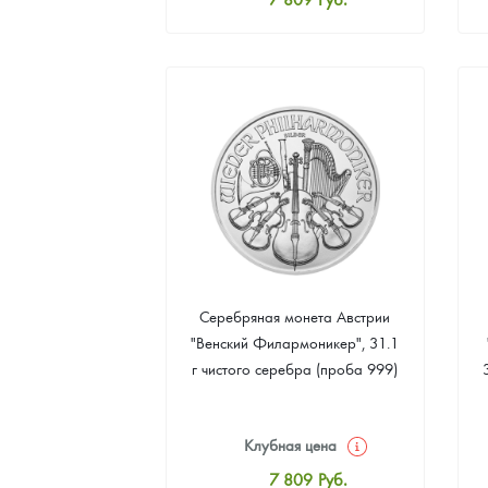
Стандартная цена
8 069
Руб.
Цена выкупа
Звоните
Серебряная монета Австрии
"Венский Филармоникер", 31.1
г чистого серебра (проба 999)
Клубная цена
7 809
Руб.