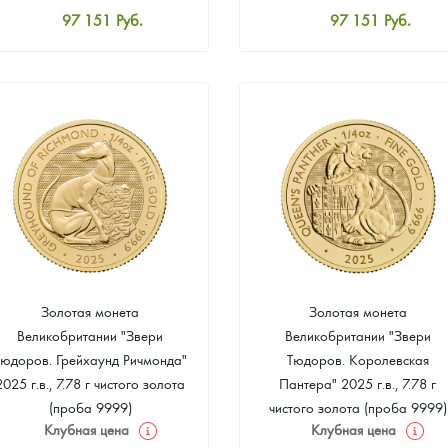
97 151
Руб.
97 151
Руб.
Стандартная цена
Стандартная цена
97 602
Руб.
97 602
Руб.
Цена выкупа
Цена выкупа
91 924
Руб.
92 825
Руб.
Золотая монета
Золотая монета
Великобритании "Звери
Великобритании "Звери
Тюдоров. Грейхаунд Ричмонда"
Тюдоров. Королевская
2025 г.в., 7.78 г чистого золота
Пантера" 2025 г.в., 7.78 г
(проба 9999)
чистого золота (проба 9999)
Клубная цена
Клубная цена