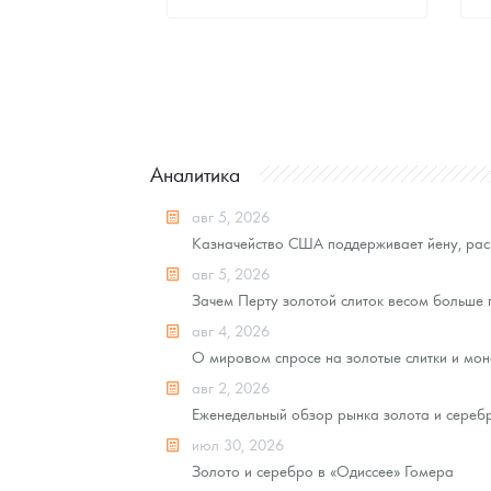
Стандартная цена
8 069
Руб.
Цена выкупа
Звоните
Аналитика
авг 5, 2026
Казначейство США поддерживает йену, рас
авг 5, 2026
Зачем Перту золотой слиток весом больше
авг 4, 2026
О мировом спросе на золотые слитки и моне
авг 2, 2026
Еженедельный обзор рынка золота и серебра
июл 30, 2026
Золото и серебро в «Одиссее» Гомера