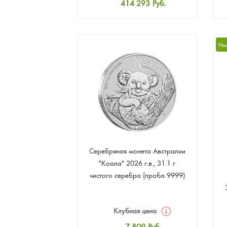
414 293
Руб.
Стандартная цена
416 094
Руб.
Цена выкупа
Но
381 870
Руб.
Серебряная монета Австралии
"Коала" 2026 г.в., 31.1 г
чистого серебра (проба 9999)
Клубная цена
7 809
Руб.