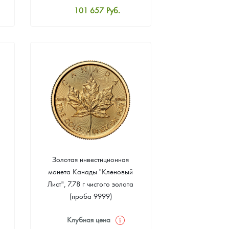
101 657
Руб.
Стандартная цена
102 108
Руб.
Цена выкупа
92 825
Руб.
Золотая инвестиционная
монета Канады "Кленовый
Лист", 7.78 г чистого золота
(проба 9999)
Клубная цена