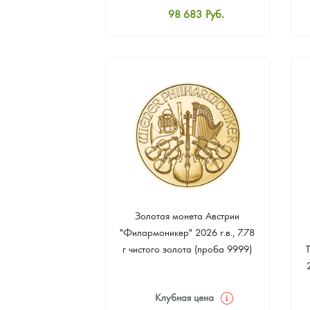
98 683
Руб.
Наборы подарочных и коллекционных монет
Стандартная цена
99 134
Руб.
Монеты и жетоны из недрагоценных металлов
Цена выкупа
Книги по нумизматике
91 924
Руб.
Золотая монета Австрии
"Филармоникер" 2026 г.в., 7.78
г чистого золота (проба 9999)
Клубная цена