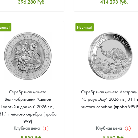
396 280
Руб.
414 293
Руб.
Стандартная цена
Стандартная цена
398 081
Руб.
416 094
Руб.
Цена выкупа
Цена выкупа
винка!
Новинка!
376 466
Руб.
381 870
Руб.
Серебряная монета
Серебряная монета Австрали
Великобритании "Святой
"Страус Эму" 2026 г.в., 31.1 
Георгий и дракон" 2026 г.в.,
чистого серебра (проба 9999
31.1 г чистого серебра (проба
999)
Клубная цена
Клубная цена
8 850
Руб.
8 850
Руб.