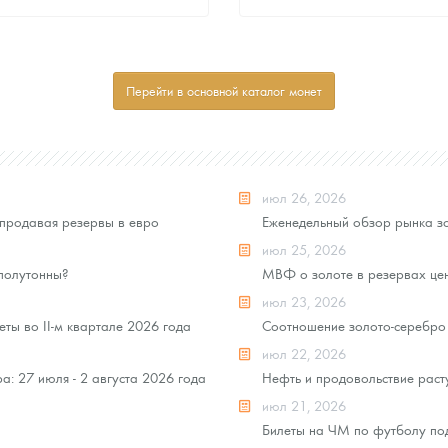
Стандартная цена
Стандартная цена
8 069
Руб.
8 069
Руб.
Цена выкупа
Цена выкупа
Перейти в основной каталог монет
Звоните
Звоните
июл 26, 2026
продавая резервы в евро
Еженедельный обзор рынка зо
июл 25, 2026
 полутонны?
МВФ о золоте в резервах це
июл 23, 2026
ты во II-м квартале 2026 года
Соотношение золото-серебро 
июл 22, 2026
: 27 июля - 2 августа 2026 года
Нефть и продовольствие раст
июл 21, 2026
Билеты на ЧМ по футболу под