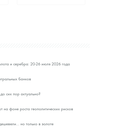
Стандартная цена
9 371
Руб.
Цена выкупа
Звоните
лота и серебра: 20-26 июля 2026 года
нтральных банков
до сих пор актуально?
ут на фоне роста геополитических рисков
ешевели… но только в золоте