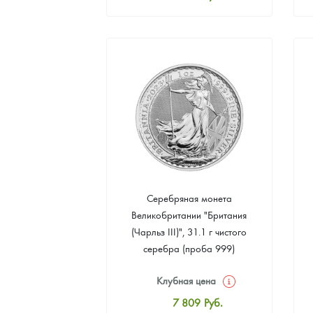
Стандартная цена
8 069
Руб.
Цена выкупа
4 685
Руб.
Серебряная монета
Великобритании "Британия
(Чарльз III)", 31.1 г чистого
серебра (проба 999)
Клубная цена
7 809
Руб.