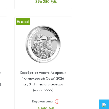
396 280
Руб.
Стандартная цена
398 081
Руб.
Цена выкупа
Новинка!
376 466
Руб.
и
Серебряная монета Австралии
г
"Клинохвостый Орел" 2026
)
г.в., 31.1 г чистого серебра
(проба 9999)
Клубная цена
8 850
Руб.