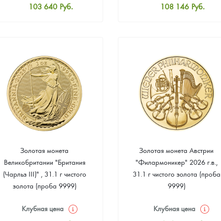
103 640
Руб.
108 146
Руб.
Стандартная цена
Стандартная цена
104 541
Руб.
109 047
Руб.
Цена выкупа
Цена выкупа
Звоните
Звоните
Золотая монета
Золотая монета Австрии
Великобритании "Британия
"Филармоникер" 2026 г.в.,
(Чарльз III)" , 31.1 г чистого
31.1 г чистого золота (проба
золота (проба 9999)
9999)
Клубная цена
Клубная цена