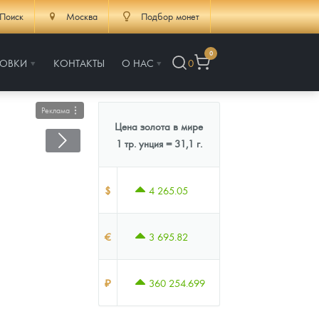
Поиск
Москва
Подбор монет
0
РОВКИ
КОНТАКТЫ
О НАС
0
Реклама
Цена золота в мире
1 тр. унция = 31,1 г.
$
4 265.05
€
3 695.82
₽
360 254.699