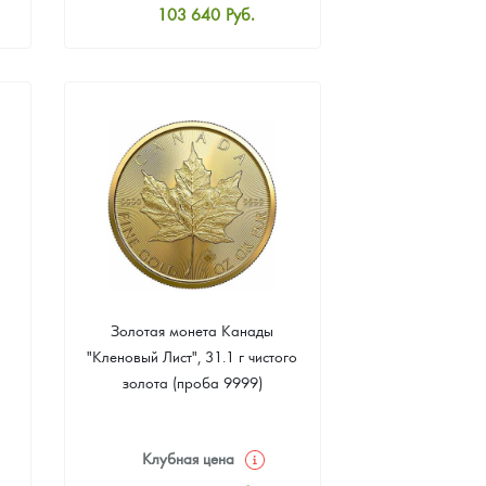
103 640
Руб.
Стандартная цена
104 090
Руб.
Цена выкупа
92 825
Руб.
Золотая монета Канады
"Кленовый Лист", 31.1 г чистого
золота (проба 9999)
Клубная цена