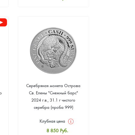
Стандартная цена
8 069
Руб.
Цена выкупа
Звоните
Серебряная монета Острова
о
Св. Елены "Снежный барс"
2024 г.в., 31.1 г чистого
серебра (проба 999)
Клубная цена
8 850
Руб.