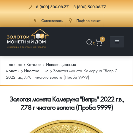
8 (800) 500-08-77
8 (800) 500-08-77
Севастополь
Подбор монет
0
0
Главная
Каталог
Инвестиционные
монеты
Иностранные
Золотая монета Камеруна "Вепрь"
2022 г.в., 7.78 г чистого золота (Проба 9999)
Каталог
Золотая монета Камеруна "Вепрь" 2022 г.в.,
Инфо
Каталог Монет
7.78 г чистого золота (Проба 9999)
Доставка
Инвестиционные монеты
Как сделать заказ
Услуги
Памятные и старинные монеты
Подлинность монет
Монеты Россия и СССР