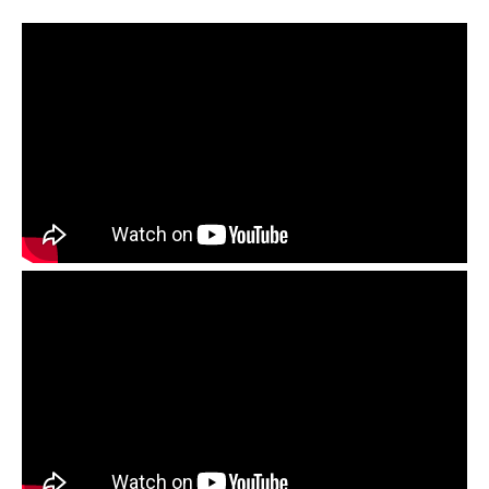
Русская нумизматика
Золотая карманная галерея
Наборы подарочных и коллекционных монет
Монеты и жетоны из недрагоценных металлов
Книги по нумизматике