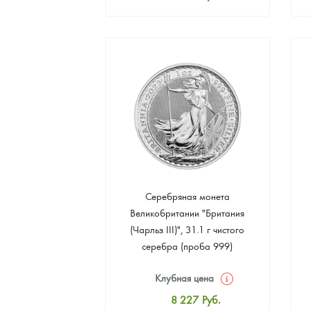
Стандартная цена
8 502
Руб.
Цена выкупа
4 936
Руб.
Серебряная монета
Великобритании "Британия
(Чарльз III)", 31.1 г чистого
серебра (проба 999)
Клубная цена
8 227
Руб.