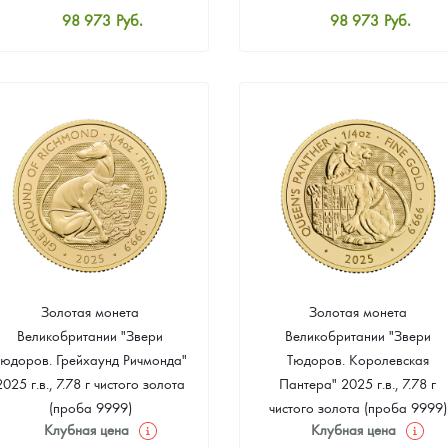
98 973
Руб.
98 973
Руб.
Стандартная цена
Стандартная цена
99 436
Руб.
99 436
Руб.
Цена выкупа
Цена выкупа
92 671
Руб.
93 598
Руб.
Золотая монета
Золотая монета
Великобритании "Звери
Великобритании "Звери
Тюдоров. Грейхаунд Ричмонда"
Тюдоров. Королевская
2025 г.в., 7.78 г чистого золота
Пантера" 2025 г.в., 7.78 г
(проба 9999)
чистого золота (проба 9999)
Клубная цена
Клубная цена