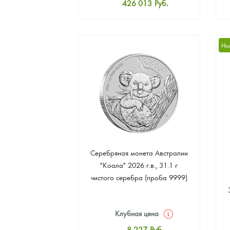
426 013
Руб.
Стандартная цена
427 865
Руб.
Цена выкупа
Но
392 673
Руб.
Серебряная монета Австралии
"Коала" 2026 г.в., 31.1 г
чистого серебра (проба 9999)
Клубная цена
8 227
Руб.