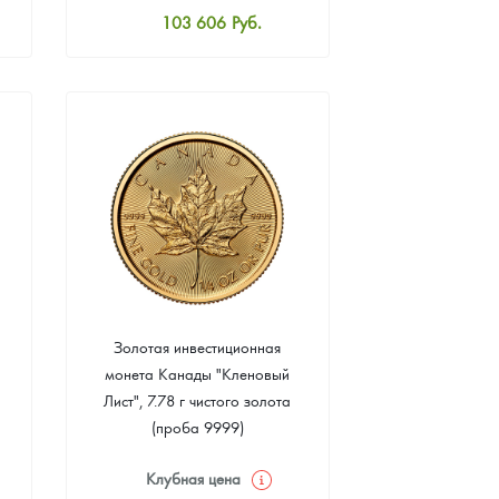
103 606
Руб.
Стандартная цена
104 070
Руб.
Цена выкупа
93 598
Руб.
Золотая инвестиционная
монета Канады "Кленовый
Лист", 7.78 г чистого золота
(проба 9999)
Клубная цена