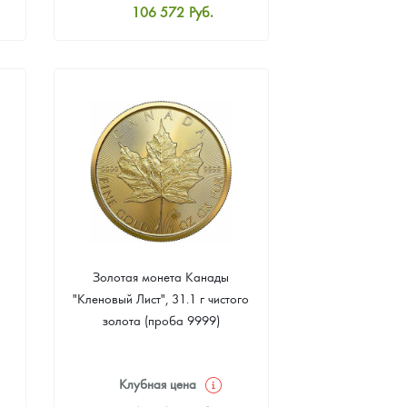
106 572
Руб.
Стандартная цена
107 035
Руб.
Цена выкупа
95 451
Руб.
Золотая монета Канады
"Кленовый Лист", 31.1 г чистого
золота (проба 9999)
Клубная цена