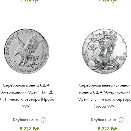
Стандартная цена
Стандартная цена
9 873
Руб.
9 873
Руб.
Цена выкупа
Цена выкупа
Звоните
Звоните
Серебряная монета США
Серебряная инвестиционная
"Американский Орел" (Тип 2),
монета США "Американский
31.1 г чистого серебра (Проба
Орел" 31.1 г чистого серебр
999)
(проба 999)
Клубная цена
Клубная цена
8 227
Руб.
8 227
Руб.