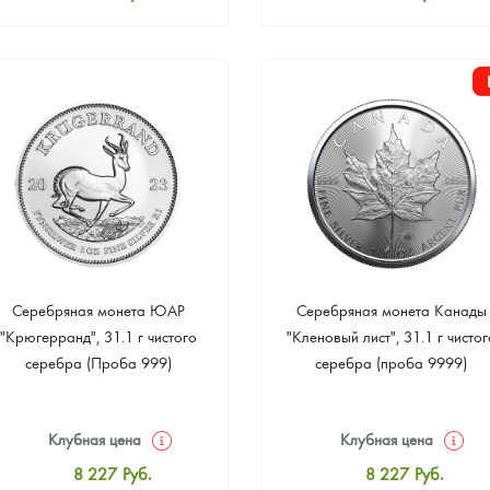
Стандартная цена
Стандартная цена
8 502
Руб.
8 502
Руб.
Цена выкупа
Цена выкупа
Звоните
Звоните
Серебряная монета ЮАР
Серебряная монета Канады
"Крюгерранд", 31.1 г чистого
"Кленовый лист", 31.1 г чистог
серебра (Проба 999)
серебра (проба 9999)
Клубная цена
Клубная цена
8 227
Руб.
8 227
Руб.