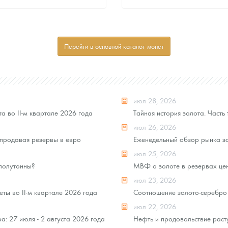
Стандартная цена
Стандартная цена
8 502
Руб.
8 502
Руб.
Цена выкупа
Цена выкупа
Перейти в основной каталог монет
Звоните
Звоните
июл 28, 2026
а во II-м квартале 2026 года
Тайная история золота. Часть 
июл 26, 2026
продавая резервы в евро
Еженедельный обзор рынка зо
июл 25, 2026
 полутонны?
МВФ о золоте в резервах це
июл 23, 2026
ты во II-м квартале 2026 года
Соотношение золото-серебро 
июл 22, 2026
: 27 июля - 2 августа 2026 года
Нефть и продовольствие раст