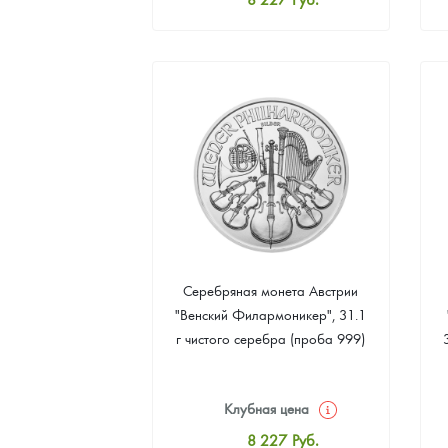
Стандартная цена
8 502
Руб.
Цена выкупа
Звоните
Серебряная монета Австрии
"Венский Филармоникер", 31.1
г чистого серебра (проба 999)
Клубная цена
8 227
Руб.