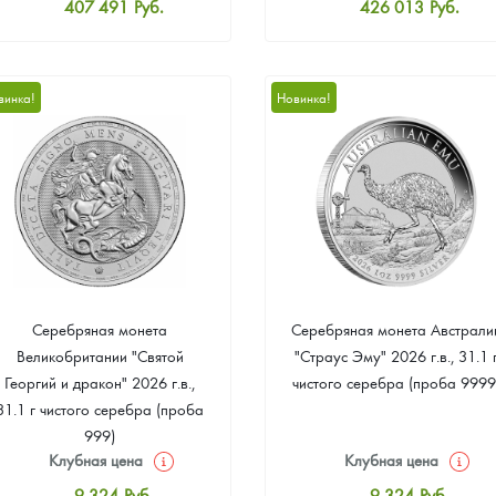
407 491
Руб.
426 013
Руб.
Стандартная цена
Стандартная цена
409 343
Руб.
427 865
Руб.
Цена выкупа
Цена выкупа
винка!
Новинка!
387 116
Руб.
392 673
Руб.
Серебряная монета
Серебряная монета Австрали
Великобритании "Святой
"Страус Эму" 2026 г.в., 31.1 
Георгий и дракон" 2026 г.в.,
чистого серебра (проба 9999
31.1 г чистого серебра (проба
999)
Клубная цена
Клубная цена
9 324
Руб.
9 324
Руб.