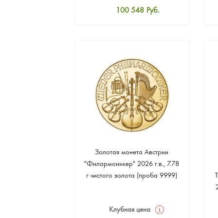
100 548
Руб.
Наборы подарочных и коллекционных монет
Стандартная цена
101 475
Руб.
Монеты и жетоны из недрагоценных металлов
Цена выкупа
Книги по нумизматике
92 671
Руб.
Золотая монета Австрии
"Филармоникер" 2026 г.в., 7.78
г чистого золота (проба 9999)
Клубная цена