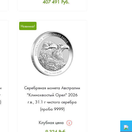
407 491
Руб.
Стандартная цена
409 343
Руб.
Цена выкупа
Новинка!
387 116
Руб.
и
Серебряная монета Австралии
г
"Клинохвостый Орел" 2026
)
г.в., 31.1 г чистого серебра
(проба 9999)
Клубная цена
9 324
Руб.