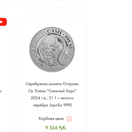
Стандартная цена
8 502
Руб.
Цена выкупа
Звоните
Серебряная монета Острова
о
Св. Елены "Снежный барс"
2024 г.в., 31.1 г чистого
серебра (проба 999)
Клубная цена
9 324
Руб.