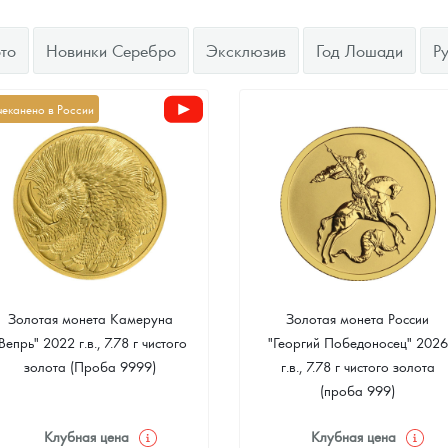
ра, платины на 2026 год
то
Новинки Серебро
Эксклюзив
Год Лошади
Р
чеканено в России
Золотая монета Камеруна
Золотая монета России
Вепрь" 2022 г.в., 7.78 г чистого
"Георгий Победоносец" 2026
данных
золота (Проба 9999)
г.в., 7.78 г чистого золота
(проба 999)
Клубная цена
Клубная цена