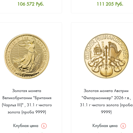
106 572
Руб.
111 205
Руб.
Стандартная цена
Стандартная цена
107 498
Руб.
112 132
Руб.
Цена выкупа
Цена выкупа
Звоните
Звоните
Золотая монета
Золотая монета Австрии
Великобритании "Британия
"Филармоникер" 2026 г.в.,
(Чарльз III)" , 31.1 г чистого
31.1 г чистого золота (проба
золота (проба 9999)
9999)
Клубная цена
Клубная цена