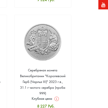
Стандартная цена
9 873
Руб.
Цена выкупа
Звоните
Серебряная монета
Великобритании "Королевский
а
Герб (Чарльз III)" 2023 г.в.,
31.1 г чистого серебра (проба
999)
Клубная цена
8 227
Руб.