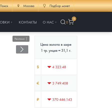
Поиск
Москва
Подбор монет
0
РОВКИ
КОНТАКТЫ
О НАС
0
Реклама
Цена золота в мире
1 тр. унция = 31,1 г.
$
4 323.48
€
3 749.408
₽
370 446.143