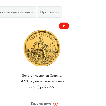
усская нумизматика
Предзаказ
Золотой червонец Сеятель,
2023 г.в., вес чистого золота -
7.78 г (проба 999)
Клубная цена