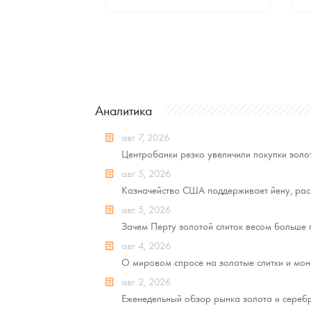
Стандартная цена
8 502
Руб.
Цена выкупа
Звоните
Аналитика
авг 7, 2026
Центробанки резко увеличили покупки золот
авг 5, 2026
Казначейство США поддерживает йену, рас
авг 5, 2026
Зачем Перту золотой слиток весом больше
авг 4, 2026
О мировом спросе на золотые слитки и моне
авг 2, 2026
Еженедельный обзор рынка золота и серебра