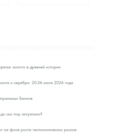
Стандартная цена
9 873
Руб.
Цена выкупа
Звоните
третья: золото в древней истории
лота и серебра: 20-26 июля 2026 года
нтральных банков
до сих пор актуально?
ут на фоне роста геополитических рисков