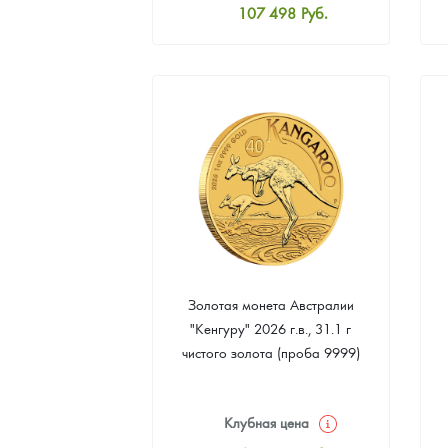
107 498
Руб.
Стандартная цена
107 962
Руб.
Цена выкупа
97 305
Руб.
Золотая монета Австралии
"Кенгуру" 2026 г.в., 31.1 г
чистого золота (проба 9999)
Клубная цена