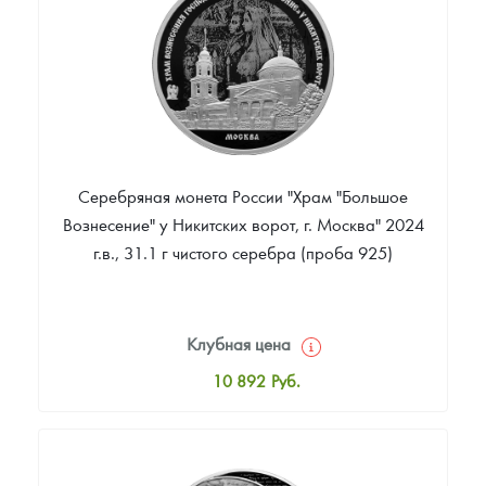
Русская нумизматика
Звоните
Золотая карманная галерея
Наборы подарочных и коллекционных монет
Монеты и жетоны из недрагоценных металлов
Серебряная монета России "Храм "Большое
Книги по нумизматике
Вознесение" у Никитских ворот, г. Москва" 2024
г.в., 31.1 г чистого серебра (проба 925)
Клубная цена
10 892
Руб.
Стандартная цена
11 436
Руб.
Цена выкупа