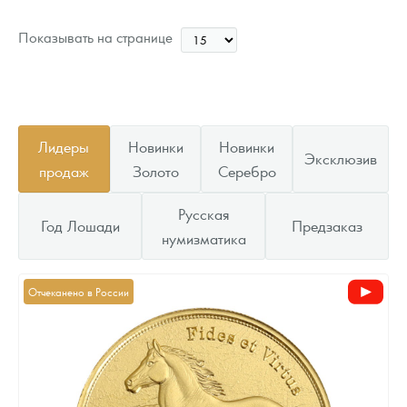
92 035
Руб.
Цена выкупа
Показывать на странице
Звоните
Лидеры
Новинки
Новинки
Эксклюзив
продаж
Золото
Серебро
Русская
Год Лошади
Предзаказ
нумизматика
Отчеканено в России