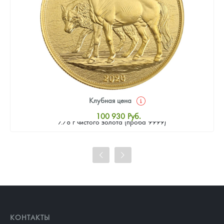
Клубная цена
Золотая монета Камеруна "Верность и Доблесть" 2026 г.в.,
100 930
Руб.
7.78 г чистого золота (проба 9999)
Стандартная цена
101 860
Руб.
Цена выкупа
93 023
Руб.
КОНТАКТЫ