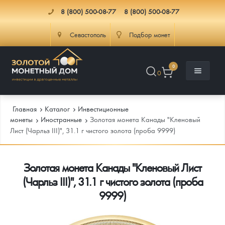
8 (800) 500-08-77
8 (800) 500-08-77
Севастополь
Подбор монет
0
0
Главная
Каталог
Инвестиционные
монеты
Иностранные
Золотая монета Канады "Кленовый
Лист (Чарльз III)", 31.1 г чистого золота (проба 9999)
Каталог
Золотая монета Канады "Кленовый Лист
Инфо
Каталог Монет
(Чарльз III)", 31.1 г чистого золота (проба
Доставка
Инвестиционные монеты
Как сделать заказ
9999)
Услуги
Памятные и старинные монеты
Подлинность монет
Монеты Россия и СССР