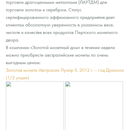
торговли драгоценными металлами (ЛАУТДМ) для
Русская нумизматика
торговли золотом и серебром. Статус
Золотая карманная галерея
сертифицированного аффинажного предприятия дает
клиентам абсолютную уверенность в указанном весе,
Наборы подарочных и коллекционных монет
чистоте и качестве всех продуктов Пертского монетного
двора.
Монеты и жетоны из недрагоценных металлов
В компании «Золотой монетный дом» в течении недели
Книги по нумизматике
можно приобрести австралийские монеты по очень
выгодным ценам:
Золотая монета Австралии Лунар II, 2012 г. — год Дракона
(1/2 унции)