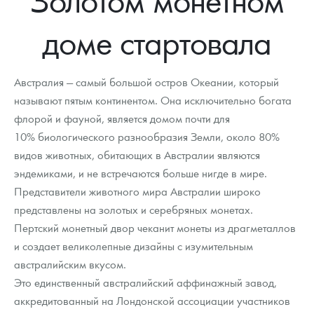
Новости
Монеты и жетоны ЗМД
Клуб ЗМД
Подбор монет
Иностранные
Памятные монеты России и СССР
доме стартовала
Котировки
Георгий Победоносец
Гарантии
Информация
Аналитика и события
Монеты стран мира после 1950г
Монеты Царской России
Контакты
Золотой червонец Сеятель
Выкуп монет
Распродажа монет и жетонов
Cтатьи
Курс золота и серебра
Итоги 2025 года. Прогноз курсов золота, серебра, платины на
Австралия — самый большой остров Океании, который
2026 год
называют пятым континентом. Она исключительно богата
О нас
Золотые слитки
Вопрос - ответ
Георгий Победоносец - динамика цен
Лом выкуп
Выкуп серебряных монет
флорой и фауной, является домом почти для
Аксессуары
Памятка для работы с монетами из драгметаллов
Скупка слитков
10% биологического разнообразия Земли, около 80%
Наши преимущества
видов животных, обитающих в Австралии являются
Гарри Поттер
Условия возврата
Письмо директору
эндемиками, и не встречаются больше нигде в мире.
Представители животного мира Австралии широко
Год Лошади
Монеты
Пресс-служба
представлены на золотых и серебряных монетах.
Пертский монетный двор чеканит монеты из драгметаллов
Флот: ледоколы и корабли
Политика конфиденциальности
и создает великолепные дизайны с изумительным
Жетоны "Необыкновенные обитатели глубин"
Политика использования Cookies
австралийским вкусом.
Это единственный австралийский аффинажный завод,
Ювелирные изделия
Положение по обработке и защите персональных данных
аккредитованный на Лондонской ассоциации участников