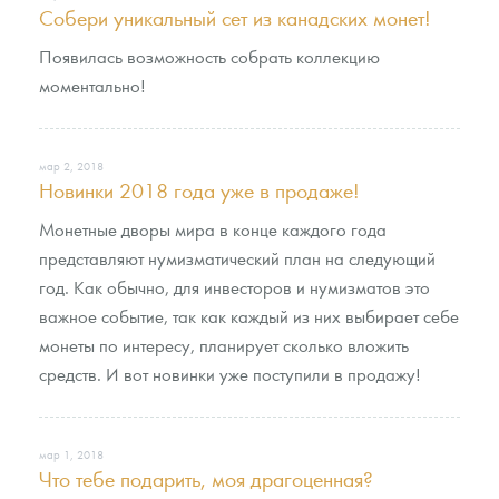
Русская нумизматика
Собери уникальный сет из канадских монет!
Появилась возможность собрать коллекцию
Золотая карманная галерея
моментально!
Наборы подарочных и коллекционных монет
Монеты и жетоны из недрагоценных металлов
мар 2, 2018
Новинки 2018 года уже в продаже!
Книги по нумизматике
Монетные дворы мира в конце каждого года
представляют нумизматический план на следующий
год. Как обычно, для инвесторов и нумизматов это
важное событие, так как каждый из них выбирает себе
монеты по интересу, планирует сколько вложить
средств. И вот новинки уже поступили в продажу!
мар 1, 2018
Что тебе подарить, моя драгоценная?