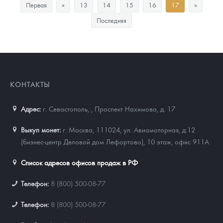
Первая
«
13
14
15
16
17
»
Последняя
КОНТАКТЫ
Адрес:
г. Севастополь,
,
Проспект Нахимова, д. 17
Выкуп монет:
г. Москва, 111024, ул. Авиамоторная, д.12
(бизнес-центр Деловой дом Лефортово), 10 этаж, офис 911А
Список адресов офисов продаж в РФ
Телефон:
8 (800) 500-08-77
Телефон:
8 (800) 500-08-77