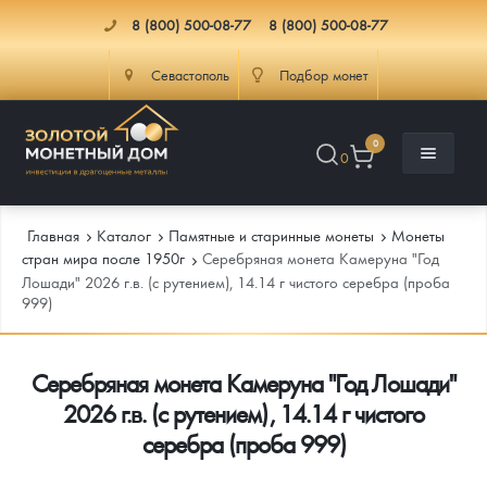
8 (800) 500-08-77
8 (800) 500-08-77
Севастополь
Подбор монет
0
0
Главная
Каталог
Памятные и старинные монеты
Монеты
стран мира после 1950г
Серебряная монета Камеруна "Год
Лошади" 2026 г.в. (с рутением), 14.14 г чистого серебра (проба
999)
Каталог
Инфо
Каталог Монет
Серебряная монета Камеруна "Год Лошади"
2026 г.в. (с рутением), 14.14 г чистого
Доставка
Инвестиционные монеты
Как сделать заказ
серебра (проба 999)
Услуги
Памятные и старинные монеты
Подлинность монет
Монеты Россия и СССР