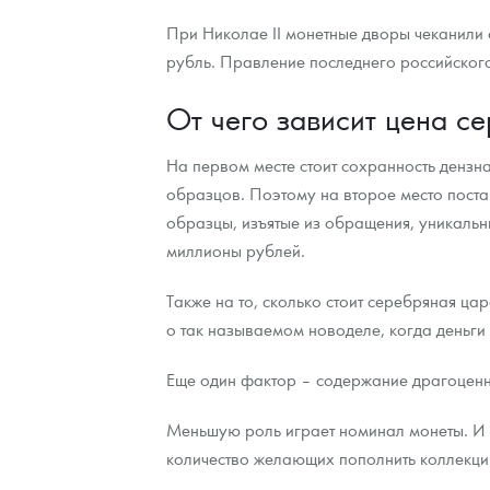
При Николае II монетные дворы чеканили се
рубль. Правление последнего российского
От чего зависит цена с
На первом месте стоит сохранность дензна
образцов. Поэтому на второе место поста
образцы, изъятые из обращения, уникальны
миллионы рублей.
Также на то, сколько стоит серебряная цар
о так называемом новоделе, когда деньг
Еще один фактор – содержание драгоценно
Меньшую роль играет номинал монеты. И 
количество желающих пополнить коллекцию