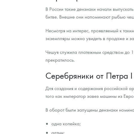
В России такие дензнаки начали выпускат
Контакты
Золотой червонец Сеятель
Выкуп монет
Распродажа монет и жетонов
Cтатьи
Курс золота и серебра
Итоги 2025 года. Прогноз курсов золота, сереб
битве. Внешне они напоминают рыбью чешу
О нас
Золотые слитки
Вопрос - ответ
Георгий Победоносец - динамика цен
Лом выкуп
Выкуп серебряных монет
Несмотря на интерес, проявляемый к таким
экземпляры можно увидеть в продаже и за 
Аксессуары
Памятка для работы с монетами из драгметаллов
Скупка слитков
Наши преимущества
Чешуя служила платежным средством до 1
Гарри Поттер
Условия возврата
Письмо директору
прекратилось.
Год Лошади
Монеты
Пресс-служба
Серебряники от Петра I 
Флот: ледоколы и корабли
Политика конфиденциальности
Для создания и содержания российской а
Жетоны "Необыкновенные обитатели глубин"
Политика использования Cookies
того как император завез машины из Евр
Ювелирные изделия
Положение по обработке и защите персональных 
В оборот были запущены дензнаки номин
Русская нумизматика
одна копейка;
Золотая карманная галерея
алтын;