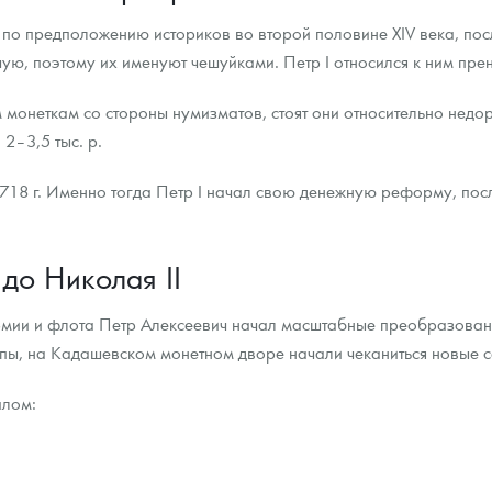
ь по предположению историков во второй половине XIV века, пос
ра, платины на 2026 год
ю, поэтому их именуют чешуйками. Петр I относился к ним пре
 монеткам со стороны нумизматов, стоят они относительно недо
2–3,5 тыс. р.
718 г. Именно тогда Петр I начал свою денежную реформу, пос
до Николая II
рмии и флота Петр Алексеевич начал масштабные преобразовани
опы, на Кадашевском монетном дворе начали чеканиться новые 
данных
алом: