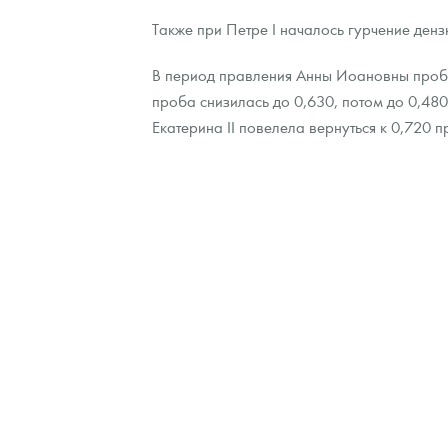
Также при Петре I началось гурчение денз
В период правления Анны Иоановны проба 
проба снизилась до 0,630, потом до 0,48
Екатерина II повелела вернуться к 0,720 