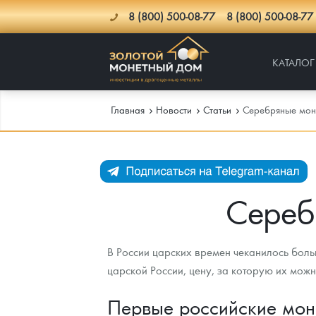
8 (800) 500-08-77
8 (800) 500-08-77
КАТАЛОГ
Главная
Новости
Cтатьи
Серебряные мон
Каталог
Инфо
Каталог Монет
Сереб
Доставка
Инвестиционные монеты
Как сделать заказ
В России царских времен чеканилось боль
Услуги
Памятные и старинные монеты
Подлинность монет
Монеты Россия и СССР
царской России, цену, за которую их мож
Новости
Монеты и жетоны ЗМД
Клуб ЗМД
Подбор монет
Иностранные
Памятные монеты России и СССР
Первые российские мон
Котировки
Георгий Победоносец
Гарантии
Информация
Аналитика и события
Монеты стран мира после 1950г
Монеты Царской России