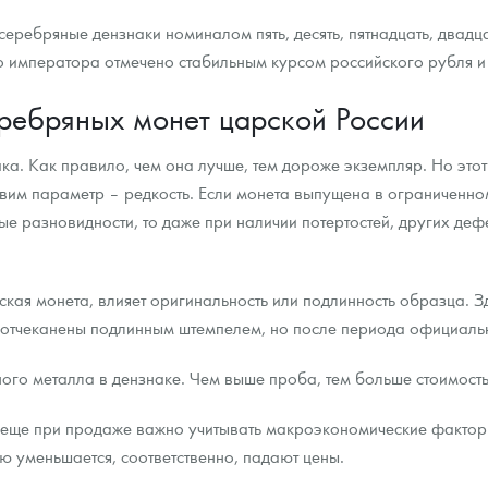
ребряные дензнаки номиналом пять, десять, пятнадцать, двадцать
 императора отмечено стабильным курсом российского рубля и 
еребряных монет царской России
ка. Как правило, чем она лучше, тем дороже экземпляр. Но это
вим параметр – редкость. Если монета выпущена в ограниченно
е разновидности, то даже при наличии потертостей, других деф
ская монета, влияет оригинальность или подлинность образца. Зд
и отчеканены подлинным штемпелем, но после периода официаль
го металла в дензнаке. Чем выше проба, тем больше стоимость
еще при продаже важно учитывать макроэкономические фактор
 уменьшается, соответственно, падают цены.