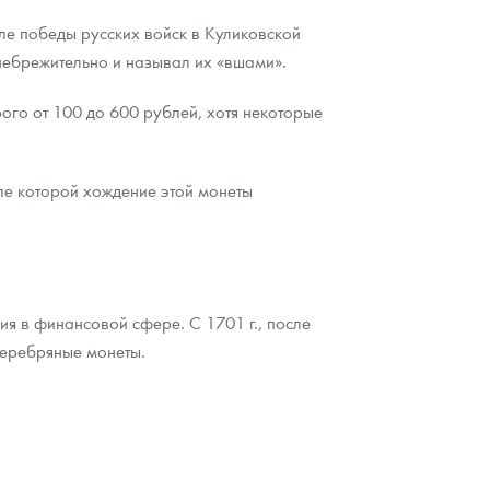
ле победы русских войск в Куликовской
небрежительно и называл их «вшами».
рого от 100 до 600 рублей, хотя некоторые
ле которой хождение этой монеты
я в финансовой сфере. С 1701 г., после
серебряные монеты.