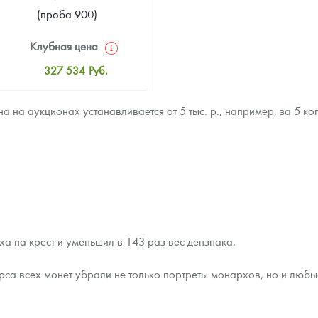
(проба 900)
Клубная цена
327 534
Руб.
Стандартная цена
 на аукционах устанавливается от 5 тыс. р., например, за 5 ко
328 424
Руб.
Цена выкупа
Звоните
а на крест и уменьшил в 143 раз вес дензнака.
рса всех монет убрали не только портреты монархов, но и любы