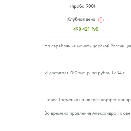
(проба 900)
Клубная цена
498 421
Руб.
Стандартная цена
На серебряные монеты царской России цена
499 311
Руб.
Цена выкупа
Звоните
И достигает 780 тыс. р. за рубль 1734 г.
Павел I заменил на аверсе портрет монарх
Во времена правления Александра I с аве