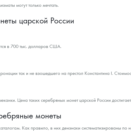
изматы могут только мечтать.
неты царской России
ется в 700 тыс. долларов США.
онации так и не взошедшего на престол Константина I. Стоимос
е чеканки. Цена таких серебряных монет царской России достига
еребряные монеты
аталогам. Как правило, в них дензнаки систематизированы по 