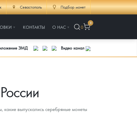
к
Севастополь
Подбор монет
0
РОВКИ
КОНТАКТЫ
О НАС
0
риложение ЗМД
Видео канал
России
м, какие выпускались серебряные монеты