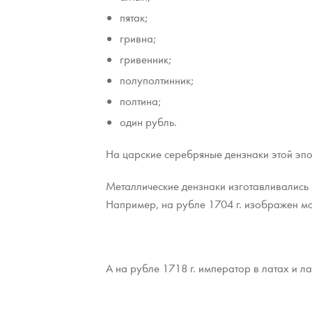
пятак;
Наборы подарочных и коллекционных монет
гривна;
Монеты и жетоны из недрагоценных металлов
гривенник;
полуполтинник;
Книги по нумизматике
полтина;
один рубль.
На царские серебряные дензнаки этой эпо
Металлические дензнаки изготавливались 
Например, на рубле 1704 г. изображен м
А на рубле 1718 г. император в латах и л