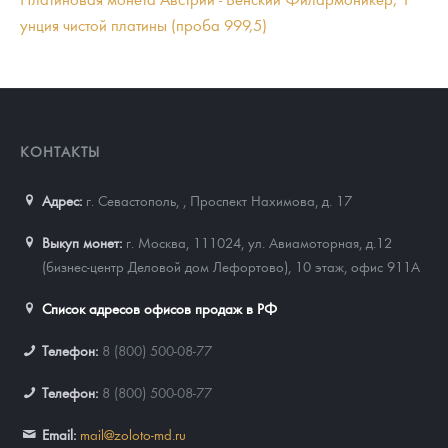
унция чистой платины (проба 999,5)
КОНТАКТЫ
Адрес:
г. Севастополь,
,
Проспект Нахимова, д. 17
Выкуп монет:
г. Москва, 111024, ул. Авиамоторная, д.12
(бизнес-центр Деловой дом Лефортово), 10 этаж, офис 911А
Список адресов офисов продаж в РФ
Телефон:
8 (800) 500-08-77
Телефон:
8 (800) 500-08-77
Email:
mail@zoloto-md.ru