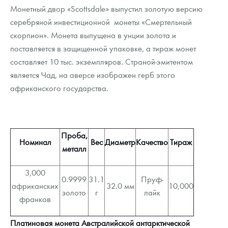
Монетный двор «Scottsdale» выпустил золотую версию
серебряной инвестиционной монеты «Смертельный
скорпион». Монета выпущена в унции золота и
поставляется в защищенной упаковке, а тираж монет
составляет 10 тыс. экземпляров. Страной-эмитентом
является Чад, на аверсе изображен герб этого
африканского государства.
Проба,
Номинал
Вес
Диаметр
Качество
Тираж
металл
3,000
0.9999
31.1
Пруф-
африканских
32.0 мм
10,000
золото
г
лайк
франков
Платиновая монета Австралийской антарктической