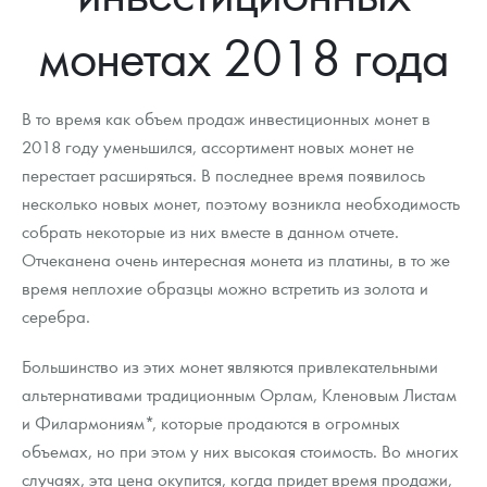
Новости
Монеты и жетоны ЗМД
Клуб ЗМД
Подбор монет
Иностранные
Памятные монеты России и СССР
монетах 2018 года
Котировки
Георгий Победоносец
Гарантии
Информация
Аналитика и события
Монеты стран мира после 1950г
Монеты Царской России
Контакты
Золотой червонец Сеятель
Выкуп монет
Распродажа монет и жетонов
Cтатьи
Курс золота и серебра
Итоги 2025 года. Прогноз курсов золота, серебра, платины на
В то время как объем продаж инвестиционных монет в
2026 год
2018 году уменьшился, ассортимент новых монет не
О нас
Золотые слитки
Вопрос - ответ
Георгий Победоносец - динамика цен
Лом выкуп
Выкуп серебряных монет
перестает расширяться. В последнее время появилось
несколько новых монет, поэтому возникла необходимость
Аксессуары
Памятка для работы с монетами из драгметаллов
Скупка слитков
Наши преимущества
собрать некоторые из них вместе в данном отчете.
Гарри Поттер
Условия возврата
Отчеканена очень интересная монета из платины, в то же
Письмо директору
время неплохие образцы можно встретить из золота и
Год Лошади
Монеты
Пресс-служба
серебра.
Флот: ледоколы и корабли
Политика конфиденциальности
Большинство из этих монет являются привлекательными
альтернативами традиционным Орлам, Кленовым Листам
Жетоны "Необыкновенные обитатели глубин"
Политика использования Cookies
и Филармониям*, которые продаются в огромных
Ювелирные изделия
Положение по обработке и защите персональных данных
объемах, но при этом у них высокая стоимость. Во многих
случаях, эта цена окупится, когда придет время продажи,