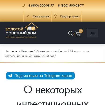
8 (800) 500-08-77
8 (800) 500-08-77
Севастополь
Подбор монет
0
0
Главная
Новости
Аналитика и события
О некоторых
инвестиционных монетах 2018 года
Каталог
Инфо
Каталог Монет
О некоторых
Доставка
Инвестиционные монеты
Как сделать заказ
инвестиционных
Услуги
Памятные и старинные монеты
Подлинность монет
Монеты Россия и СССР