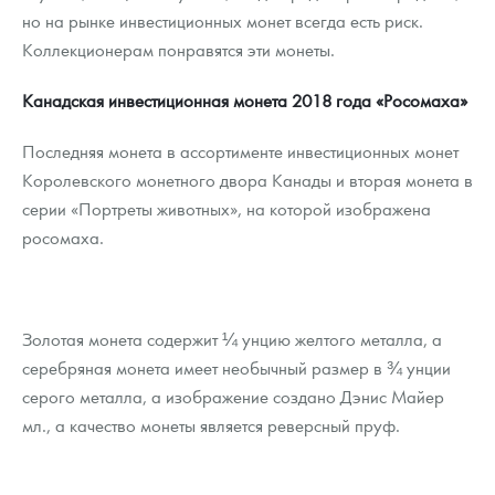
Русская нумизматика
но на рынке инвестиционных монет всегда есть риск.
Коллекционерам понравятся эти монеты.
Золотая карманная галерея
Канадская инвестиционная монета 2018 года «Росомаха»
Наборы подарочных и коллекционных монет
Последняя монета в ассортименте инвестиционных монет
Монеты и жетоны из недрагоценных металлов
Королевского монетного двора Канады и вторая монета в
Книги по нумизматике
серии «Портреты животных», на которой изображена
росомаха.
Золотая монета содержит ¼ унцию желтого металла, а
серебряная монета имеет необычный размер в ¾ унции
серого металла, а изображение создано Дэнис Майер
мл., а качество монеты является реверсный пруф.