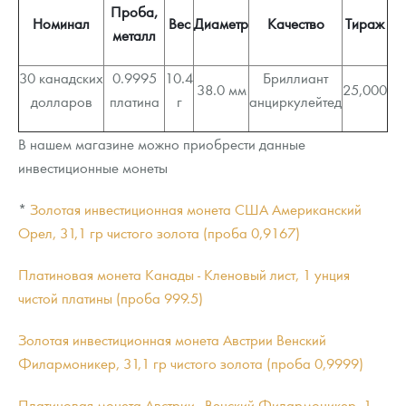
Проба,
Номинал
Вес
Диаметр
Качество
Тираж
металл
30 канадских
0.9995
10.4
Бриллиант
38.0 мм
25,000
долларов
платина
г
анциркулейтед
В нашем магазине можно приобрести данные
инвестиционные монеты
*
Золотая инвестиционная монета США Американский
Орел, 31,1 гр чистого золота (проба 0,9167)
Платиновая монета Канады - Кленовый лист, 1 унция
чистой платины (проба 999.5)
Золотая инвестиционная монета Австрии Венский
Филармоникер, 31,1 гр чистого золота (проба 0,9999)
Платиновая монета Австрии - Венский Филармоникер, 1