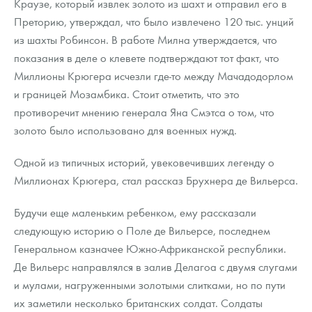
Краузе, который извлек золото из шахт и отправил его в
Преторию, утверждал, что было извлечено 120 тыс. унций
из шахты Робинсон. В работе Милна утверждается, что
показания в деле о клевете подтверждают тот факт, что
Миллионы Крюгера исчезли где-то между Мачадодорлом
и границей Мозамбика. Стоит отметить, что это
противоречит мнению генерала Яна Смэтса о том, что
золото было использовано для военных нужд.
Одной из типичных историй, увековечивших легенду о
Миллионах Крюгера, стал рассказ Брухнера де Вильерса.
Будучи еще маленьким ребенком, ему рассказали
следующую историю о Поле де Вильерсе, последнем
Генеральном казначее Южно-Африканской республики.
Де Вильерс направлялся в залив Делагоа с двумя слугами
и мулами, нагруженными золотыми слитками, но по пути
их заметили несколько британских солдат. Солдаты