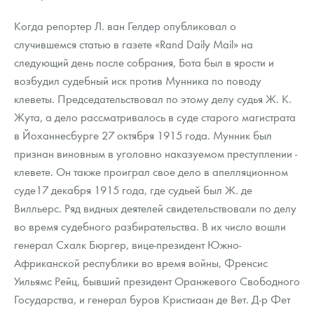
Когда репортер Л. ван Гелдер опубликовал о
случившемся статью в газете «Rand Daily Mail» на
следующий день после собрания, Бота был в ярости и
возбудил судебный иск против Мунника по поводу
клеветы. Председательствовал по этому делу судья Ж. К.
Жута, а дело рассматривалось в суде старого магистрата
в Йоханнесбурге 27 октября 1915 года. Мунник был
признан виновным в уголовно наказуемом преступлении -
клевете. Он также проиграл свое дело в апелляционном
суде17 декабря 1915 года, где судьей был Ж. де
Вилльерс. Ряд видных деятелей свидетельствовали по делу
во время судебного разбирательства. В их число вошли
генерал Схалк Бюргер, вице-президент Южно-
Африканской республики во время войны, Френсис
Уильямс Рейц, бывший президент Оранжевого Свободного
Государства, и генерал буров Кристиаан де Вет. Д-р Фет