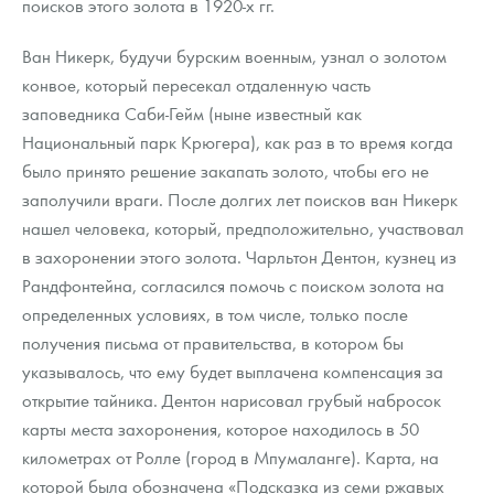
поисков этого золота в 1920-х гг.
Ван Никерк, будучи бурским военным, узнал о золотом
конвое, который пересекал отдаленную часть
заповедника Саби-Гейм (ныне известный как
Национальный парк Крюгера), как раз в то время когда
было принято решение закапать золото, чтобы его не
заполучили враги. После долгих лет поисков ван Никерк
нашел человека, который, предположительно, участвовал
в захоронении этого золота. Чарльтон Дентон, кузнец из
Рандфонтейна, согласился помочь с поиском золота на
определенных условиях, в том числе, только после
получения письма от правительства, в котором бы
указывалось, что ему будет выплачена компенсация за
открытие тайника. Дентон нарисовал грубый набросок
карты места захоронения, которое находилось в 50
километрах от Ролле (город в Мпумаланге). Карта, на
которой была обозначена «Подсказка из семи ржавых