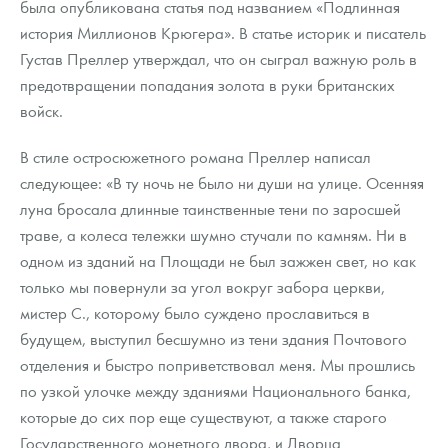
была опубликована статья под названием «Подлинная
история Миллионов Крюгера». В статье историк и писатель
Густав Преллер утверждал, что он сыграл важную роль в
предотвращении попадания золота в руки британских
войск.
В стиле остросюжетного романа Преллер написал
следующее: «В ту ночь не было ни души на улице. Осенняя
луна бросала длинные таинственные тени по заросшей
траве, а колеса тележки шумно стучали по камням. Ни в
одном из зданий на Площади не был зажжен свет, но как
только мы повернули за угол вокруг забора церкви,
мистер С., которому было суждено прославиться в
будущем, выступил бесшумно из тени здания Почтового
отделения и быстро поприветствовал меня. Мы прошлись
по узкой улочке между зданиями Национального банка,
которые до сих пор еще существуют, а также старого
Государственного монетного двора, и Дворца