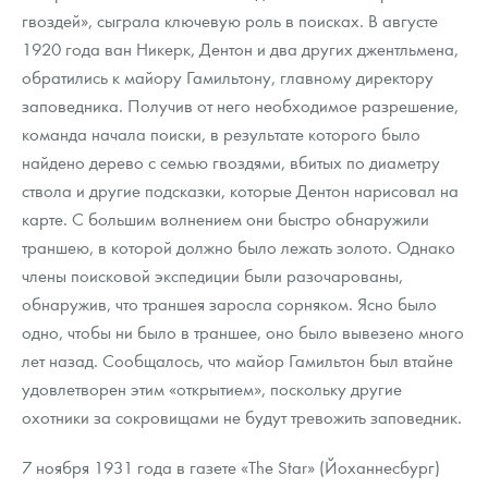
гвоздей», сыграла ключевую роль в поисках. В августе
1920 года ван Никерк, Дентон и два других джентльмена,
обратились к майору Гамильтону, главному директору
заповедника. Получив от него необходимое разрешение,
команда начала поиски, в результате которого было
найдено дерево с семью гвоздями, вбитых по диаметру
ствола и другие подсказки, которые Дентон нарисовал на
карте. С большим волнением они быстро обнаружили
траншею, в которой должно было лежать золото. Однако
члены поисковой экспедиции были разочарованы,
обнаружив, что траншея заросла сорняком. Ясно было
одно, чтобы ни было в траншее, оно было вывезено много
лет назад. Сообщалось, что майор Гамильтон был втайне
удовлетворен этим «открытием», поскольку другие
охотники за сокровищами не будут тревожить заповедник.
7 ноября 1931 года в газете «The Star» (Йоханнесбург)