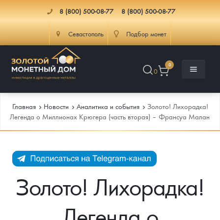
8 (800) 500-08-77
8 (800) 500-08-77
Севастополь
Подбор монет
0
0
Главная
Новости
Аналитика и события
Золото! Лихорадка!
Легенда о Миллионах Крюгера (часть вторая) – Франсуа Малан
Каталог
Инфо
Каталог Монет
Золото! Лихорадка!
Доставка
Инвестиционные монеты
Как сделать заказ
Легенда о
Услуги
Памятные и старинные монеты
Подлинность монет
Монеты Россия и СССР