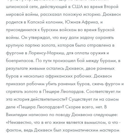
шпионской сети, действующей в США во время Второй
мировой войны, рассказал похожую историю. Дюквесн
родился в Капской колонии, Южная Африка, и
присоединился к бурским войскам во время Бурской
войны. Он утверждал, что ему дали задачу охранять
крупную партию золота, которая была отправлена в
фургоне в Лоренсу-Маркиш, для оплаты оружия и
боеприпасов. По пути произошел бой между бурами, в
результате живыми остались Дюквесн, двое раненых
буров и несколько африканских рабочих. Дюквесн
приказал рабочим убить раненых буров, сжечь фургон и
спрятать золото в Пещере Леопардов. Соответствует ли
эта история действительности? Существует ли на самом
деле «Пещера Леопардов»? Скорее всего, нет. В
Википедии написано по поводу Дюквесна следующее:
«Неизвестно, что в его жизни является вымыслом, а что -
фактом, ведь Дюквесн был харизматическим мастером