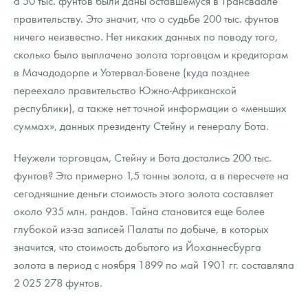
а 50 тыс. фунтов были даны оставшемуся в Трансваале
правительству. Это значит, что о судьбе 200 тыс. фунтов
ничего неизвестно. Нет никаких данных по поводу того,
сколько было выплачено золота торговцам и кредиторам
в Мачадодорпе и Уотервал-Бовене (куда позднее
переехало правительство Южно-Африканской
республики), а также нет точной информации о «меньших
суммах», данных президенту Стейну и генералу Бота.
Неужели торговцам, Стейну и Бота достались 200 тыс.
фунтов? Это примерно 1,5 тонны золота, а в пересчете на
сегодняшние деньги стоимость этого золота составляет
около 935 млн. рандов. Тайна становится еще более
глубокой из-за записей Палаты по добыче, в которых
значится, что стоимость добытого из Йоханнесбурга
золота в период с ноября 1899 по май 1901 гг. составляла
2 025 278 фунтов.