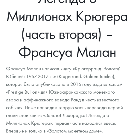
Новости
Монеты и жетоны ЗМД
Клуб ЗМД
Подбор монет
Иностранные
Памятные монеты России и СССР
Миллионах Крюгера
Котировки
Георгий Победоносец
Гарантии
Информация
Аналитика и события
Монеты стран мира после 1950г
Монеты Царской России
(часть вторая) –
Контакты
Золотой червонец Сеятель
Выкуп монет
Распродажа монет и жетонов
Cтатьи
Курс золота и серебра
Итоги 2025 года. Прогноз курсов золота, серебра, платины на
2026 год
О нас
Золотые слитки
Вопрос - ответ
Георгий Победоносец - динамика цен
Лом выкуп
Выкуп серебряных монет
Франсуа Малан
Аксессуары
Памятка для работы с монетами из драгметаллов
Скупка слитков
Наши преимущества
Франсуа Малан написал книгу «Крюгерранд. Золотой
Гарри Поттер
Условия возврата
Письмо директору
Юбилей: 1967-2017 гг.» (Krugerrand. Golden Jubilee),
которая была опубликована в 2016 году издательством
Год Лошади
Монеты
Пресс-служба
«Prestige Bullion» для Южноафриканского монетного
Флот: ледоколы и корабли
Политика конфиденциальности
двора и аффинажного завода Ранд в честь известного
события. Ниже приводим вторую часть перевода первой
Жетоны "Необыкновенные обитатели глубин"
Политика использования Cookies
главы этой книги: «Золото! Лихорадка! Легенда о
Миллионах Крюгера»; первая часть находится здесь.
Ювелирные изделия
Положение по обработке и защите персональных данных
Впервые и только в «Золотом монетном доме».