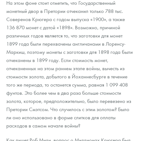
На этом фоне стоит отметить, что Государственный
монетный двор в Претории отчеканил только 788 тыс.
Соверенов Крюгера с годом выпуска «1900», а также
136 870 монет с датой «1898». Возможно, причиной
различных годов является то, что заготовки для монет
1899 года были перехвачены англичанами в Лоренсу-
Маркиш, поэтому монеты с заготовки для 1898 года были
отчеканены в 1899 году. Если стоимость монет,
отчеканенных на этом раннем этапе войны, вычесть из
стоимости золота, добытого в Йоханнесбурге в течение
того же периода, то останется сумма, равная 1 099 408
фунтов. Это более чем в два раза больше стоимости
золота, которое, предположительно, было перевезено из
Претории Смэтсом. Что случилось с этим золотом? Было
ли оно использовано в форме слитков для оплаты
расходов в самом начале войны?
Как пишет Роб Милн, вопрос о Миллионах Крюгера был