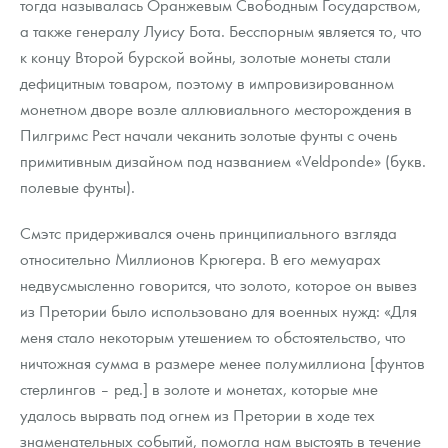
тогда называлась Оранжевым Свободным Государством,
а также генералу Луису Бота. Бесспорным является то, что
к концу Второй бурской войны, золотые монеты стали
дефицитным товаром, поэтому в импровизированном
монетном дворе возле аллювиального месторождения в
Пилгримс Рест начали чеканить золотые фунты с очень
примитивным дизайном под названием «Veldponde» (букв.
полевые фунты).
Смэтс придерживался очень принципиального взгляда
относительно Миллионов Крюгера. В его мемуарах
недвусмысленно говорится, что золото, которое он вывез
из Претории было использовано для военных нужд: «Для
меня стало некоторым утешением то обстоятельство, что
ничтожная сумма в размере менее полумиллиона [фунтов
стерлингов – ред.] в золоте и монетах, которые мне
удалось вырвать под огнем из Претории в ходе тех
знаменательных событий, помогла нам выстоять в течение