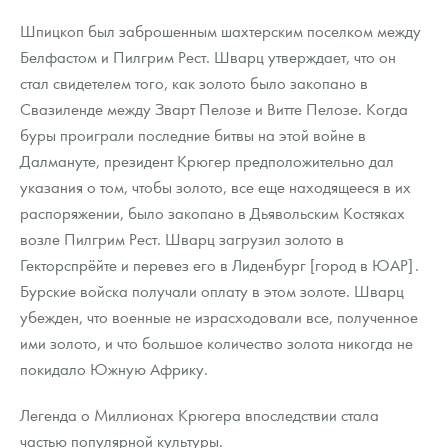
Шпицкоп был заброшенным шахтерским поселком между
Белфастом и Пилгрим Рест. Шварц утверждает, что он
стал свидетелем того, как золото было закопано в
Свазиленде между Зварт Пелозе и Витте Пелозе. Когда
буры проиграли последние битвы на этой войне в
Далмануте, президент Крюгер предположительно дал
указания о том, чтобы золото, все еще находящееся в их
распоряжении, было закопано в Дьявольским Костяках
возле Пилгрим Рест. Шварц загрузил золото в
Гекторспрёйте и перевез его в Лиденбург [город в ЮАР].
Бурские войска получали оплату в этом золоте. Шварц
убежден, что военные не израсходовали все, полученное
ими золото, и что большое количество золота никогда не
покидало Южную Африку.
Легенда о Миллионах Крюгера впоследствии стала
частью популярной культуры.