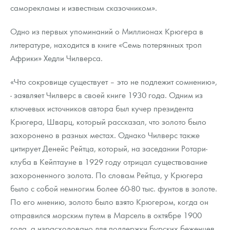
саморекламы и известным сказочником».
Одно из первых упоминаний о Миллионах Крюгера в
литературе, находится в книге «Семь потерянных троп
Африки» Хедли Чилверса.
«Что сокровище существует – это не подлежит сомнению»,
- заявляет Чилверс в своей книге 1930 года. Одним из
ключевых источников автора был кучер президента
Крюгера, Шварц, который рассказал, что золото было
захоронено в разных местах. Однако Чилверс также
цитирует Денейс Рейтца, который, на заседании Ротари-
клуба в Кейптауне в 1929 году отрицал существование
захороненного золота. По словам Рейтца, у Крюгера
было с собой немногим более 60-80 тыс. фунтов в золоте.
По его мнению, золото было взято Крюгером, когда он
отправился морским путем в Марсель в октябре 1900
года, а израсходовано для поддержки бурских беженцев.