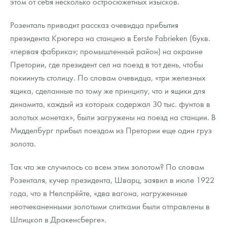
этом от себя несколько остросюжетных изысков.
Розенталь приводит рассказ очевидца прибытия
президента Крюгера на станцию в Eerste Fabrieken (букв.
«первая фабрика»; промышленный район) на окраине
Претории, где президент сел на поезд в тот день, чтобы
покиинуть столицу. По словам очевидца, «три железных
ящика, сделанные по тому же принципу, что и ящики для
динамита, каждый из которых содержал 30 тыс. фунтов в
золотых монетах», были загружены на поезд на станции. В
Мидделбург прибыл поездом из Претории еще один груз
золота.
Так что же случилось со всем этим золотом? По словам
Розенталя, кучер президента, Шварц, заявил в июле 1922
года, что в Нелспрёйте, «два вагона, нагруженные
неотчеканенными золотыми слитками были отправлены в
Шпицкоп в Дракенсберге».