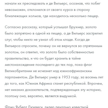
начали их преследовать и де Вильерс, осознав, что побег
невозможен, отклонился от своего курса в сторону
близлежащих холмов, где находилось несколько пещер.
Согласно рассказу, который услышал Брухнер, золото
было запрятано в одной из пещер, а де Вильерс застрелил
слуг, чтобы никто не узнал об этом кладе. Когда де
Вильерса спросили, почему он не вернулся за спрятанным
золотом, он ответил, что золото было собственностью
правительства, и что он будет хранить в тайне
местонахождение последнего до тех пор, пока флаг
Великобритании не исчезнет над южноафриканским
парламентом. Де Вильерс умер в 1953 году, за восемь лет
до того, как Южная Африка станет республикой. Впрочем,
нет никаких доказательств, подтверждающих эту историю,
поэтому она, вероятно, является выдумкой.
Фриц Яуберт Дюквесн, лидер печально известной