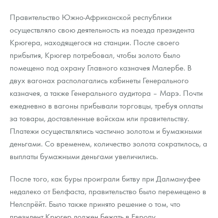
Русская нумизматика
Правительство Южно-Африканской республики
Золотая карманная галерея
осуществляло свою деятельность из поезда президента
Крюгера, находящегося на станции. После своего
Наборы подарочных и коллекционных монет
прибытия, Крюгер потребовал, чтобы золото было
помещено под охрану Главного казначея Малербе. В
Монеты и жетоны из недрагоценных металлов
двух вагонах располагались кабинеты Генерального
Книги по нумизматике
казначея, а также Генерального аудитора – Марэ. Почти
ежедневно в вагоны прибывали торговцы, требуя оплаты
за товары, доставленные войскам или правительству.
Платежи осуществлялись частично золотом и бумажными
деньгами. Со временем, количество золота сократилось, а
выплаты бумажными деньгами увеличились.
После того, как буры проиграли битву при Далмануфее
недалеко от Белфаста, правительство было перемещено в
Нелспрёйт. Было также принято решение о том, что
президент Крюгер должен бежать в Европу.