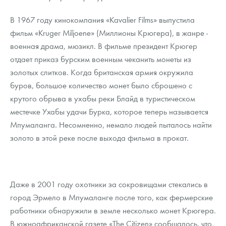
В 1967 году кинокомпания «Kavalier Films» выпустила
фильм «Kruger Miljoene» (Миллионы Крюгера), в жанре -
военная драма, мюзикл. В фильме президент Крюгер
отдает приказ бурским военным чеканить монеты из
золотых слитков. Когда британская армия окружила
буров, большое количество монет было сброшено с
крутого обрыва в ухабы реки Блайд в туристическом
местечке Ухабы удачи Бурка, которое теперь называется
Мпумаланга. Несомненно, немало людей пыталось найти
золото в этой реке после выхода фильма в прокат.
Даже в 2001 году охотники за сокровищами стекались в
город Эрмело в Мпумаланге после того, как фермерские
работники обнаружили в земле несколько монет Крюгера.
В южноафриканской газете «The Citizen» сообщалось, что,