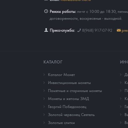
Наборы подарочных и коллекционных монет
Режим работы:
пн-чт с 10:00 до 18:30, пятни
договоренности, воскресенье - выходной.
Монеты и жетоны из недрагоценных металлов
Пресс-служба:
8(968) 917-07-92
pre
Книги по нумизматике
КАТАЛОГ
ИН
Каталог Монет
Д
Инвестиционные монеты
К
Памятные и старинные монеты
П
Монеты и жетоны ЗМД
К
Георгий Победоносец
Г
Золотой червонец Сеятель
В
Золотые слитки
В