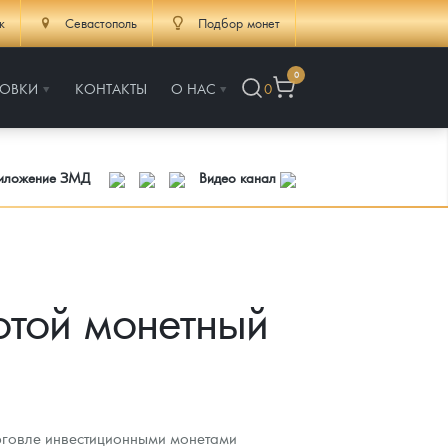
к
Севастополь
Подбор монет
0
РОВКИ
КОНТАКТЫ
О НАС
0
риложение ЗМД
Видео канал
отой монетный
орговле инвестиционными монетами