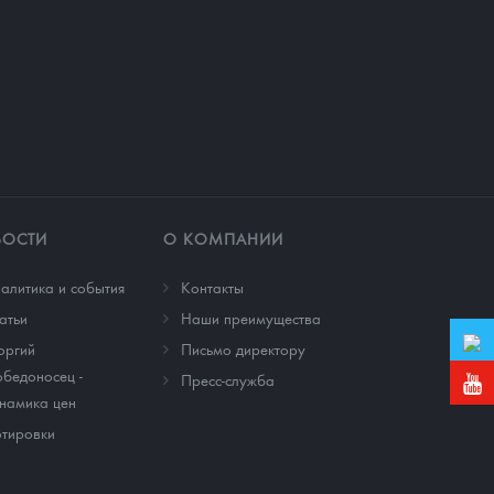
ВОСТИ
О КОМПАНИИ
алитика и события
Контакты
атьи
Наши преимущества
оргий
Письмо директору
бедоносец -
Пресс-служба
намика цен
тировки