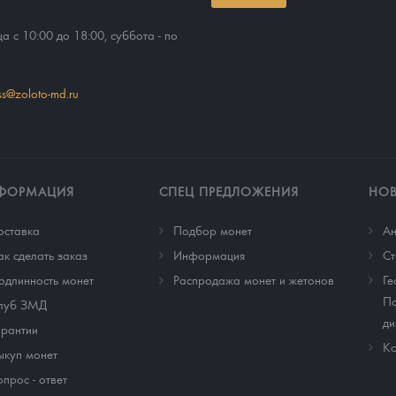
ца с 10:00 до 18:00, суббота - по
ss@zoloto-md.ru
ФОРМАЦИЯ
СПЕЦ ПРЕДЛОЖЕНИЯ
НО
оставка
Подбор монет
Ан
ак сделать заказ
Информация
Cт
одлинность монет
Распродажа монет и жетонов
Ге
По
луб ЗМД
ди
арантии
Ко
ыкуп монет
опрос - ответ