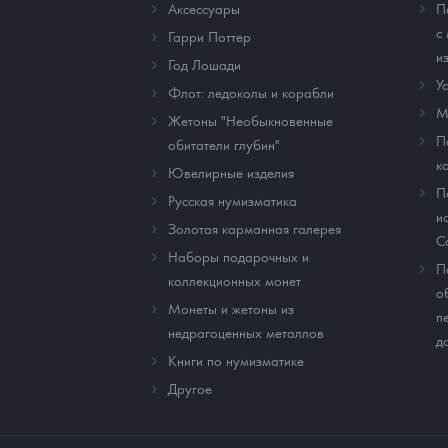
Аксессуары
П
с
Гарри Поттер
и
Год Лошади
У
Флот: ледоколы и корабли
М
Жетоны "Необыкновенные
П
обитатели глубин"
к
Ювелирные изделия
П
Русская нумизматика
и
Золотая карманная галерея
C
Наборы подарочных и
П
коллекционных монет
о
Монеты и жетоны из
п
недрагоценных металлов
д
Книги по нумизматике
Другое