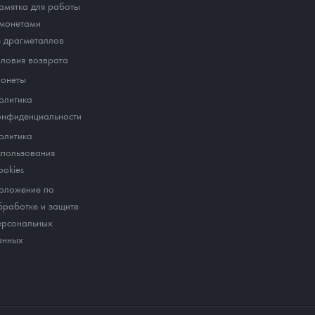
амятка для работы
 монетами
з драгметаллов
словия возврата
онеты
олитика
онфиденциальности
олитика
спользования
ookies
оложение по
бработке и защите
ерсональных
анных