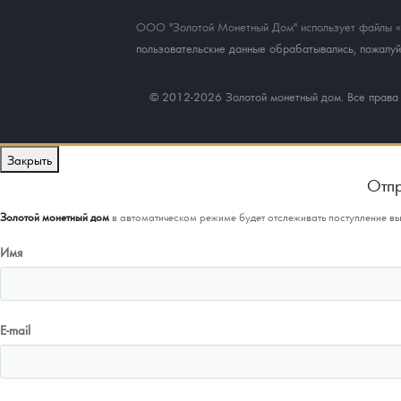
ООО "Золотой Монетный Дом" использует файлы «co
пользовательские данные обрабатывались, пожалуйс
© 2012-2026 Золотой монетный дом. Все прав
Закрыть
Отпр
Золотой монетный дом
в автоматическом режиме будет отслеживать поступление в
Имя
E-mail