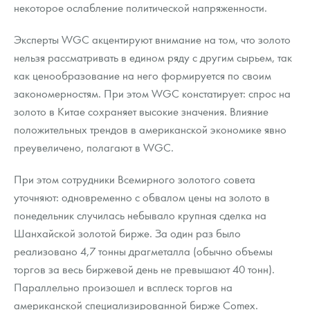
Русская нумизматика
некоторое ослабление политической напряженности.
Золотая карманная галерея
Эксперты WGC акцентируют внимание на том, что золото
нельзя рассматривать в едином ряду с другим сырьем, так
Наборы подарочных и коллекционных монет
как ценообразование на него формируется по своим
закономерностям. При этом WGC констатирует: спрос на
Монеты и жетоны из недрагоценных металлов
золото в Китае сохраняет высокие значения. Влияние
Книги по нумизматике
положительных трендов в американской экономике явно
преувеличено, полагают в WGC.
При этом сотрудники Всемирного золотого совета
уточняют: одновременно с обвалом цены на золото в
понедельник случилась небывало крупная сделка на
Шанхайской золотой бирже. За один раз было
реализовано 4,7 тонны драгметалла (обычно объемы
торгов за весь биржевой день не превышают 40 тонн).
Параллельно произошел и всплеск торгов на
американской специализированной бирже Comex.