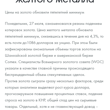
Новости
Монеты и жетоны ЗМД
Клуб ЗМД
Подбор монет
Иностранные
Памятные монеты России и СССР
Цены на золото обновили пятилетний минимум
Котировки
Георгий Победоносец
Гарантии
Информация
Аналитика и события
Монеты стран мира после 1950г
Монеты Царской России
Понедельник, 27 июля, ознаменовался резким падением
Контакты
Золотой червонец Сеятель
Выкуп монет
Распродажа монет и жетонов
Cтатьи
Курс золота и серебра
Итоги 2025 года. Прогноз курсов золота, серебра, платины на
котировок золота. Цена желтого металла обновила
2026 год
пятилетний минимум, снизившись в течение дня на 4,3%, то
О нас
Золотые слитки
Вопрос - ответ
Георгий Победоносец - динамика цен
Лом выкуп
Выкуп серебряных монет
есть почти до1086 долларов за унцию. При этом были
Аксессуары
Памятка для работы с монетами из драгметаллов
Скупка слитков
Наши преимущества
зафиксированы аномальные объемы торгов золотом на
Шанхайской золотой бирже и американской бирже
Гарри Поттер
Условия возврата
Письмо директору
Comex. Специалисты Всемирного золотого совета (WGC)
указали в качестве главной причины происходящего
Год Лошади
Монеты
Пресс-служба
беспрецедентный объем спекулятивных сделок.
Флот: ледоколы и корабли
Политика конфиденциальности
Против золота сыграли сразу несколько факторов, среди
которых аналитики выделяют рост курса доллара,
Жетоны "Необыкновенные обитатели глубин"
Политика использования Cookies
прогнозируемое повышение процентных ставок, падение
спроса на золото в КНР, общий спад цен на сырьевые
Ювелирные изделия
Положение по обработке и защите персональных данных
товары. Отдельный, хотя и не главенствующий довод –