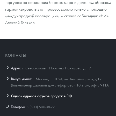
торгуется на нескольких биржах мира и должным образом
гармонизировать этот процесс можно только с помощью
международной кооперации», – сказал собеседник «НИ».
Алексей Голяков
КОНТАКТЫ
Адрес:
г. Севастополь,
,
Проспект Нахимова, д. 17
Выкуп монет:
г. Москва, 111024, ул. Авиамоторная, д.12
(бизнес-центр Деловой дом Лефортово), 10 этаж, офис 911А
Список адресов офисов продаж в РФ
Телефон:
8 (800) 500-08-77