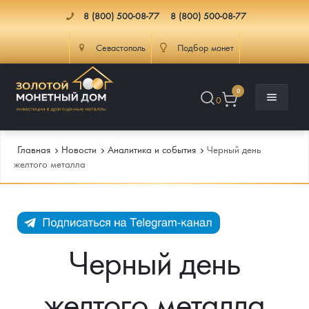
8 (800) 500-08-77
8 (800) 500-08-77
Севастополь
Подбор монет
0
0
Главная
Новости
Аналитика и события
Черный день
желтого металла
Каталог
Инфо
Каталог Монет
Черный день
Доставка
Инвестиционные монеты
Как сделать заказ
желтого металла
Услуги
Памятные и старинные монеты
Подлинность монет
Монеты Россия и СССР