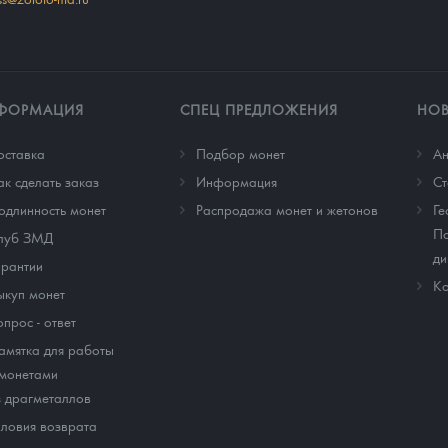
ФОРМАЦИЯ
СПЕЦ ПРЕДЛОЖЕНИЯ
НО
оставка
Подбор монет
Ан
ак сделать заказ
Информация
Cт
одлинность монет
Распродажа монет и жетонов
Ге
По
луб ЗМД
ди
арантии
Ко
ыкуп монет
опрос - ответ
амятка для работы
 монетами
з драгметаллов
словия возврата