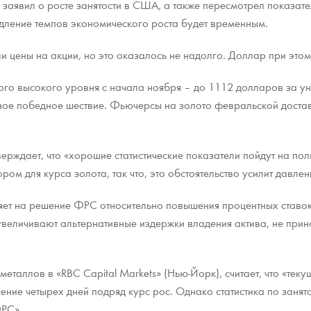
 заявил о росте занятости в США, а также пересмотрел показат
медление темпов экономического роста будет временным.
ра, платины на 2026 год
и цены на акции, но это оказалось не надолго. Доллар при этом
го высокого уровня с начала ноября – до 1112 долларов за ун
ное победное шествие. Фьючерсы на золото февральской достав
верждает, что «хорошие статистические показатели пойдут на по
ом для курса золота, так что, это обстоятельство усилит давлен
ияет на решение ФРС относительно повышения процентных ставок 
 увеличивают альтернативные издержки владения актива, не при
данных
еталлов в «RBC Capital Markets» (Нью-Йорк), считает, что «тек
чение четырех дней подряд курс рос. Однако статистика по заня
ФРС».