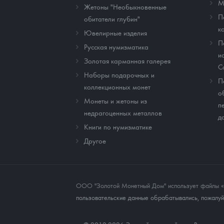
М
Жетоны "Необыкновенные
П
обитатели глубин"
к
Ювелирные изделия
П
Русская нумизматика
и
Золотая карманная галерея
C
Наборы подарочных и
П
коллекционных монет
о
Монеты и жетоны из
п
недрагоценных металлов
д
Книги по нумизматике
Другое
ООО "Золотой Монетный Дом" использует файлы «co
пользовательские данные обрабатывались, пожалуйс