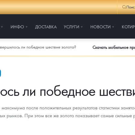
Поис
ИНФО
ДОСТАВКА
УСЛУГИ
НОВОСТИ
КОТИ
вершилось ли победное шествие золота?
Скачать мобильное п
сь ли победное шеств
о максимума после положительных результатов статистики занято
х рынков. При этом все же золото показывает самые сильные ре