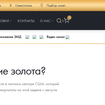
к
Севастополь
Подбор монет
0
РОВКИ
КОНТАКТЫ
О НАС
0
риложение ЗМД
Видео канал
ие золота?
сти в частном секторе США, который
зультаты на этой неделе с августа