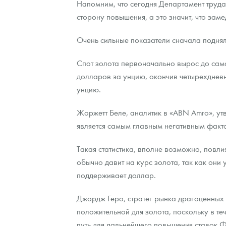
Напомним, что сегодня Департамент труда
сторону повышения, а это значит, что за
Контакты
Золотой червонец Сеятель
Выкуп монет
Распродажа монет и жетонов
Cтатьи
Курс золота и серебра
Итоги 2025 года. Прогноз курсов золота, сереб
Очень сильные показатели сначала поднял
О нас
Золотые слитки
Вопрос - ответ
Георгий Победоносец - динамика цен
Лом выкуп
Выкуп серебряных монет
Спот золота первоначально вырос до само
Аксессуары
Памятка для работы с монетами из драгметаллов
Скупка слитков
Наши преимущества
долларов за унцию, окончив четырехднев
унцию.
Гарри Поттер
Условия возврата
Письмо директору
Год Лошади
Монеты
Жоржетт Беле, аналитик в «ABN Amro», ут
Пресс-служба
является самым главным негативным фактор
Флот: ледоколы и корабли
Политика конфиденциальности
Такая статистика, вполне возможно, повл
Жетоны "Необыкновенные обитатели глубин"
Политика использования Cookies
обычно давит на курс золота, так как они
поддерживает доллар.
Ювелирные изделия
Положение по обработке и защите персональных 
Джордж Геро, стратег рынка драгоценных м
Русская нумизматика
положительной для золота, поскольку в те
Золотая карманная галерея
путь для дальнейшего повышения ставок 