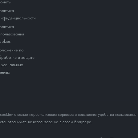
онеты
олитика
онфиденциальности
олитика
спользования
ookies
оложение по
бработке и защите
ерсональных
анных
okie» с целью персонализации сервисов и повышения удобства пользования 
та, ограничьте их использование в своём браузере.