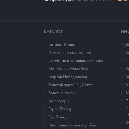
КАТАЛОГ
ИН
Каталог Монет
Д
Инвестиционные монеты
К
Памятные и старинные монеты
П
Монеты и жетоны ЗМД
К
Георгий Победоносец
Г
Золотой червонец Сеятель
В
Золотые слитки
В
Аксессуары
П
с
Гарри Поттер
и
Год Лошади
У
Флот: ледоколы и корабли