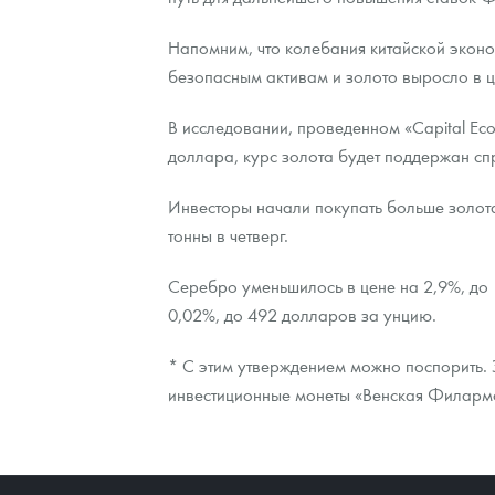
Наборы подарочных и коллекционных монет
Напомним, что колебания китайской эконо
безопасным активам и золото выросло в ц
Монеты и жетоны из недрагоценных металлов
В исследовании, проведенном «Capital Ec
Книги по нумизматике
доллара, курс золота будет поддержан с
Инвесторы начали покупать больше золота
тонны в четверг.
Серебро уменьшилось в цене на 2,9%, до 
0,02%, до 492 долларов за унцию.
* С этим утверждением можно поспорить. 
инвестиционные монеты «Венская Филармон