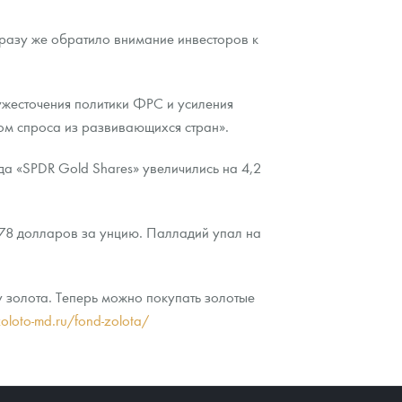
разу же обратило внимание инвесторов к
ужесточения политики ФРС и усиления
ом спроса из развивающихся стран».
а «SPDR Gold Shares» увеличились на 4,2
878 долларов за унцию. Палладий упал на
 золота. Теперь можно покупать золотые
zoloto-md.ru/fond-zolota/