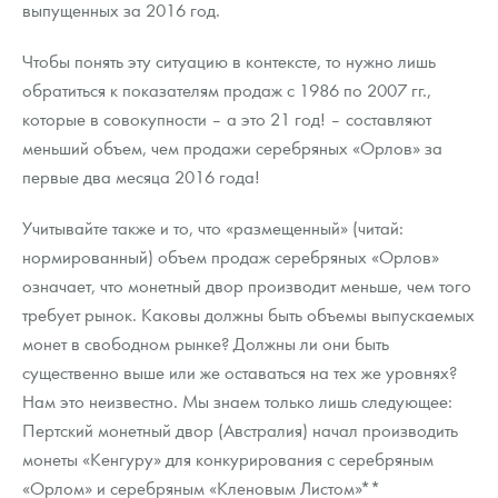
выпущенных за 2016 год.
Русская нумизматика
Золотая карманная галерея
Чтобы понять эту ситуацию в контексте, то нужно лишь
обратиться к показателям продаж с 1986 по 2007 гг.,
Наборы подарочных и коллекционных монет
которые в совокупности – а это 21 год! – составляют
меньший объем, чем продажи серебряных «Орлов» за
Монеты и жетоны из недрагоценных металлов
первые два месяца 2016 года!
Книги по нумизматике
Учитывайте также и то, что «размещенный» (читай:
нормированный) объем продаж серебряных «Орлов»
означает, что монетный двор производит меньше, чем того
требует рынок. Каковы должны быть объемы выпускаемых
монет в свободном рынке? Должны ли они быть
существенно выше или же оставаться на тех же уровнях?
Нам это неизвестно. Мы знаем только лишь следующее:
Пертский монетный двор (Австралия) начал производить
монеты «Кенгуру» для конкурирования с серебряным
«Орлом» и серебряным «Кленовым Листом»**