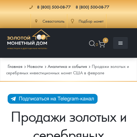
8 (800) 500-08-77
8 (800) 500-08-77
Севастополь
Подбор монет
0
0
Главная
Новости
Аналитика и события
Продажи золотых и
серебряных инвестиционных монет США в феврале
Каталог
Инфо
Каталог Монет
Продажи золотых и
Доставка
Инвестиционные монеты
Как сделать заказ
серебряных
Услуги
Памятные и старинные монеты
Подлинность монет
Монеты Россия и СССР