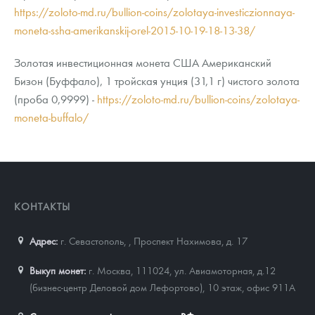
https://zoloto-md.ru/bullion-coins/zolotaya-investiczionnaya-
moneta-ssha-amerikanskij-orel-2015-10-19-18-13-38/
Золотая инвестиционная монета США Американский
Бизон (Буффало), 1 тройская унция (31,1 г) чистого золота
(проба 0,9999) -
https://zoloto-md.ru/bullion-coins/zolotaya-
moneta-buffalo/
КОНТАКТЫ
Адрес:
г. Севастополь,
,
Проспект Нахимова, д. 17
Выкуп монет:
г. Москва, 111024, ул. Авиамоторная, д.12
(бизнес-центр Деловой дом Лефортово), 10 этаж, офис 911А