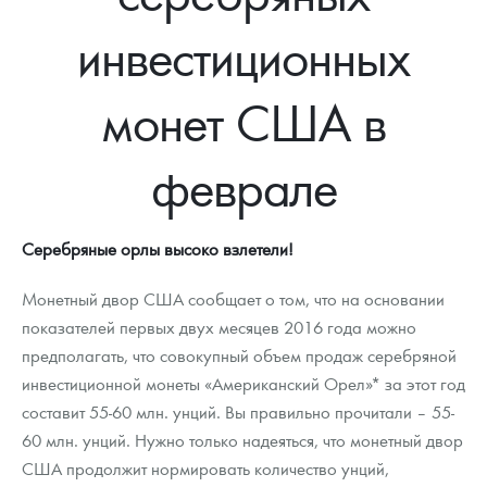
Новости
Монеты и жетоны ЗМД
Клуб ЗМД
Подбор монет
Иностранные
Памятные монеты России и СССР
инвестиционных
Котировки
Георгий Победоносец
Гарантии
Информация
Аналитика и события
Монеты стран мира после 1950г
Монеты Царской России
монет США в
Контакты
Золотой червонец Сеятель
Выкуп монет
Распродажа монет и жетонов
Cтатьи
Курс золота и серебра
Итоги 2025 года. Прогноз курсов золота, серебра, платины на
2026 год
О нас
Золотые слитки
Вопрос - ответ
Георгий Победоносец - динамика цен
Лом выкуп
Выкуп серебряных монет
феврале
Аксессуары
Памятка для работы с монетами из драгметаллов
Скупка слитков
Наши преимущества
Серебряные орлы высоко взлетели!
Гарри Поттер
Условия возврата
Письмо директору
Монетный двор США сообщает о том, что на основании
Год Лошади
Монеты
Пресс-служба
показателей первых двух месяцев 2016 года можно
Флот: ледоколы и корабли
Политика конфиденциальности
предполагать, что совокупный объем продаж серебряной
инвестиционной монеты «Американский Орел»* за этот год
Жетоны "Необыкновенные обитатели глубин"
Политика использования Cookies
составит 55-60 млн. унций. Вы правильно прочитали – 55-
60 млн. унций. Нужно только надеяться, что монетный двор
Ювелирные изделия
Положение по обработке и защите персональных данных
США продолжит нормировать количество унций,