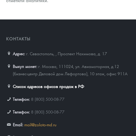
отметили аналитики.
КОНТАКТЫ
Адрес:
г. Севастополь,
,
Проспект Нахимова, д. 17
Выкуп монет:
г. Москва, 111024, ул. Авиамоторная, д.12
(бизнес-центр Деловой дом Лефортово), 10 этаж, офис 911А
Список адресов офисов продаж в РФ
Телефон:
8 (800) 500-08-77
Телефон:
8 (800) 500-08-77
Email:
mail@zoloto-md.ru