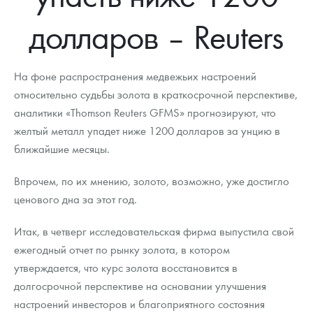
Новости
Монеты и жетоны ЗМД
Клуб ЗМД
Подбор монет
Иностранные
Памятные монеты России и СССР
долларов – Reuters
Котировки
Георгий Победоносец
Гарантии
Информация
Аналитика и события
Монеты стран мира после 1950г
Монеты Царской России
Контакты
Золотой червонец Сеятель
Выкуп монет
Распродажа монет и жетонов
Cтатьи
Курс золота и серебра
Итоги 2025 года. Прогноз курсов золота, серебра, платины на
На фоне распространения медвежьих настроений
2026 год
относительно судьбы золота в краткосрочной перспективе,
О нас
Золотые слитки
Вопрос - ответ
Георгий Победоносец - динамика цен
Лом выкуп
Выкуп серебряных монет
аналитики «Thomson Reuters GFMS» прогнозируют, что
желтый металл упадет ниже 1200 долларов за унцию в
Аксессуары
Памятка для работы с монетами из драгметаллов
Скупка слитков
Наши преимущества
ближайшие месяцы.
Гарри Поттер
Условия возврата
Письмо директору
Впрочем, по их мнению, золото, возможно, уже достигло
Год Лошади
Монеты
ценового дна за этот год.
Пресс-служба
Флот: ледоколы и корабли
Политика конфиденциальности
Итак, в четверг исследовательская фирма выпустила свой
ежегодный отчет по рынку золота, в котором
Жетоны "Необыкновенные обитатели глубин"
Политика использования Cookies
утверждается, что курс золота восстановится в
долгосрочной перспективе на основании улучшения
Ювелирные изделия
Положение по обработке и защите персональных данных
настроений инвесторов и благоприятного состояния