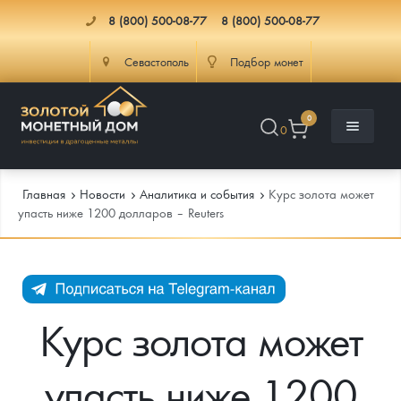
8 (800) 500-08-77
8 (800) 500-08-77
Севастополь
Подбор монет
0
0
Главная
Новости
Аналитика и события
Курс золота может
упасть ниже 1200 долларов – Reuters
Каталог
Инфо
Каталог Монет
Курс золота может
Доставка
Инвестиционные монеты
Как сделать заказ
упасть ниже 1200
Услуги
Памятные и старинные монеты
Подлинность монет
Монеты Россия и СССР