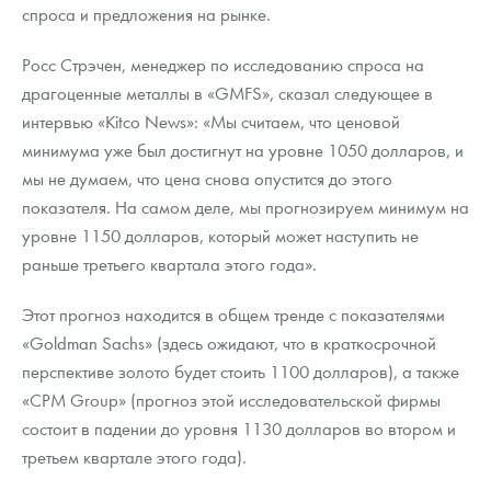
Русская нумизматика
спроса и предложения на рынке.
Золотая карманная галерея
Росс Стрэчен, менеджер по исследованию спроса на
драгоценные металлы в «GMFS», сказал следующее в
Наборы подарочных и коллекционных монет
интервью «Kitco News»: «Мы считаем, что ценовой
минимума уже был достигнут на уровне 1050 долларов, и
Монеты и жетоны из недрагоценных металлов
мы не думаем, что цена снова опустится до этого
Книги по нумизматике
показателя. На самом деле, мы прогнозируем минимум на
уровне 1150 долларов, который может наступить не
раньше третьего квартала этого года».
Этот прогноз находится в общем тренде с показателями
«Goldman Sachs» (здесь ожидают, что в краткосрочной
перспективе золото будет стоить 1100 долларов), а также
«CPM Group» (прогноз этой исследовательской фирмы
состоит в падении до уровня 1130 долларов во втором и
третьем квартале этого года).