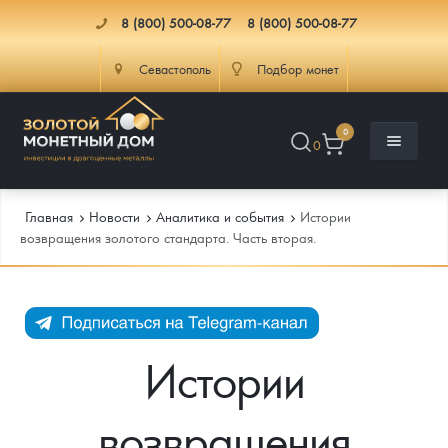
8 (800) 500-08-77
8 (800) 500-08-77
Севастополь
Подбор монет
0
0
Главная
Новости
Аналитика и события
Истории
возвращения золотого стандарта. Часть вторая.
Каталог
Инфо
Каталог Монет
Истории
Доставка
Инвестиционные монеты
Как сделать заказ
возвращения
Услуги
Памятные и старинные монеты
Подлинность монет
Монеты Россия и СССР