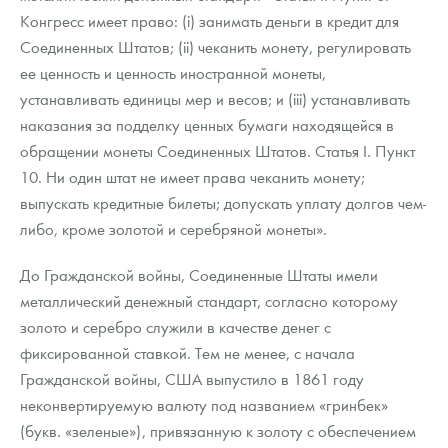
Русская нумизматика
Конгресс имеет право: (i) занимать деньги в кредит для
Соединенных Штатов; (ii) чеканить монету, регулировать
Золотая карманная галерея
ее ценность и ценность иностранной монеты,
Наборы подарочных и коллекционных монет
устанавливать единицы мер и весов; и (iii) устанавливать
наказания за подделку ценных бумаги находящейся в
Монеты и жетоны из недрагоценных металлов
обращении монеты Соединенных Штатов. Статья I. Пункт
10. Ни один штат не имеет права чеканить монету;
Книги по нумизматике
выпускать кредитные билеты; допускать уплату долгов чем-
либо, кроме золотой и серебряной монеты».
До Гражданской войны, Соединенные Штаты имели
металлический денежный стандарт, согласно которому
золото и серебро служили в качестве денег с
фиксированной ставкой. Тем не менее, с начала
Гражданской войны, США выпустило в 1861 году
неконвертируемую валюту под названием «гринбек»
(букв. «зеленые»), привязанную к золоту с обеспечением