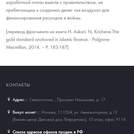
заработной платы вместе с правительством, не
прибегающим к созданию денег «из воздуха» для
финансирования расходов и войны.
[перевод фрагмента из книги H. Askari, N. Krichene.The
gold standard anchored in Islamic finance. - Palgrave
Macmillan, 2014. – P. 183-187]
КОНТАКТЫ
Адрес:
г. Севастополь,
,
Проспект Нахимова, д. 17
Выкуп монет:
г. Москва, 111024, ул. Авиамоторная, д.12
(бизнес-центр Деловой дом Лефортово), 10 этаж, офис 911А
Список адресов офисов продаж в РФ