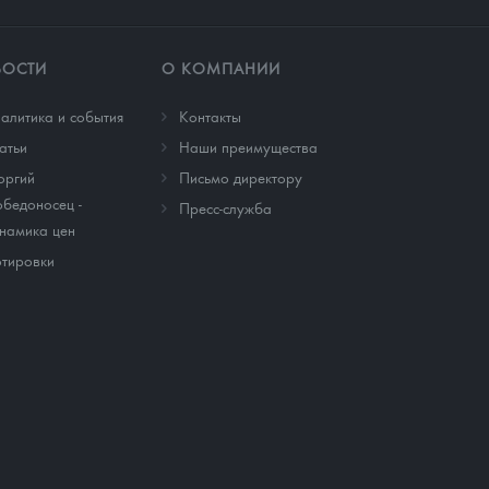
ВОСТИ
О КОМПАНИИ
алитика и события
Контакты
атьи
Наши преимущества
оргий
Письмо директору
бедоносец -
Пресс-служба
намика цен
тировки