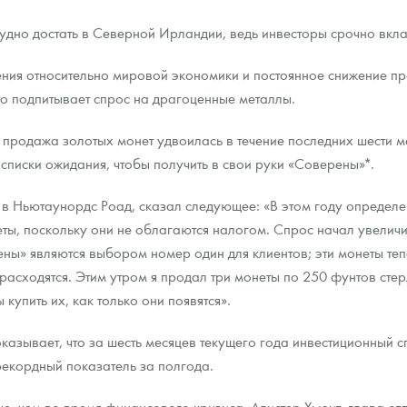
удно достать в Северной Ирландии, ведь инвесторы срочно вкла
ра, платины на 2026 год
ния относительно мировой экономики и постоянное снижение проц
о подпитывает спрос на драгоценные металлы.
продажа золотых монет удвоилась в течение последних шести ме
списки ожидания, чтобы получить в свои руки «Соверены»*.
» в Ньютаунордс Роад, сказал следующее: «В этом году определе
еты, поскольку они не облагаются налогом. Спрос начал увелич
ны» являются выбором номер один для клиентов; эти монеты тепе
 расходятся. Этим утром я продал три монеты по 250 фунтов сте
 купить их, как только они появятся».
данных
оказывает, что за шесть месяцев текущего года инвестиционный
екордный показатель за полгода.
е, чем во время финансового кризиса. Алистер Хьюит, глава от