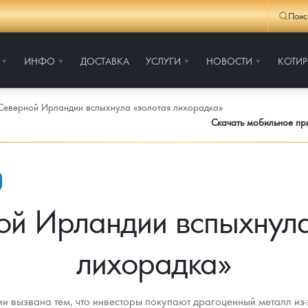
Поис
ИНФО
ДОСТАВКА
УСЛУГИ
НОВОСТИ
КОТИ
Северной Ирландии вспыхнула «золотая лихорадка»
Скачать мобильное п
ой Ирландии вспыхнула
лихорадка»
 вызвана тем, что инвесторы покупают драгоценный металл из-з