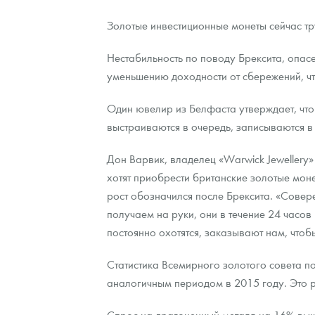
Золотые инвестиционные монеты сейчас тр
Контакты
Золотой червонец Сеятель
Выкуп монет
Распродажа монет и жетонов
Cтатьи
Курс золота и серебра
Итоги 2025 года. Прогноз курсов золота, сереб
Нестабильность по поводу Брексита, опасе
О нас
Золотые слитки
Вопрос - ответ
Георгий Победоносец - динамика цен
Лом выкуп
Выкуп серебряных монет
уменьшению доходности от сбережений, чт
Аксессуары
Памятка для работы с монетами из драгметаллов
Скупка слитков
Наши преимущества
Один ювелир из Белфаста утверждает, что 
Гарри Поттер
Условия возврата
Письмо директору
выстраиваются в очередь, записываются в 
Год Лошади
Монеты
Пресс-служба
Дон Варвик, владелец «Warwick Jewellery
хотят приобрести британские золотые мон
Флот: ледоколы и корабли
Политика конфиденциальности
рост обозначился после Брексита. «Совере
получаем на руки, они в течение 24 часов
Жетоны "Необыкновенные обитатели глубин"
Политика использования Cookies
постоянно охотятся, заказывают нам, чтобы
Ювелирные изделия
Положение по обработке и защите персональных 
Статистика Всемирного золотого совета п
Русская нумизматика
аналогичным периодом в 2015 году. Это р
Золотая карманная галерея
Спрос на драгоценный металл на 16% выш