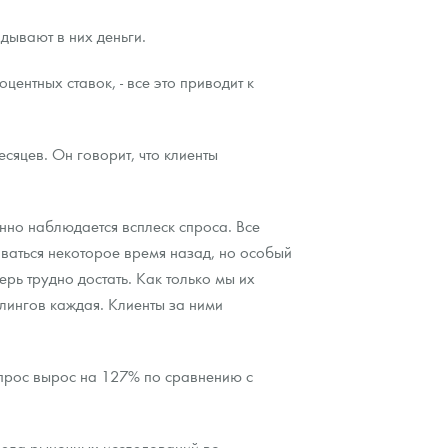
дывают в них деньги.
ентных ставок, - все это приводит к
сяцев. Он говорит, что клиенты
нно наблюдается всплеск спроса. Все
иваться некоторое время назад, но особый
рь трудно достать. Как только мы их
рлингов каждая. Клиенты за ними
 спрос вырос на 127% по сравнению с
дела рыночных исследований во