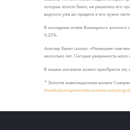
которых золото было, не решались его прод
выросло уже до предела и его нужно нест
В последнем отчете Всемирного золотого с
0,25%.
Алистер Хьюит сказал: «Нынешнее смягчени
несколько лет. Сегодня уверенность мало 
В нашем магазине можно приобрести эту 
* Золотая инвестиционная монета Соверен,
investiczionnaya-moneta-soveren-raznyie-go