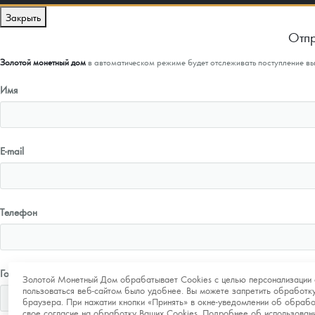
Закрыть
Отпр
Золотой монетный дом
в автоматическом режиме будет отслеживать поступление в
Имя
E-mail
Телефон
Город
Золотой Монетный Дом обрабатывает Cookies с целью персонализации 
пользоваться веб-сайтом было удобнее. Вы можете запретить обработку
браузера. При нажатии кнопки «Принять» в окне-уведомлении об обрабо
свое согласие на обработку Ваших Cookies. Подробнее об использова