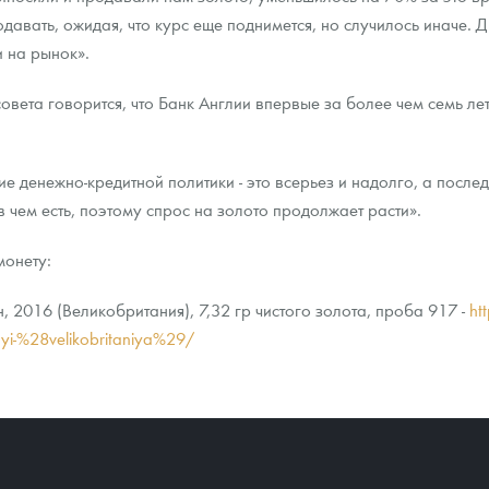
авать, ожидая, что курс еще поднимется, но случилось иначе. Др
и на рынок».
овета говорится, что Банк Англии впервые за более чем семь ле
е денежно-кредитной политики - это всерьез и надолго, а после
в чем есть, поэтому спрос на золото продолжает расти».
монету:
 2016 (Великобритания), 7,32 гр чистого золота, проба 917 -
ht
dyi-%28velikobritaniya%29/