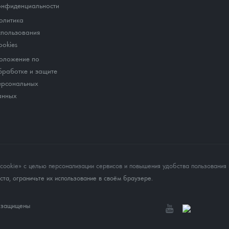
онфиденциальности
олитика
спользования
ookies
оложение по
бработке и защите
ерсональных
анных
okie» с целью персонализации сервисов и повышения удобства пользования 
та, ограничьте их использование в своём браузере.
а защищены