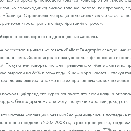
к только происходит кризисное явление, золото, как правило, по
о убежища. Отрицательные процентные ставки являются основно
торые тоже играют роль в стимулировании спроса».
общает о росте спроса на драгоценные металлы.
 рассказал в интервью газете «Belfast Telegraph» следующее: «
ачала года. Золото играло важную роль в финансовой истории ч
м. Покупатели говорят, что они предпочитают иметь активы за
же выросли на 65% в этом году. К нам обращаются и спекулятив
а фондовых рынках, а также низких процентных ставок по денеж
 и восходящий тренд его курса означает, что люди начинают зап
рдах, благодаря чему они могут получить хороший доход от св
 что частные коллекции чрезвычайно уменьшились в последние го
олота они продали в 2007-2008 гг., в разгар рецессии, когда им
риносили и продавали нам золото, уменьшилось на 70% за это вр