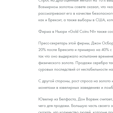
Всемирном золотом совете сказал, что «ка
Наборы подарочных и коллекционных монет
рассматривают его в качестве безопасног
как и Брексит, а также выборы в США, ко
Монеты и жетоны из недрагоценных металлов
Фирма в Ньюри «Gold Coins NI» также со
Книги по нумизматике
Пресс-секретарь этой фирмы, Джон Осборн
20% после Брексита и примерно на 40% с н
так что оно выдержало испытание времене
физического золота. Продажи серебра так
суровых последствий от нестабильности н
С другой стороны, рост спроса на золото
монетами в ювелирных заведениях и ломба
Ювелир из Белфаста, Дон Варвик считает,
чего для продажи. Большую часть своего з
сказать, что количество людей, которые п