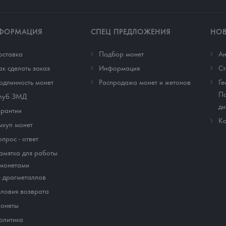
ФОРМАЦИЯ
СПЕЦ ПРЕДЛОЖЕНИЯ
НО
оставка
Подбор монет
Ан
ак сделать заказ
Информация
Cт
одлинность монет
Распродажа монет и жетонов
Ге
По
луб ЗМД
ди
арантии
Ко
ыкуп монет
опрос - ответ
амятка для работы
 монетами
з драгметаллов
словия возврата
онеты
олитика