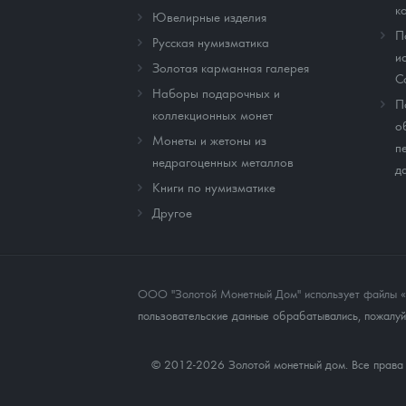
к
Ювелирные изделия
П
Русская нумизматика
и
Золотая карманная галерея
C
Наборы подарочных и
П
коллекционных монет
о
Монеты и жетоны из
п
недрагоценных металлов
д
Книги по нумизматике
Другое
ООО "Золотой Монетный Дом" использует файлы «co
пользовательские данные обрабатывались, пожалуйс
© 2012-2026 Золотой монетный дом. Все прав