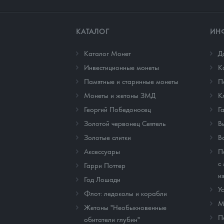
КАТАЛОГ
ИН
Каталог Монет
Д
Инвестиционные монеты
К
Памятные и старинные монеты
П
Монеты и жетоны ЗМД
К
Георгий Победоносец
Г
Золотой червонец Сеятель
В
Золотые слитки
В
Аксессуары
П
с
Гарри Поттер
и
Год Лошади
У
Флот: ледоколы и корабли
М
Жетоны "Необыкновенные
П
обитатели глубин"