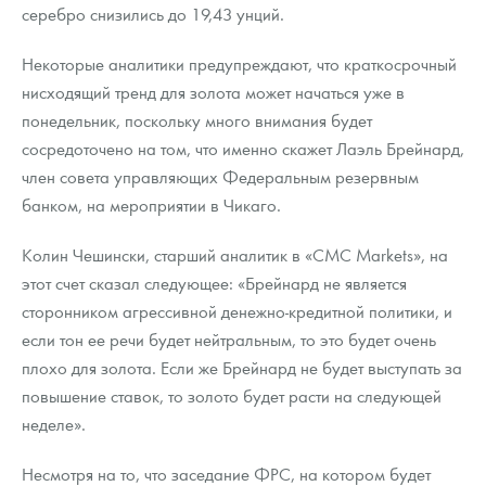
Русская нумизматика
серебро снизились до 19,43 унций.
Золотая карманная галерея
Некоторые аналитики предупреждают, что краткосрочный
нисходящий тренд для золота может начаться уже в
Наборы подарочных и коллекционных монет
понедельник, поскольку много внимания будет
сосредоточено на том, что именно скажет Лаэль Брейнард,
Монеты и жетоны из недрагоценных металлов
член совета управляющих Федеральным резервным
Книги по нумизматике
банком, на мероприятии в Чикаго.
Колин Чешински, старший аналитик в «CMC Markets», на
этот счет сказал следующее: «Брейнард не является
сторонником агрессивной денежно-кредитной политики, и
если тон ее речи будет нейтральным, то это будет очень
плохо для золота. Если же Брейнард не будет выступать за
повышение ставок, то золото будет расти на следующей
неделе».
Несмотря на то, что заседание ФРС, на котором будет