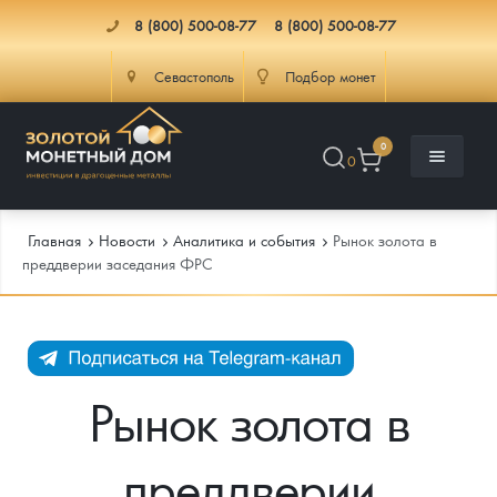
8 (800) 500-08-77
8 (800) 500-08-77
Севастополь
Подбор монет
0
0
Главная
Новости
Аналитика и события
Рынок золота в
преддверии заседания ФРС
Каталог
Инфо
Каталог Монет
Рынок золота в
Доставка
Инвестиционные монеты
Как сделать заказ
преддверии
Услуги
Памятные и старинные монеты
Подлинность монет
Монеты Россия и СССР