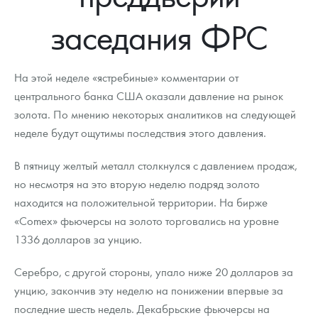
Новости
Монеты и жетоны ЗМД
Клуб ЗМД
Подбор монет
Иностранные
Памятные монеты России и СССР
заседания ФРС
Котировки
Георгий Победоносец
Гарантии
Информация
Аналитика и события
Монеты стран мира после 1950г
Монеты Царской России
Контакты
Золотой червонец Сеятель
Выкуп монет
Распродажа монет и жетонов
Cтатьи
Курс золота и серебра
Итоги 2025 года. Прогноз курсов золота, серебра, платины на
На этой неделе «ястребиные» комментарии от
2026 год
центрального банка США оказали давление на рынок
О нас
Золотые слитки
Вопрос - ответ
Георгий Победоносец - динамика цен
Лом выкуп
Выкуп серебряных монет
золота. По мнению некоторых аналитиков на следующей
неделе будут ощутимы последствия этого давления.
Аксессуары
Памятка для работы с монетами из драгметаллов
Скупка слитков
Наши преимущества
В пятницу желтый металл столкнулся с давлением продаж,
Гарри Поттер
Условия возврата
Письмо директору
но несмотря на это вторую неделю подряд золото
Год Лошади
Монеты
находится на положительной территории. На бирже
Пресс-служба
«Comex» фьючерсы на золото торговались на уровне
Флот: ледоколы и корабли
Политика конфиденциальности
1336 долларов за унцию.
Жетоны "Необыкновенные обитатели глубин"
Политика использования Cookies
Серебро, с другой стороны, упало ниже 20 долларов за
унцию, закончив эту неделю на понижении впервые за
Ювелирные изделия
Положение по обработке и защите персональных данных
последние шесть недель. Декабрьские фьючерсы на