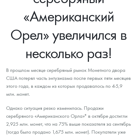
Новости
Монеты и жетоны ЗМД
Клуб ЗМД
Подбор монет
Иностранные
Памятные монеты России и СССР
«Американский
Котировки
Георгий Победоносец
Гарантии
Информация
Аналитика и события
Монеты стран мира после 1950г
Монеты Царской России
Орел» увеличился в
Контакты
Золотой червонец Сеятель
Выкуп монет
Распродажа монет и жетонов
Cтатьи
Курс золота и серебра
Итоги 2025 года. Прогноз курсов золота, серебра, платины на
2026 год
О нас
Золотые слитки
Вопрос - ответ
Георгий Победоносец - динамика цен
Лом выкуп
Выкуп серебряных монет
несколько раз!
Аксессуары
Памятка для работы с монетами из драгметаллов
Скупка слитков
Наши преимущества
В прошлом месяце серебряный рынок Монетного двора
Гарри Поттер
Условия возврата
Письмо директору
США потерял часть энтузиазма после первых пяти месяцев
этого года, в каждом из которых продавалось по 4-5,9
Год Лошади
Монеты
Пресс-служба
млн. монет.
Флот: ледоколы и корабли
Политика конфиденциальности
Однако ситуация резко изменилась. Продажи
Жетоны "Необыкновенные обитатели глубин"
Политика использования Cookies
серебряного «Американского Орла»* в октябре достигли
2,925 млн. монет, что на 75% выше показателя за сентябрь
Ювелирные изделия
Положение по обработке и защите персональных данных
(тогда было продано 1,675 млн. монет). Покупатели уже