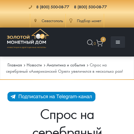
8 (800) 500-08-77
8 (800) 500-08-77
Севастополь
Подбор монет
0
0
Главная
Новости
Аналитика и события
Спрос на
серебряный «Американский Орел» увеличился в несколько раз!
Каталог
Инфо
Каталог Монет
Спрос на
Доставка
Инвестиционные монеты
Как сделать заказ
серебряный
Услуги
Памятные и старинные монеты
Подлинность монет
Монеты Россия и СССР