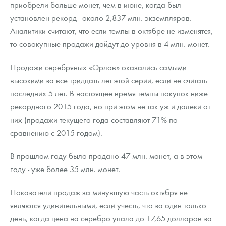
приобрели больше монет, чем в июне, когда был
Русская нумизматика
установлен рекорд - около 2,837 млн. экземпляров.
Золотая карманная галерея
Аналитики считают, что если темпы в октябре не изменятся,
то совокупные продажи дойдут до уровня в 4 млн. монет.
Наборы подарочных и коллекционных монет
Продажи серебряных «Орлов» оказались самыми
Монеты и жетоны из недрагоценных металлов
высокими за все тридцать лет этой серии, если не считать
последних 5 лет. В настоящее время темпы покупок ниже
Книги по нумизматике
рекордного 2015 года, но при этом не так уж и далеки от
них (продажи текущего года составляют 71% по
сравнению с 2015 годом).
В прошлом году было продано 47 млн. монет, а в этом
году - уже более 35 млн. монет.
Показатели продаж за минувшую часть октября не
являются удивительными, если учесть, что за один только
день, когда цена на серебро упала до 17,65 долларов за