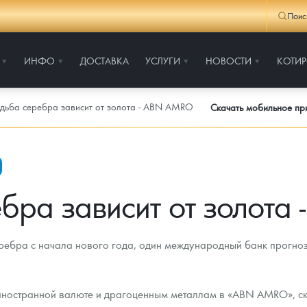
Поис
ИНФО
ДОСТАВКА
УСЛУГИ
НОВОСТИ
КОТИ
дьба серебра зависит от золота - ABN AMRO
Скачать мобильное п
бра зависит от золот
еребра с начала нового года, один международный банк прогно
иностранной валюте и драгоценным металлам в «ABN AMRO», ска