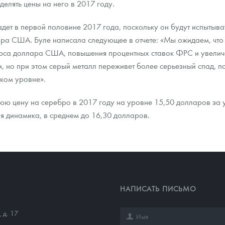
елять цены на него в 2017 году.
ра, платины на 2026 год
адет в первой половине 2017 года, поскольку он будут испытыв
ра США. Буле написала следующее в отчете: «Мы ожидаем, что 
урса доллара США, повышения процентных ставок ФРС и увелич
м, но при этом серый металл переживет более серьезный спад, п
оком уровне».
ю цену на серебро в 2017 году на уровне 15,50 долларов за у
я динамика, в среднем до 16,30 долларов.
данных
НАПИСАТЬ ПИСЬМО
 д. 17