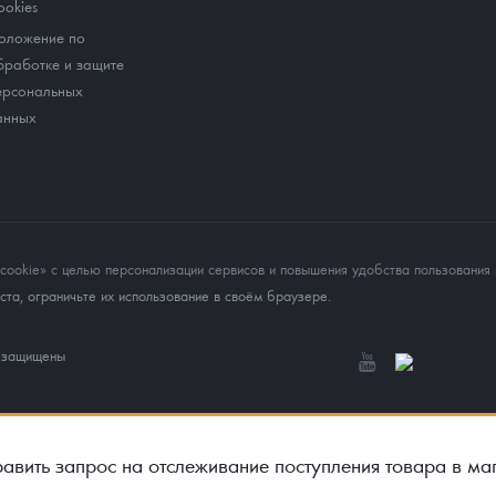
ookies
оложение по
бработке и защите
ерсональных
анных
okie» с целью персонализации сервисов и повышения удобства пользования 
та, ограничьте их использование в своём браузере.
а защищены
авить запрос на отслеживание поступления товара в ма