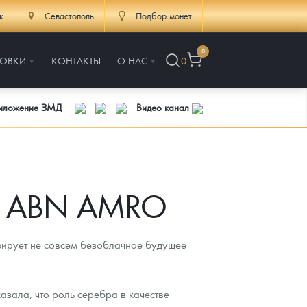
к
Севастополь
Подбор монет
0
РОВКИ
КОНТАКТЫ
О НАС
0
риложение ЗМД
Видео канал
а - ABN AMRO
зирует не совсем безоблачное будущее
зала, что роль серебра в качестве