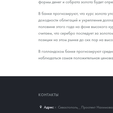
формы денег и собрата золота будет опред
Контакты
Золотой червонец Сеятель
Выкуп монет
Распродажа монет и жетонов
Cтатьи
Курс золота и серебра
Итоги 2025 года. Прогноз курсов золота, сереб
В банке прогнозируют, что курс золота уп
доходности облигаций и укрепления долла
О нас
Золотые слитки
Вопрос - ответ
Георгий Победоносец - динамика цен
Лом выкуп
Выкуп серебряных монет
половине этого года на фоне высокого к
считаем, что серебро последует за золото
Аксессуары
Памятка для работы с монетами из драгметаллов
Скупка слитков
Наши преимущества
позиции на этом рынке до сих пор на выс
Гарри Поттер
Условия возврата
Письмо директору
В голландском банке прогнозируют средню
Год Лошади
Монеты
Пресс-служба
наблюдаться самая положительная ценова
Флот: ледоколы и корабли
Политика конфиденциальности
Жетоны "Необыкновенные обитатели глубин"
Политика использования Cookies
Ювелирные изделия
Положение по обработке и защите персональных 
КОНТАКТЫ
Русская нумизматика
Адрес:
г. Севастополь,
,
Проспект Нахимова,
Золотая карманная галерея