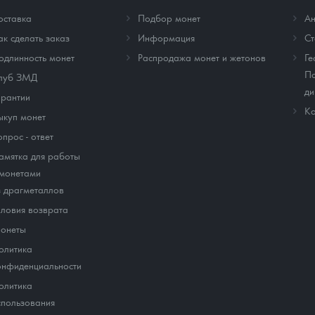
оставка
Подбор монет
Ан
ак сделать заказ
Информация
Cт
одлинность монет
Распродажа монет и жетонов
Ге
По
луб ЗМД
ди
арантии
Ко
ыкуп монет
опрос - ответ
амятка для работы
 монетами
з драгметаллов
словия возврата
онеты
олитика
онфиденциальности
олитика
спользования