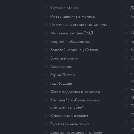
Каталог Монет
Д
Инвестиционные монеты
К
Памятные и старинные монеты
П
Монеты и жетоны ЗМД
К
Георгий Победоносец
Г
Золотой червонец Сеятель
В
Золотые слитки
В
Аксессуары
П
с
Гарри Поттер
и
Год Лошади
У
Флот: ледоколы и корабли
М
Жетоны "Необыкновенные
П
обитатели глубин"
к
Ювелирные изделия
П
Русская нумизматика
и
Золотая карманная галерея