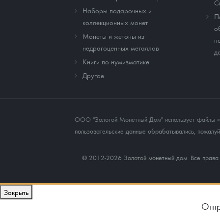
C
Наборы подарочных и
П
коллекционных монет
о
Монеты и жетоны из
п
недрагоценных металлов
д
Книги по нумизматике
Другое
ООО "Золотой Монетный Дом" использует файлы «co
пользовательские данные обрабатывались, пожалуйс
© 2012-2026 Золотой монетный дом. Все прав
Закрыть
Отпр