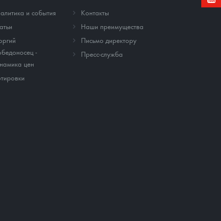
алитика и события
Контакты
атьи
Наши преимущества
оргий
Письмо директору
бедоносец -
Пресс-служба
намика цен
тировки