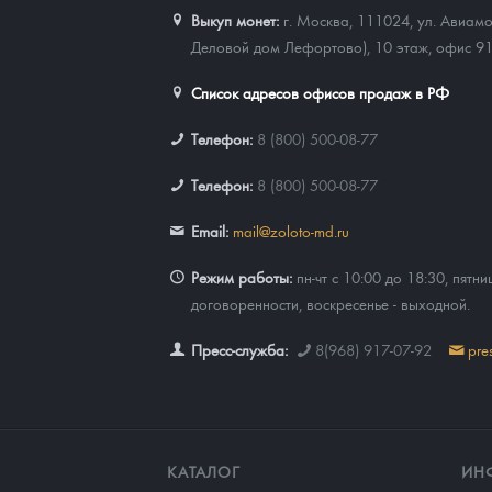
Выкуп монет:
г. Москва, 111024, ул. Авиамо
Наборы подарочных и коллекционных монет
Деловой дом Лефортово), 10 этаж, офис 9
Монеты и жетоны из недрагоценных металлов
Список адресов офисов продаж в РФ
Книги по нумизматике
Телефон:
8 (800) 500-08-77
Телефон:
8 (800) 500-08-77
Email:
mail@zoloto-md.ru
Режим работы:
пн-чт с 10:00 до 18:30, пятни
договоренности, воскресенье - выходной.
Пресс-служба:
8(968) 917-07-92
pre
КАТАЛОГ
ИН