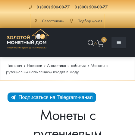
8 (800) 500-08-77
8 (800) 500-08-77
Севастополь
Подбор монет
0
0
Главная
Новости
Аналитика и события
Монеты с
рутениевым напылением входят в моду
Каталог
Инфо
Каталог Монет
Монеты с
Доставка
Инвестиционные монеты
Как сделать заказ
рутениевым
Услуги
Памятные и старинные монеты
Подлинность монет
Монеты Россия и СССР