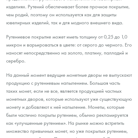
Русская нумизматика
изделиях. Рутений обеспечивает более прочное покрытие,
чем родий, поэтому он используется как для защиты
Золотая карманная галерея
ювелирных изделий, так и для модного внешнего вида.
Наборы подарочных и коллекционных монет
Рутениевое покрытие может иметь толщину от 0,25 до 1,0
Монеты и жетоны из недрагоценных металлов
микрон и варьироваться в цвете: от серого до черного. Его
наносят непосредственно на золото, платину, палладий и
Книги по нумизматике
серебро.
На данный момент ведущие монетные дворы не выпускают
продукцию с рутениевым напылением. Большая часть
таких монет, если не все, является продукцией частных
монетных дворов, которые используют уже существующую
монету и добавляют к ней напыление. Монеты, которые
были частично покрыты рутением, обычно рекламируется
как «улучшенные рутением». На рынке можно встретить
множество привычных монет, но уже покрытых рутением,