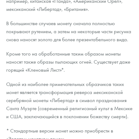
например, китайская «Панда», «Американский Орел»,
мексиканский «Либертад», «Британия».
В большинстве случаев монету сначала полностью
покрывают рутением, а затем на некоторые части рисунка
снова наносят золото для более презентабельного вида.
Кроме того на обработанные таким образом монеты
наносят также образы пылающих огней. Существует даже
горящий «Кленовый Лист»*.
Одной из наиболее примечательных образчиков таких
монет является трансформация реверса мексиканской
серебряной монеты «Либертад» в символ празднования
Санта Муэрте (современный религиозный культ в Мексике
и США, заключающийся в поклонении божеству смерти).
* Стандартные версии монет можно приобрести в
«Золотом монетном доме»: