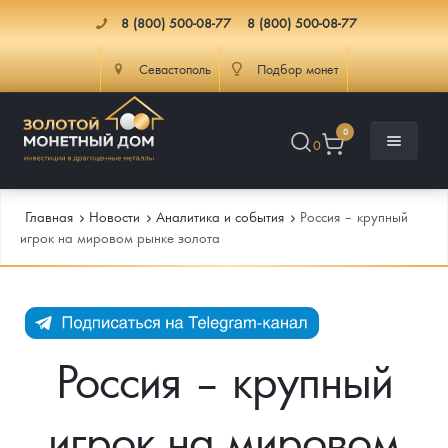
8 (800) 500-08-77
8 (800) 500-08-77
Севастополь
Подбор монет
0
0
Главная
Новости
Аналитика и события
Россия – крупный
игрок на мировом рынке золота
Каталог
Инфо
Каталог Монет
Россия – крупный
Доставка
Инвестиционные монеты
Как сделать заказ
игрок на мировом
Услуги
Памятные и старинные монеты
Подлинность монет
Монеты Россия и СССР