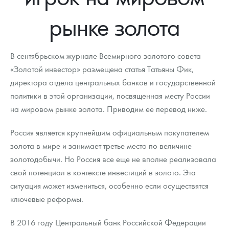
Новости
Монеты и жетоны ЗМД
Клуб ЗМД
Подбор монет
Иностранные
Памятные монеты России и СССР
рынке золота
Котировки
Георгий Победоносец
Гарантии
Информация
Аналитика и события
Монеты стран мира после 1950г
Монеты Царской России
Контакты
Золотой червонец Сеятель
Выкуп монет
Распродажа монет и жетонов
Cтатьи
Курс золота и серебра
Итоги 2025 года. Прогноз курсов золота, серебра, платины на
В сентябрьском журнале Всемирного золотого совета
2026 год
«Золотой инвестор» размещена статья Татьяны Фик,
О нас
Золотые слитки
Вопрос - ответ
Георгий Победоносец - динамика цен
Лом выкуп
Выкуп серебряных монет
директора отдела центральных банков и государственной
политики в этой организации, посвященная месту России
Аксессуары
Памятка для работы с монетами из драгметаллов
Скупка слитков
Наши преимущества
на мировом рынке золота. Приводим ее перевод ниже.
Гарри Поттер
Условия возврата
Письмо директору
Россия является крупнейшим официальным покупателем
Год Лошади
Монеты
золота в мире и занимает третье место по величине
Пресс-служба
золотодобычи. Но Россия все еще не вполне реализовала
Флот: ледоколы и корабли
Политика конфиденциальности
свой потенциал в контексте инвестиций в золото. Эта
ситуация может измениться, особенно если осуществятся
Жетоны "Необыкновенные обитатели глубин"
Политика использования Cookies
ключевые реформы.
Ювелирные изделия
Положение по обработке и защите персональных данных
В 2016 году Центральный банк Российской Федерации