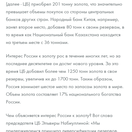
Русская нумизматика
(далее - ЦБ) приобрел 201 тонну золота, что значительно
превышает объемы покупок со стороны центральных
Золотая карманная галерея
банков других стран. Народный банк Китая, например,
занял второе место, добавив 80 тонн к своим резервам, в
Наборы подарочных и коллекционных монет
то время как Национальный банк Казахстана находится
Монеты и жетоны из недрагоценных металлов
на третьем месте с 36 тоннами.
Книги по нумизматике
Интерес России к золоту рос в течение многих лет, но за
последнее десятилетие он достиг нового уровня. За это
время ЦБ добавил более чем 1250 тонн золота в свои
резервы, увеличив их до 1700 тонн. Таким образом,
Россия занимает шестое место по запасам золота в мире.
Объем золота составляет 17% национального богатства
России.
Чем объясняется интерес России к золоту? Вот слова
председателя ЦБ Эльвиры Набиуллиной: «Мы
придерживаемся принципа диверсификации резервов.