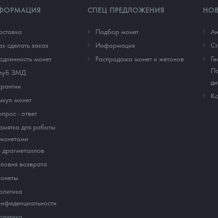
ФОРМАЦИЯ
СПЕЦ ПРЕДЛОЖЕНИЯ
НО
оставка
Подбор монет
Ан
ак сделать заказ
Информация
Cт
одлинность монет
Распродажа монет и жетонов
Ге
По
луб ЗМД
ди
арантии
Ко
ыкуп монет
опрос - ответ
амятка для работы
 монетами
з драгметаллов
словия возврата
онеты
олитика
онфиденциальности
олитика