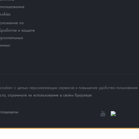
спользования
ookies
оложение по
бработке и защите
ерсональных
анных
okie» с целью персонализации сервисов и повышения удобства пользования 
та, ограничьте их использование в своём браузере.
а защищены