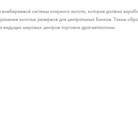
 внебиржевой системы клиринга золота, которая должна заработа
ра, платины на 2026 год
ранения золотых резервов для центральных банков. Таким обра
 из ведущих мировых центров торговли драгметаллами.
данных