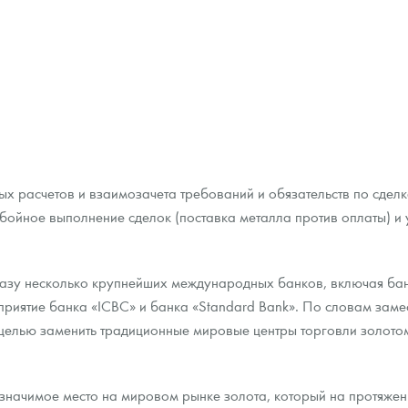
ных расчетов и взаимозачета требований и обязательств по сдел
ойное выполнение сделок (поставка металла против оплаты) и у
разу несколько крупнейших международных банков, включая банк
риятие банка «ICBC» и банка «Standard Bank». По словам заме
т целью заменить традиционные мировые центры торговли золот
 значимое место на мировом рынке золота, который на протяжен