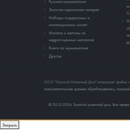
Русская нумизматика
и
Золотая карманная галерея
C
Наборы подарочных и
П
коллекционных монет
о
Монеты и жетоны из
п
недрагоценных металлов
д
Книги по нумизматике
Другое
ООО "Золотой Монетный Дом" использует файлы «co
пользовательские данные обрабатывались, пожалуйс
© 2012-2026 Золотой монетный дом. Все прав
Закрыть