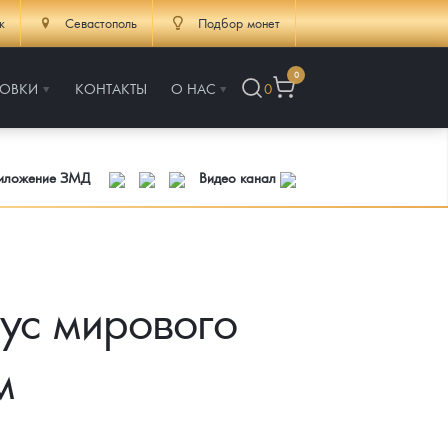
к
Севастополь
Подбор монет
0
РОВКИ
КОНТАКТЫ
О НАС
0
риложение ЗМД
Видео канал
тус мирового
м