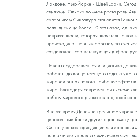
Лондоне, Нью-Йорке и Швейцарии. Сегодн
слитками. Однако по мере роста роли Ази
соперником Сингапура становится Гонконг
появились еще более 10 лет назад, однак
напряженности, которая значительно повы
происходило главным образом за счет час
создавалась соответствующая инфраструк
Новая государственная инициатива должна
работать до конца текущего года, а уже 
мировой рынок золота наиболее эффектив
мира. Благодаря современной системе кл
работу мирового рынка золота, особенно 
В то же время Денежно-кредитное управле
центральные банки других стран смогут р
Сингапура как юрисдикции для хранения 
но и активно управлять ими, используя вы