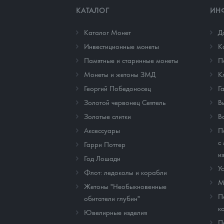
КАТАЛОГ
ИН
Каталог Монет
Д
Инвестиционные монеты
К
Памятные и старинные монеты
П
Монеты и жетоны ЗМД
К
Георгий Победоносец
Г
Золотой червонец Сеятель
В
Золотые слитки
В
Аксессуары
П
с
Гарри Поттер
и
Год Лошади
У
Флот: ледоколы и корабли
М
Жетоны "Необыкновенные
П
обитатели глубин"
к
Ювелирные изделия
П