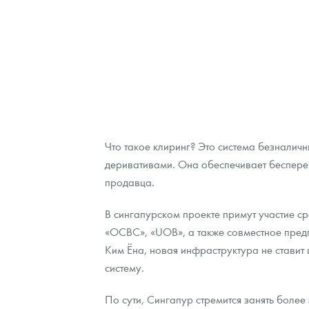
Наборы подарочных и коллекционных монет
Монеты и жетоны из недрагоценных металлов
Книги по нумизматике
Что такое клиринг? Это система безналич
деривативами. Она обеспечивает беспереб
продавца.
В сингапурском проекте примут участие с
«OCBC», «UOB», а также совместное предп
Ким Ёна, новая инфраструктура не стави
систему.
По сути, Сингапур стремится занять более