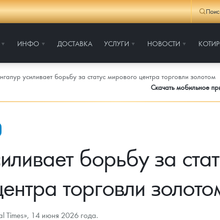
Поис
ИНФО
ДОСТАВКА
УСЛУГИ
НОВОСТИ
КОТИ
нгапур усиливает борьбу за статус мирового центра торговли золотом
Скачать мобильное п
иливает борьбу за ста
центра торговли золото
l Times», 14 июня 2026 года.