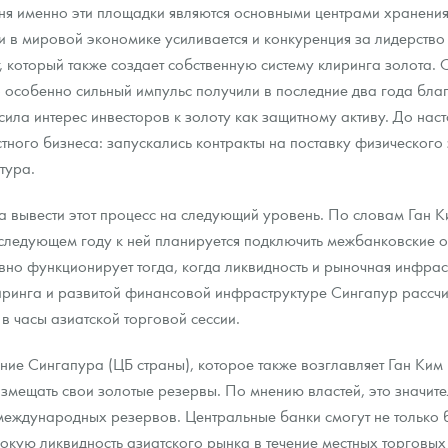
я именно эти площадки являются основными центрами хранения
и в мировой экономике усиливается и конкуренция за лидерство
, который также создает собственную систему клиринга золота
о особенно сильный импульс получили в последние два года бла
сила интерес инвесторов к золоту как защитному активу. До на
тного бизнеса: запускались контракты на поставку физического
тура.
 вывести этот процесс на следующий уровень. По словам Ган Ки
в следующем году к ней планируется подключить межбанковские о
но функционирует тогда, когда ликвидность и рыночная инфра
иринга и развитой финансовой инфраструктуре Сингапур рассч
в часы азиатской торговой сессии.
ние Сингапура (ЦБ страны), которое также возглавляет Ган Ким 
азмещать свои золотые резервы. По мнению властей, это значите
международных резервов. Центральные банки смогут не только 
сокую ликвидность азиатского рынка в течение местных торговых