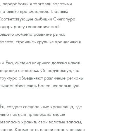
, переработки и торговли золотыми
 на рынке драгметаллов. Главным
. Соответствующие амбиции Сингапура
годаря росту геополитической
стоящего момента развитие рынка
 золота, строились крупные хранилища и
м Ёна, система клиринга должна начать
перации с золотом. Он подчеркнул, что
структура объединяют различные регионы
итывает обеспечить более непрерывную
Ён, создаст специальные хранилища, где
льно повысит привлекательность
безопасно хранить свои золотые запасы,
 часов. Кроме того, власти страны решили