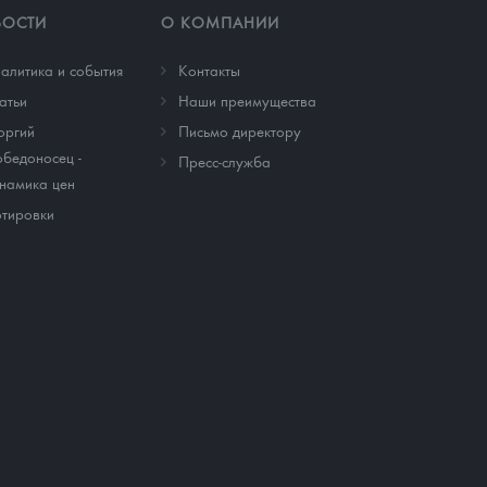
ВОСТИ
О КОМПАНИИ
алитика и события
Контакты
атьи
Наши преимущества
оргий
Письмо директору
бедоносец -
Пресс-служба
намика цен
тировки