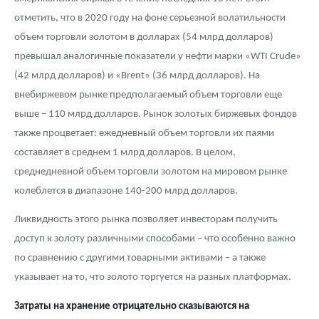
Русская нумизматика
отметить, что в 2020 году на фоне серьезной волатильности
Золотая карманная галерея
объем торговли золотом в долларах (54 млрд долларов)
превышал аналогичные показатели у нефти марки «WTI Crude»
Наборы подарочных и коллекционных монет
(42 млрд долларов) и «Brent» (36 млрд долларов). На
внебиржевом рынке предполагаемый объем торговли еще
Монеты и жетоны из недрагоценных металлов
выше – 110 млрд долларов. Рынок золотых биржевых фондов
Книги по нумизматике
также процветает: ежедневный объем торговли их паями
составляет в среднем 1 млрд долларов. В целом,
среднедневной объем торговли золотом на мировом рынке
колеблется в диапазоне 140-200 млрд долларов.
Ликвидность этого рынка позволяет инвесторам получить
доступ к золоту различными способами – что особенно важно
по сравнению с другими товарными активами – а также
указывает на то, что золото торгуется на разных платформах.
Затраты на хранение отрицательно сказываются на