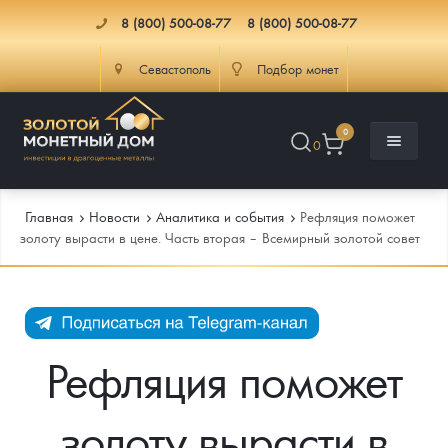
8 (800) 500-08-77
8 (800) 500-08-77
Севастополь
Подбор монет
0
0
Главная
Новости
Аналитика и события
Рефляция поможет
золоту вырасти в цене. Часть вторая – Всемирный золотой совет
Каталог
Инфо
Каталог Монет
Рефляция поможет
Доставка
Инвестиционные монеты
Как сделать заказ
золоту вырасти в
Услуги
Памятные и старинные монеты
Подлинность монет
Монеты Россия и СССР