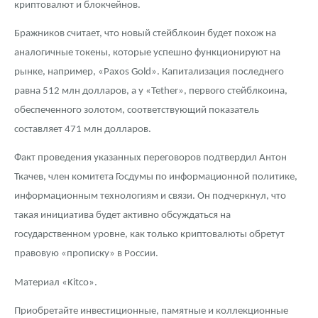
криптовалют и блокчейнов.
Русская нумизматика
Бражников считает, что новый стейблкоин будет похож на
Золотая карманная галерея
аналогичные токены, которые успешно функционируют на
Наборы подарочных и коллекционных монет
рынке, например, «Paxos Gold». Капитализация последнего
равна 512 млн долларов, а у «Tether», первого стейблкоина,
Монеты и жетоны из недрагоценных металлов
обеспеченного золотом, соответствующий показатель
составляет 471 млн долларов.
Книги по нумизматике
Факт проведения указанных переговоров подтвердил Антон
Ткачев, член комитета Госдумы по информационной политике,
информационным технологиям и связи. Он подчеркнул, что
такая инициатива будет активно обсуждаться на
государственном уровне, как только криптовалюты обретут
правовую «прописку» в России.
Материал «Kitco».
Приобретайте инвестиционные, памятные и коллекционные