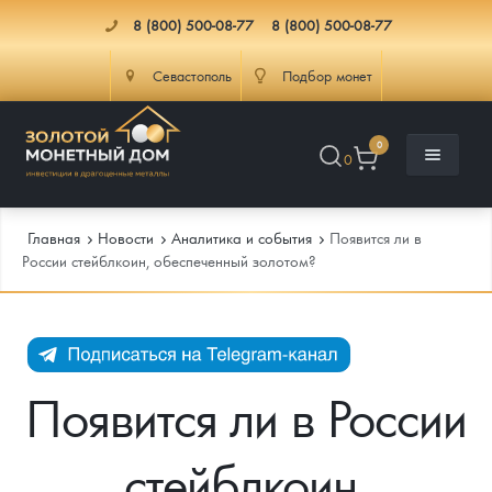
8 (800) 500-08-77
8 (800) 500-08-77
Севастополь
Подбор монет
0
0
Главная
Новости
Аналитика и события
Появится ли в
России стейблкоин, обеспеченный золотом?
Каталог
Инфо
Каталог Монет
Появится ли в России
Доставка
Инвестиционные монеты
Как сделать заказ
стейблкоин,
Услуги
Памятные и старинные монеты
Подлинность монет
Монеты Россия и СССР