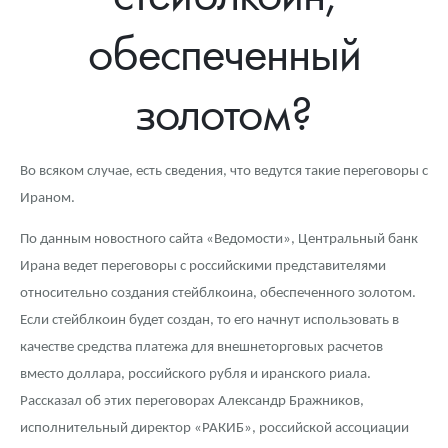
Новости
Монеты и жетоны ЗМД
Клуб ЗМД
Подбор монет
Иностранные
Памятные монеты России и СССР
обеспеченный
Котировки
Георгий Победоносец
Гарантии
Информация
Аналитика и события
Монеты стран мира после 1950г
Монеты Царской России
золотом?
Контакты
Золотой червонец Сеятель
Выкуп монет
Распродажа монет и жетонов
Cтатьи
Курс золота и серебра
Итоги 2025 года. Прогноз курсов золота, серебра, платины на
2026 год
О нас
Золотые слитки
Вопрос - ответ
Георгий Победоносец - динамика цен
Лом выкуп
Выкуп серебряных монет
Во всяком случае, есть сведения, что ведутся такие переговоры с
Аксессуары
Памятка для работы с монетами из драгметаллов
Скупка слитков
Наши преимущества
Ираном.
Гарри Поттер
Условия возврата
Письмо директору
По данным новостного сайта «Ведомости», Центральный банк
Ирана ведет переговоры с российскими представителями
Год Лошади
Монеты
Пресс-служба
относительно создания стейблкоина, обеспеченного золотом.
Если стейблкоин будет создан, то его начнут использовать в
Флот: ледоколы и корабли
Политика конфиденциальности
качестве средства платежа для внешнеторговых расчетов
Жетоны "Необыкновенные обитатели глубин"
Политика использования Cookies
вместо доллара, российского рубля и иранского риала.
Рассказал об этих переговорах Александр Бражников,
Ювелирные изделия
Положение по обработке и защите персональных данных
исполнительный директор «РАКИБ», российской ассоциации