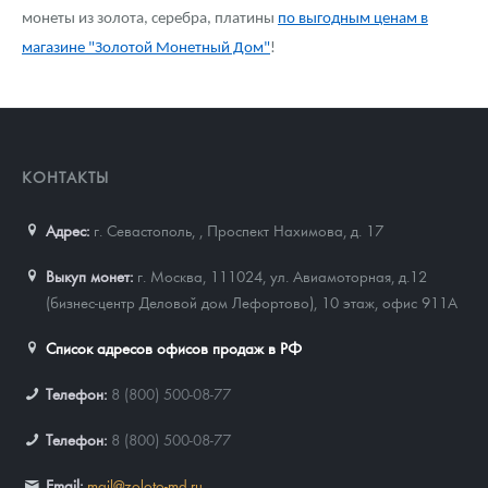
монеты из золота, серебра, платины
по выгодным ценам в
магазине "Золотой Монетный Дом"
!
КОНТАКТЫ
Адрес:
г. Севастополь,
,
Проспект Нахимова, д. 17
Выкуп монет:
г. Москва, 111024, ул. Авиамоторная, д.12
(бизнес-центр Деловой дом Лефортово), 10 этаж, офис 911А
Список адресов офисов продаж в РФ
Телефон:
8 (800) 500-08-77
Телефон:
8 (800) 500-08-77
Email:
mail@zoloto-md.ru