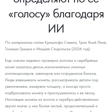
Новости
Монеты и жетоны ЗМД
Клуб ЗМД
Подбор монет
Иностранные
Памятные монеты России и СССР
«голосу» благодаря
Котировки
Георгий Победоносец
Гарантии
Информация
Аналитика и события
Монеты стран мира после 1950г
Монеты Царской России
ИИ
Контакты
Золотой червонец Сеятель
Выкуп монет
Распродажа монет и жетонов
Cтатьи
Курс золота и серебра
Итоги 2025 года. Прогноз курсов золота, серебра, платины на
2026 год
О нас
Золотые слитки
Вопрос - ответ
Георгий Победоносец - динамика цен
Лом выкуп
Выкуп серебряных монет
По материалам статьи Криштофа Сивека, Тран Хоай Линя,
Аксессуары
Памятка для работы с монетами из драгметаллов
Скупка слитков
Томаша Гришка и Мациея Стодольски (2026 год).
Наши преимущества
Гарри Поттер
Условия возврата
Письмо директору
Еще совсем недавно проверка золотых и серебряных
монет казалась делом исключительно опытных
Год Лошади
Монеты
Пресс-служба
коллекционеров, ювелиров или сотрудников банков.
Люди взвешивали монеты, рассматривали детали под
Флот: ледоколы и корабли
Политика конфиденциальности
увеличением, измеряли толщину, а иногда просто
Жетоны "Необыкновенные обитатели глубин"
Политика использования Cookies
подбрасывали монету и прислушивались к ее звону.
Настоящие монеты из золота и серебра действительно
Ювелирные изделия
Положение по обработке и защите персональных данных
звучат иначе: у них более чистый, продолжительный и