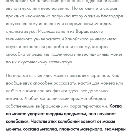
«глубокий» металлический резонанс. Подделки обычно
Русская нумизматика
звучат глухо или неестественно. Но сегодня эта старая
практика неожиданно получила вторую жизнь благодаря
Золотая карманная галерея
искусственному интеллекту и современным методам
Наборы подарочных и коллекционных монет
анализа звука. Исследователи из Варшавского
технического университета и Ханойского университета
Монеты и жетоны из недрагоценных металлов
науки и технологий разработали систему, которая
способна определять подлинность инвестиционных монет
Книги по нумизматике
по их акустическому «отпечатку».
На первый взгляд идея может показаться странной. Как
вообще звук способен рассказать, настоящая монета или
нет? Но с точки зрения физики здесь все довольно
логично. Любой металлический предмет обладает
собственными вибрационными характеристиками.
Когда
по монете ударяют твердым предметом, она начинает
колебаться. Частоты этих колебаний зависят от массы
монеты, состава металла, плотности материала, геометрии