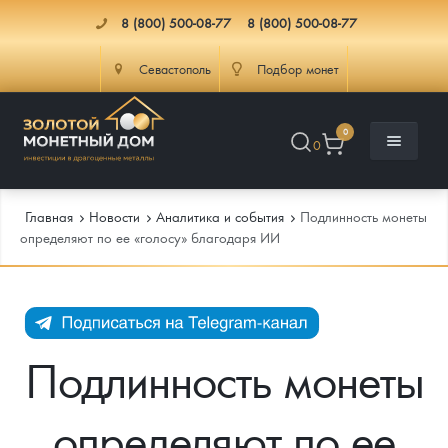
8 (800) 500-08-77
8 (800) 500-08-77
Севастополь
Подбор монет
0
0
Главная
Новости
Аналитика и события
Подлинность монеты
определяют по ее «голосу» благодаря ИИ
Каталог
Инфо
Каталог Монет
Подлинность монеты
Доставка
Инвестиционные монеты
Как сделать заказ
определяют по ее
Услуги
Памятные и старинные монеты
Подлинность монет
Монеты Россия и СССР