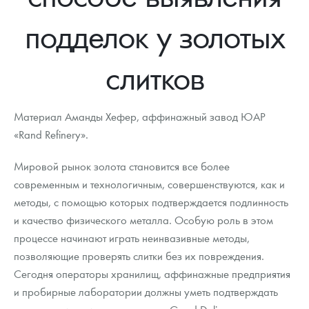
Новости
Монеты и жетоны ЗМД
Клуб ЗМД
Подбор монет
Иностранные
Памятные монеты России и СССР
подделок у золотых
Котировки
Георгий Победоносец
Гарантии
Информация
Аналитика и события
Монеты стран мира после 1950г
Монеты Царской России
слитков
Контакты
Золотой червонец Сеятель
Выкуп монет
Распродажа монет и жетонов
Cтатьи
Курс золота и серебра
Итоги 2025 года. Прогноз курсов золота, серебра, платины на
2026 год
О нас
Золотые слитки
Вопрос - ответ
Георгий Победоносец - динамика цен
Лом выкуп
Выкуп серебряных монет
Материал Аманды Хефер, аффинажный завод ЮАР
Аксессуары
Памятка для работы с монетами из драгметаллов
Скупка слитков
«Rand Refinery».
Наши преимущества
Гарри Поттер
Условия возврата
Письмо директору
Мировой рынок золота становится все более
современным и технологичным, совершенствуются, как и
Год Лошади
Монеты
Пресс-служба
методы, с помощью которых подтверждается подлинность
и качество физического металла. Особую роль в этом
Флот: ледоколы и корабли
Политика конфиденциальности
процессе начинают играть неинвазивные методы,
Жетоны "Необыкновенные обитатели глубин"
Политика использования Cookies
позволяющие проверять слитки без их повреждения.
Сегодня операторы хранилищ, аффинажные предприятия
Ювелирные изделия
Положение по обработке и защите персональных данных
и пробирные лаборатории должны уметь подтверждать