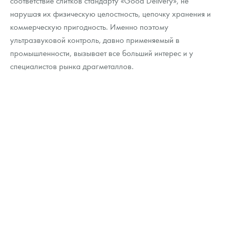
соответствие слитков стандарту «Good Delivery», не
Русская нумизматика
нарушая их физическую целостность, цепочку хранения и
коммерческую пригодность. Именно поэтому
Золотая карманная галерея
ультразвуковой контроль, давно применяемый в
Наборы подарочных и коллекционных монет
промышленности, вызывает все больший интерес и у
специалистов рынка драгметаллов.
Монеты и жетоны из недрагоценных металлов
Книги по нумизматике