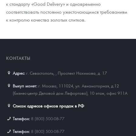
к стандарту «Good Delivery» и одновременно
соответствовать постоянно ужесточающимся требованиям
к контролю качества золотых слитков.
КОНТАКТЫ
Адрес:
г. Севастополь,
,
Проспект Нахимова, д. 17
Выкуп монет:
г. Москва, 111024, ул. Авиамоторная, д.12
(бизнес-центр Деловой дом Лефортово), 10 этаж, офис 911А
Список адресов офисов продаж в РФ
Телефон:
8 (800) 500-08-77
Телефон:
8 (800) 500-08-77