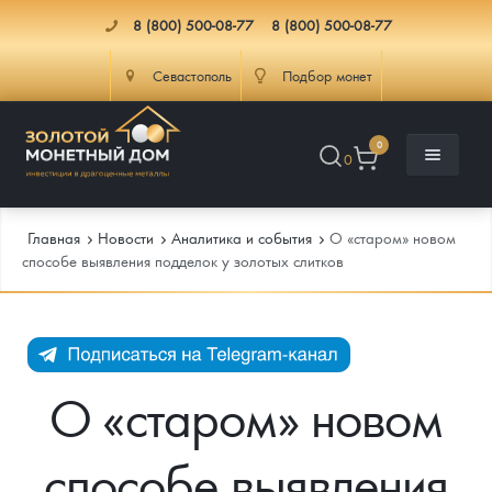
8 (800) 500-08-77
8 (800) 500-08-77
Севастополь
Подбор монет
0
0
Главная
Новости
Аналитика и события
О «старом» новом
способе выявления подделок у золотых слитков
Каталог
Инфо
Каталог Монет
О «старом» новом
Доставка
Инвестиционные монеты
Как сделать заказ
способе выявления
Услуги
Памятные и старинные монеты
Подлинность монет
Монеты Россия и СССР