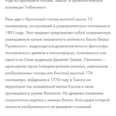
года из бронзовой головы "Биаса" в археологической
Русская нумизматика
коллекции Тюбингена».
Золотая карманная галерея
Речь идет о бронзовой голове высотой около 15
Наборы подарочных и коллекционных монет
сантиметров, поступившей в университетскую коллекцию в
1893 году. Этот предмет представляет собой современную
Монеты и жетоны из недрагоценных металлов
уменьшенную копию знаменитого античного бюста Биаса
Приенского - выдающегося древнегреческого философа,
Книги по нумизматике
политического деятеля и законотворца, почитаемого как
одного из Семи мудрецов Древней Греции. Оригинал —
мраморная герма (четырехгранная колонна, увенчанная
изображением головы или бюстом) высотой 174
сантиметра, найденная в 1774 году в Тиволи на
территории так называемой виллы Кассия и ныне
хранящаяся в музеях Ватикана. На древнем памятнике
сохранилась надпись с именем Биаса, благодаря которой
личность изображенного не вызывает сомнений.