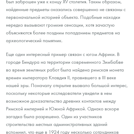
был заброшен уже к концу XV столетия. Таким образом,
найденные предметы оказались совершенно не связаны с
первоначальной историей объекта. Подобные находки
нередко вызывают громкие сенсации, хотя зачастую
объясняются более поздним попаданием предметов на
археологический памятник.
Еще один интересный пример связан с югом Африки. В
городе Биндура на территории современного Зимбабве
во время земляных работ была найдена римская монета
времен императора Клавдия II, правившего в III веке
нашей эры. Поначалу открытие вызвало большой интерес,
поскольку некоторые исследователи увидели в нем
возможное доказательство древних контактов между
Римской империей и Южной Африкой. Однако вскоре
загадка была разрешена. Один из участников
строительства местных административных зданий
вспомнил, что еще в 1924 году несколько сотрудников