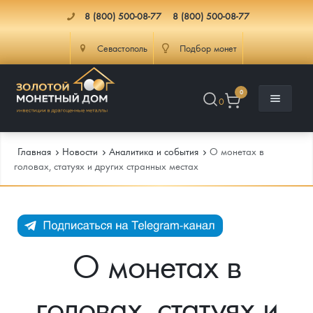
8 (800) 500-08-77
8 (800) 500-08-77
Севастополь
Подбор монет
0
0
Главная
Новости
Аналитика и события
О монетах в
головах, статуях и других странных местах
Каталог
Инфо
Каталог Монет
О монетах в
Доставка
Инвестиционные монеты
Как сделать заказ
головах, статуях и
Услуги
Памятные и старинные монеты
Подлинность монет
Монеты Россия и СССР