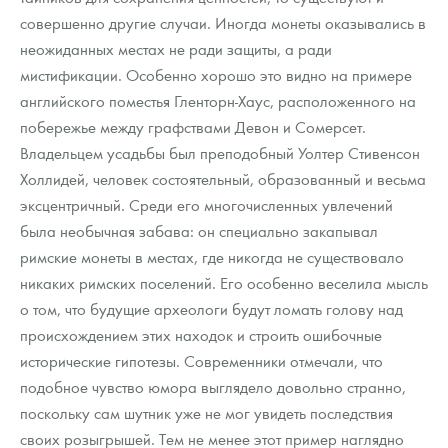
совершенно другие случаи. Иногда монеты оказывались в
неожиданных местах не ради защиты, а ради
мистификации. Особенно хорошо это видно на примере
английского поместья Гленторн-Хаус, расположенного на
побережье между графствами Девон и Сомерсет.
Владельцем усадьбы был преподобный Уолтер Стивенсон
Холлидей, человек состоятельный, образованный и весьма
эксцентричный. Среди его многочисленных увлечений
была необычная забава: он специально закапывал
римские монеты в местах, где никогда не существовало
никаких римских поселений. Его особенно веселила мысль
о том, что будущие археологи будут ломать голову над
происхождением этих находок и строить ошибочные
исторические гипотезы. Современники отмечали, что
подобное чувство юмора выглядело довольно странно,
поскольку сам шутник уже не мог увидеть последствия
своих розыгрышей. Тем не менее этот пример наглядно