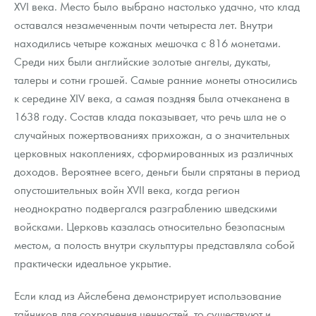
XVI века. Место было выбрано настолько удачно, что клад
оставался незамеченным почти четыреста лет. Внутри
находились четыре кожаных мешочка с 816 монетами.
Среди них были английские золотые ангелы, дукаты,
талеры и сотни грошей. Самые ранние монеты относились
к середине XIV века, а самая поздняя была отчеканена в
1638 году. Состав клада показывает, что речь шла не о
случайных пожертвованиях прихожан, а о значительных
церковных накоплениях, сформированных из различных
доходов. Вероятнее всего, деньги были спрятаны в период
опустошительных войн XVII века, когда регион
неоднократно подвергался разграблению шведскими
войсками. Церковь казалась относительно безопасным
местом, а полость внутри скульптуры представляла собой
практически идеальное укрытие.
Если клад из Айслебена демонстрирует использование
тайников для сохранения ценностей, то существуют и