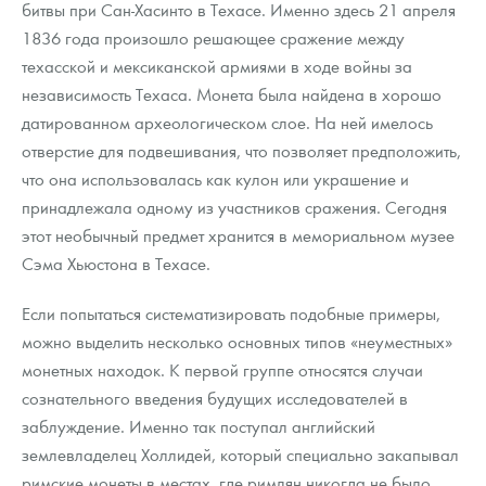
битвы при Сан-Хасинто в Техасе. Именно здесь 21 апреля
1836 года произошло решающее сражение между
техасской и мексиканской армиями в ходе войны за
независимость Техаса. Монета была найдена в хорошо
датированном археологическом слое. На ней имелось
отверстие для подвешивания, что позволяет предположить,
что она использовалась как кулон или украшение и
принадлежала одному из участников сражения. Сегодня
этот необычный предмет хранится в мемориальном музее
Сэма Хьюстона в Техасе.
Если попытаться систематизировать подобные примеры,
можно выделить несколько основных типов «неуместных»
монетных находок. К первой группе относятся случаи
сознательного введения будущих исследователей в
заблуждение. Именно так поступал английский
землевладелец Холлидей, который специально закапывал
римские монеты в местах, где римлян никогда не было,