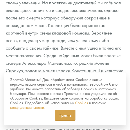
своем увлечении. На протяжении десятилетий он собирал
выдающиеся античные и средневековые монеты, однако
после его смерти нотариус обнаружил сокровище в
неожиданном месте. Коллекция была спрятана за
картиной внутри стены кладовой комнаты. Вероятнее
всего, владелец умер прежде, чем успел кому-либо
сообщить о своем тайнике. Вместе с ним ушла и тайна его
местонахождения. Среди найденных монет были золотые
статеры Александра Македонского, редкие монеты
Сиракуз, золотые монеты эпохи Константина II и кельтские
статеры железного века. История получила широкий
Золотой Монетный Дом обрабатывает Cookies с целью
персонализации сервисов и чтобы пользоваться веб-сайтом было
международный резонанс, а журналисты метко заметили,
удобнее. Вы можете запретить обработку Cookies в настройках
что коллекционер «унес секрет с собой в могилу».
браузера. При нажатии кнопки «Принять» в окне-уведомлении об
обработке Cookies, Вы даете свое согласие на обработку Ваших
Cookies. Подробнее об использовании
Cookies
и политике
Все эти примеры показывают, насколько важен для
конфиденциальности
.
археологов и историков полный контекст находки. Если
Принять
удается собрать всю доступную информацию —
археологические данные, документы, воспоминания