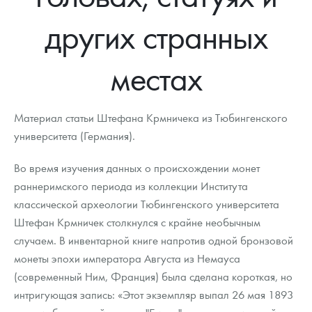
Новости
Монеты и жетоны ЗМД
Клуб ЗМД
Подбор монет
Иностранные
Памятные монеты России и СССР
других странных
Котировки
Георгий Победоносец
Гарантии
Информация
Аналитика и события
Монеты стран мира после 1950г
Монеты Царской России
местах
Контакты
Золотой червонец Сеятель
Выкуп монет
Распродажа монет и жетонов
Cтатьи
Курс золота и серебра
Итоги 2025 года. Прогноз курсов золота, серебра, платины на
2026 год
О нас
Золотые слитки
Вопрос - ответ
Георгий Победоносец - динамика цен
Лом выкуп
Выкуп серебряных монет
Материал статьи Штефана Крмничека из Тюбингенского
Аксессуары
Памятка для работы с монетами из драгметаллов
Скупка слитков
университета (Германия).
Наши преимущества
Гарри Поттер
Условия возврата
Письмо директору
Во время изучения данных о происхождении монет
раннеримского периода из коллекции Института
Год Лошади
Монеты
Пресс-служба
классической археологии Тюбингенского университета
Штефан Крмничек столкнулся с крайне необычным
Флот: ледоколы и корабли
Политика конфиденциальности
случаем. В инвентарной книге напротив одной бронзовой
Жетоны "Необыкновенные обитатели глубин"
Политика использования Cookies
монеты эпохи императора Августа из Немауса
(современный Ним, Франция) была сделана короткая, но
Ювелирные изделия
Положение по обработке и защите персональных данных
интригующая запись: «Этот экземпляр выпал 26 мая 1893