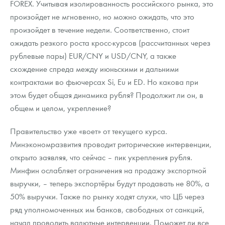
FOREX. Учитывая изолированность российского рынка, это
произойдет не мгновенно, но можно ожидать, что это
произойдет в течение недели. Соответственно, стоит
ожидать резкого роста кросс-курсов (рассчитанных через
рублевые пары) EUR/CNY и USD/CNY, а также
схождение спреда между июньскими и дальними
контрактами во фьючерсах Si, Eu и ED. Но какова при
этом будет общая динамика рубля? Продолжит ли он, в
общем и целом, укрепление?
Правительство уже «воет» от текущего курса.
Минэкономразвития проводит риторические интервенции,
открыто заявляя, что сейчас – пик укрепления рубля.
Минфин ослабляет ограничения на продажу экспортной
выручки, – теперь экспортёры будут продавать не 80%, а
50% выручки. Также по рынку ходят слухи, что ЦБ через
ряд уполномоченных им банков, свободных от санкций,
начал проводить валютные интервенции. Поможет ли все