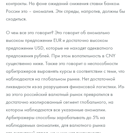
Русская нумизматика
контракты. На фоне ожиданий снижения ставки банком
России это – аномалия. Эти спреды, напротив, должны бы
Золотая карманная галерея
сходиться.
Наборы подарочных и коллекционных монет
О чем все это говорит? Это говорит об аномально
высоком предложении EUR и достаточно высоком
Монеты и жетоны из недрагоценных металлов
предложении USD, которые не находят адекватного
Книги по нумизматике
предложения рублей. При этом волатильность в CNY
существенно ниже. Также это говорит о неспособности
арбитражеров выровнять курсы в соответствии с теми, что
наблюдаются на глобальном рынке. Нет достаточной
ликвидности из-за разрушения финансовой логистики. Из-
за этого российский валютный рынок превратился в
достаточно изолированный сегмент глобального, на
котором наблюдаются все указанные аномалии.
Арбитражеры способны зарабатывать до 5% на
наблюдаемых аномалиях, для валютного рынка
это гигантский спред, но у них нет ликвидности.