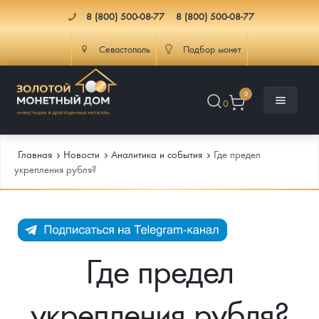
8 (800) 500-08-77
8 (800) 500-08-77
Севастополь
Подбор монет
0
0
Главная
Новости
Аналитика и события
Где предел
укрепления рубля?
Каталог
Инфо
Каталог Монет
Где предел
Доставка
Инвестиционные монеты
Как сделать заказ
укрепления рубля?
Услуги
Памятные и старинные монеты
Подлинность монет
Монеты Россия и СССР