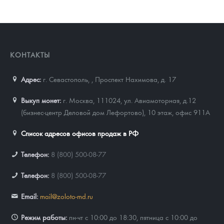
КОНТАКТЫ
Адрес:
г. Севастополь,
,
Проспект Нахимова, д. 17
Выкуп монет:
г. Москва, 111024, ул. Авиамоторная, д.12
(бизнес-центр Деловой дом Лефортово), 10 этаж, офис 911А
Список адресов офисов продаж в РФ
Телефон:
8 (800) 500-08-77
Телефон:
8 (800) 500-08-77
Email:
mail@zoloto-md.ru
Режим работы:
пн-чт с 10:00 до 18:30, пятница с 10:00 до