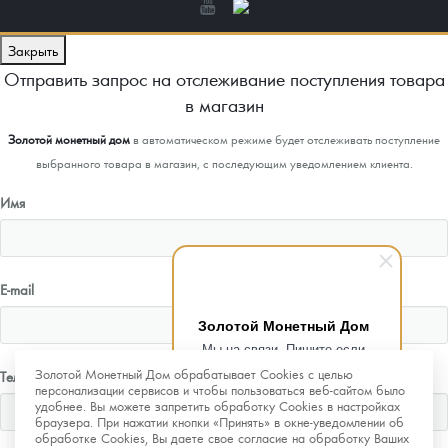
Закрыть
Отправить запрос на отслеживание поступления товара
в магазин
Золотой монетный дом
в автоматическом режиме будет отслеживать поступление
выбранного товара в магазин, с последующим уведомлением клиента.
Имя
E-mail
Золотой Монетный Дом
Мы на связи. Пишите если
возникнут любые вопросы.
Золотой Монетный Дом обрабатывает Cookies с целью
Телефон
Рады помочь.
персонализации сервисов и чтобы пользоваться веб-сайтом было
удобнее. Вы можете запретить обработку Cookies в настройках
браузера. При нажатии кнопки «Принять» в окне-уведомлении об
обработке Cookies, Вы даете свое согласие на обработку Ваших