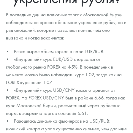
Новости
Монеты и жетоны ЗМД
Клуб ЗМД
Подбор монет
Иностранные
Памятные монеты России и СССР
В последние дни на валютных торгах Московской биржи
Котировки
Георгий Победоносец
Гарантии
Информация
Аналитика и события
Монеты стран мира после 1950г
Монеты Царской России
наблюдается не просто обвальное укрепление рубля, но и
ряд аномалий, которые позволяют понять, чем оно
Контакты
Золотой червонец Сеятель
Выкуп монет
Распродажа монет и жетонов
Cтатьи
Курс золота и серебра
Итоги 2025 года. Прогноз курсов золота, серебра, платины на
2026 год
вызвано и когда закончится:
О нас
Золотые слитки
Вопрос - ответ
Георгий Победоносец - динамика цен
Лом выкуп
Выкуп серебряных монет
• Резко вырос объем торгов в паре EUR/RUB.
Аксессуары
Памятка для работы с монетами из драгметаллов
Скупка слитков
Наши преимущества
• «Внутренний» курс EUR/USD оторвался от
глобального рынка FOREX на 4-5%. В понедельник в
Гарри Поттер
Условия возврата
Письмо директору
моменте можно было наблюдать курс 1.02, тогда как на
FOREX курс почти 1.07.
Год Лошади
Монеты
Пресс-служба
• «Внутренний» курс USD/CNY также оторвался от
Флот: ледоколы и корабли
Политика конфиденциальности
FOREX. На FOREX USD/CNY был в районе 6.66, тогда как
курс Московской биржи, рассчитанный через рублевые
Жетоны "Необыкновенные обитатели глубин"
Политика использования Cookies
пары, к закрытию торгов составил 6.61.
• Разошлась динамика фьючерсов на USD/RUB:
Ювелирные изделия
Положение по обработке и защите персональных данных
июньский контракт упал существенно сильнее, чем дальние