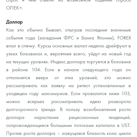
Русская нумизматика
ОПЕК+.
Золотая карманная галерея
Доллар
Как это обычно бывает, отыграв последние значимые
Наборы подарочных и коллекционных монет
события года (заседания ФРС и Банка Японии), FOREX
Монеты и жетоны из недрагоценных металлов
впал в спячку. Курсы основных валют неделю дрейфуют в
узких боковиках и, вероятнее всего, уйдут на новый год
Книги по нумизматике
на текущих уровнях. Индекс доллара торгуется в боковике
в районе 104. Если в начале следующего года он
оттолкнется вверх от этих уровней, это можно
рассматривать как заявку на ретест установленных в
уходящем году максимумов. Если провалится ниже 103,
можно всерьез рассматривать идею разворота
долгосрочного тренда. В пользу возобновления роста
доллара нарастание рецессионных тенденций,
сопровождающиеся большими потоками капитала в UST.
Против роста доллара – кажущаяся близость кона цикла