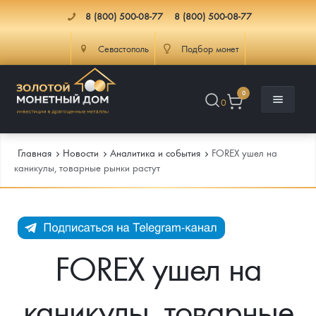
8 (800) 500-08-77
8 (800) 500-08-77
Севастополь
Подбор монет
0
0
Главная
Новости
Аналитика и события
FOREX ушел на
каникулы, товарные рынки растут
Каталог
Инфо
Каталог Монет
FOREX ушел на
Доставка
Инвестиционные монеты
Как сделать заказ
каникулы, товарные
Услуги
Памятные и старинные монеты
Подлинность монет
Монеты Россия и СССР