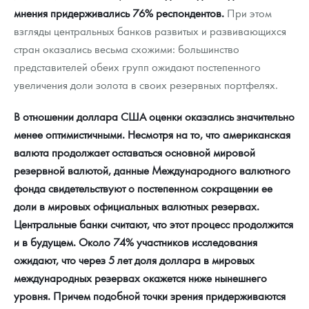
Русская нумизматика
мнения придерживались 76% респондентов.
При этом
взгляды центральных банков развитых и развивающихся
Золотая карманная галерея
стран оказались весьма схожими: большинство
представителей обеих групп ожидают постепенного
Наборы подарочных и коллекционных монет
увеличения доли золота в своих резервных портфелях.
Монеты и жетоны из недрагоценных металлов
В отношении доллара США оценки оказались значительно
Книги по нумизматике
менее оптимистичными. Несмотря на то, что американская
валюта продолжает оставаться основной мировой
резервной валютой, данные Международного валютного
фонда свидетельствуют о постепенном сокращении ее
доли в мировых официальных валютных резервах.
Центральные банки считают, что этот процесс продолжится
и в будущем. Около 74% участников исследования
ожидают, что через 5 лет доля доллара в мировых
международных резервах окажется ниже нынешнего
уровня. Причем подобной точки зрения придерживаются