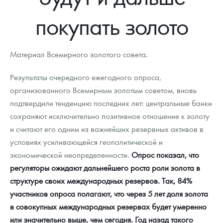
Новости
Монеты и жетоны ЗМД
Клуб ЗМД
Подбор монет
Иностранные
Памятные монеты России и СССР
покупать золото
Котировки
Георгий Победоносец
Гарантии
Информация
Аналитика и события
Монеты стран мира после 1950г
Монеты Царской России
Контакты
Золотой червонец Сеятель
Выкуп монет
Распродажа монет и жетонов
Cтатьи
Курс золота и серебра
Итоги 2025 года. Прогноз курсов золота, серебра, платины на
Материал Всемирного золотого совета.
2026 год
О нас
Золотые слитки
Вопрос - ответ
Георгий Победоносец - динамика цен
Лом выкуп
Выкуп серебряных монет
Результаты очередного ежегодного опроса,
организованного Всемирным золотым советом, вновь
Аксессуары
Памятка для работы с монетами из драгметаллов
Скупка слитков
Наши преимущества
подтвердили тенденцию последних лет: центральные банки
сохраняют исключительно позитивное отношение к золоту
Гарри Поттер
Условия возврата
Письмо директору
и считают его одним из важнейших резервных активов в
Год Лошади
Монеты
условиях усиливающейся геополитической и
Пресс-служба
экономической неопределенности.
Опрос показал, что
Флот: ледоколы и корабли
Политика конфиденциальности
регуляторы ожидают дальнейшего роста роли золота в
структуре своих международных резервов. Так, 84%
Жетоны "Необыкновенные обитатели глубин"
Политика использования Cookies
участников опроса полагают, что через 5 лет доля золота
Ювелирные изделия
Положение по обработке и защите персональных данных
в совокупных международных резервах будет умеренно
или значительно выше, чем сегодня. Год назад такого