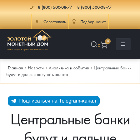
8 (800) 500-08-77
8 (800) 500-08-77
Севастополь
Подбор монет
0
0
Главная
Новости
Аналитика и события
Центральные банки
будут и дальше покупать золото
Каталог
Инфо
Каталог Монет
Центральные банки
Доставка
Инвестиционные монеты
Как сделать заказ
будут и дальше
Услуги
Памятные и старинные монеты
Подлинность монет
Монеты Россия и СССР