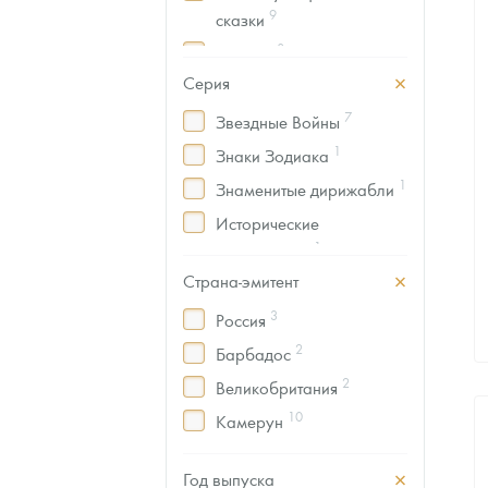
9
сказки
Наборы подарочных и коллекционных монет
8
Космос
Серия
1
Транспорт
Монеты и жетоны из недрагоценных металлов
7
Звездные Войны
Книги по нумизматике
1
Знаки Зодиака
1
Знаменитые дирижабли
Исторические
1
инструменты
Страна-эмитент
1
Космос
3
Россия
2
Барбадос
2
Великобритания
10
Камерун
1
Мальта
Год выпуска
1