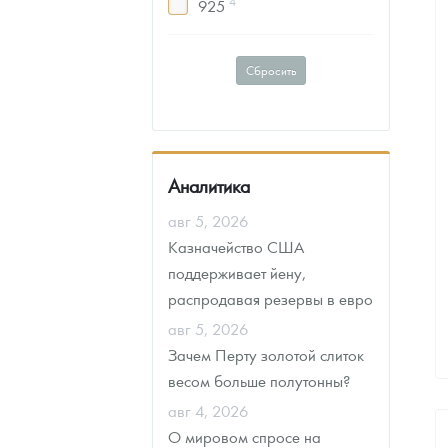
4
925
1
7.4
1
217.7
4
150
Сбросить
Аналитика
авг 5, 2026
Казначейство США
поддерживает йену,
распродавая резервы в евро
авг 5, 2026
Зачем Перту золотой слиток
весом больше полутонны?
авг 4, 2026
О мировом спросе на