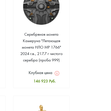
Серебряная монета
Камеруна "Летающая
монета НЛО МР 1766"
2024 г.в., 217.7 г чистого
серебра (проба 999)
Клубная цена
146 923
Руб.
Стандартная цена
148 760
Руб.
Цена выкупа
Звоните