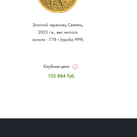
Золотой червонец Сеятель,
Золотая 
2023 г.в., вес чистого
"Филармони
золота - 7.78 г (проба 999)
7.78 г 
(пр
Клубная цена
Клуб
102 884
Руб.
10
Стандартная цена
Стан
103 336
Руб.
10
Цена выкупа
Ц
93 120
Руб.
9