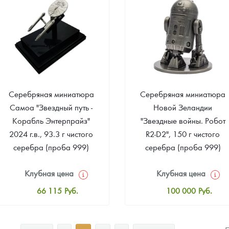
Звоните
Звоните
Серебряная миниатюра
Серебряная миниатюра
Самоа "Звездный путь -
Новой Зеландии
Корабль Энтерпрайз"
"Звездные войны. Робот
2024 г.в., 93.3 г чистого
R2-D2", 150 г чистого
серебра (проба 999)
серебра (проба 999)
Клубная цена
Клубная цена
66 115
Руб.
100 000
Руб.
Стандартная цена
Стандартная цена
67 690
Руб.
101 000
Руб.