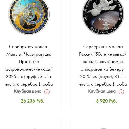
Серебряная монета
Серебряная монета
Мальты "Часы ратуши.
России "50-летие мягкой
Пражские
посадки спускаемых
астрономические часы"
аппаратов на Венеру"
2025 г.в. (пруф), 31.1 г
2025 г.в. (пруф), 31.1 г
чистого серебра (проба
чистого серебра (проба
Клубная цена
Клубная цена
999)
925)
26 236
Руб.
8 920
Руб.
Стандартная цена
Стандартная цена
26 761
Руб.
9 445
Руб.
Цена выкупа
Цена выкупа