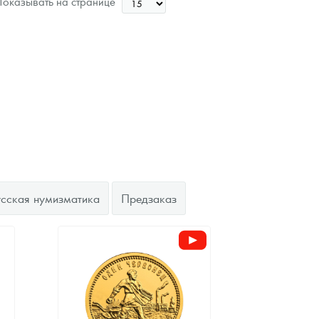
оказывать на странице
Цена выкупа
Звоните
усская нумизматика
Предзаказ