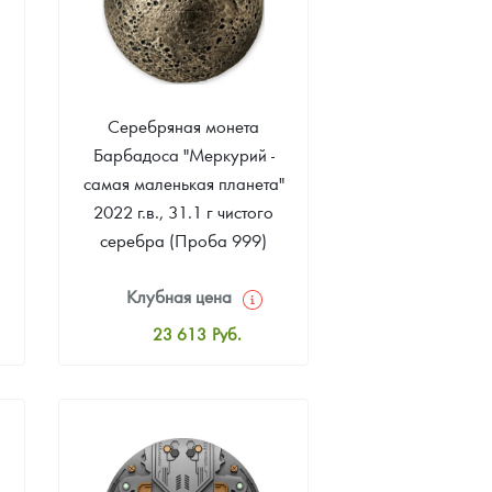
Серебряная монета
Барбадоса "Меркурий -
самая маленькая планета"
2022 г.в., 31.1 г чистого
серебра (Проба 999)
Клубная цена
23 613
Руб.
Стандартная цена
24 137
Руб.
Цена выкупа
Звоните