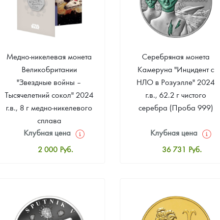
Медно-никелевая монета
Серебряная монета
Великобритании
Камеруна "Инцидент с
"Звездные войны –
НЛО в Розуэлле" 2024
Тысячелетний сокол" 2024
г.в., 62.2 г чистого
г.в., 8 г медно-никелевого
серебра (Проба 999)
сплава
Клубная цена
Клубная цена
2 000
Руб.
36 731
Руб.
Стандартная цена
Стандартная цена
2 100
Руб.
37 780
Руб.
Цена выкупа
Цена выкупа
Звоните
Звоните