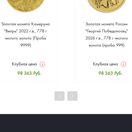
Золотая монета Камеруна
Золотая монета России
"Вепрь" 2022 г.в., 7.78 г
"Георгий Победоносец"
чистого золота (Проба
2026 г.в., 7.78 г чистого
9999)
золота (проба 999)
Клубная цена
Клубная цена
98 363
Руб.
98 363
Руб.
Стандартная цена
Стандартная цена
98 815
Руб.
98 815
Руб.
Цена выкупа
Цена выкупа
92 216
Руб.
93 120
Руб.