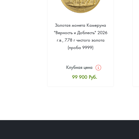
 монета
Золотая монета Камеруна
. Елены
"Верность и Доблесть" 2026
 2024 г.в.,
г.в., 7.78 г чистого золота
о серебра
(проба 9999)
999)
цена
Клубная цена
0
Руб.
99 900
Руб.
ная цена
Стандартная цена
5
Руб.
100 352
Руб.
ыкупа
Цена выкупа
оните
92 216
Руб.