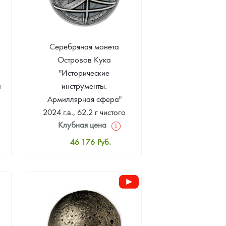
Серебряная монета
Островов Кука
"Исторические
а
инструменты.
Армиллярная сфера"
2024 г.в., 62.2 г чистого
Клубная цена
серебра (проба 9999)
46 176
Руб.
Стандартная цена
47 225
Руб.
Цена выкупа
Звоните