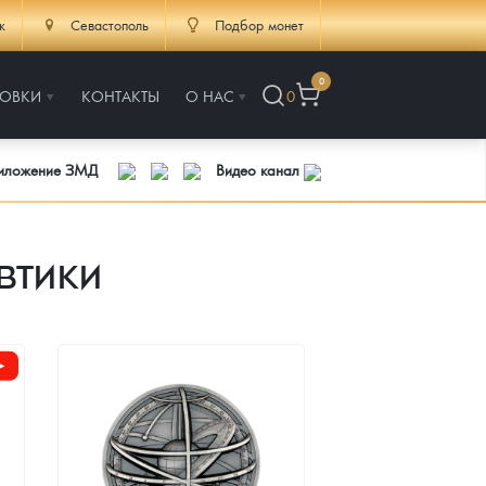
к
Севастополь
Подбор монет
0
РОВКИ
КОНТАКТЫ
О НАС
0
риложение ЗМД
Видео канал
втики