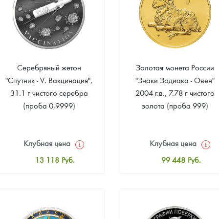
Серебряный жетон
Золотая монета России
"Спутник - V. Вакцинация",
"Знаки Зодиака - Овен"
31.1 г чистого серебра
2004 г.в., 7.78 г чистого
(проба 0,9999)
золота (проба 999)
Клубная цена
Клубная цена
13 118
Руб.
99 448
Руб.
Стандартная цена
Стандартная цена
14 168
Руб.
100 352
Руб.
Цена выкупа
Цена выкупа
Звоните
87 695
Руб.