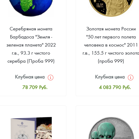
ра, платины на 2026 год
Серебряная монета
Золотая монета России
Барбадоса "Земля -
"50 лет первого полета
зеленая планета" 2022
человека в космос" 2011
г.в., 93.3 г чистого
г.в., 155.5 г чистого золот
серебра (Проба 999)
(проба 999)
Клубная цена
Клубная цена
78 709
Руб.
4 083 790
Руб.
Стандартная цена
Стандартная цена
80 283
Руб.
4 083 790
Руб.
данных
Цена выкупа
Цена выкупа
Звоните
Звоните