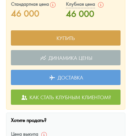
Русская нумизматика
Стандартная цена
Клубная цена
46 000
46 000
Золотая карманная галерея
Наборы подарочных и коллекционных монет
КУПИТЬ
Монеты и жетоны из недрагоценных металлов
Книги по нумизматике
ДИНАМИКА ЦЕНЫ
ДОСТАВКА
КАК СТАТЬ КЛУБНЫМ КЛИЕНТОМ?
Хотите продать?
Цена выкупа