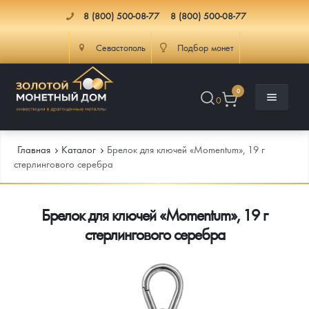
8 (800) 500-08-77
8 (800) 500-08-77
Севастополь
Подбор монет
0
0
Главная
Каталог
Брелок для ключей «Momentum», 19 г
стерлингового серебра
Каталог
Брелок для ключей «Momentum», 19 г
Инфо
Каталог Монет
стерлингового серебра
Доставка
Инвестиционные монеты
Как сделать заказ
Услуги
Памятные и старинные монеты
Подлинность монет
Монеты Россия и СССР