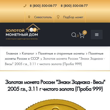
8 (800) 500-08-77
8 (800) 500-08-77
Севастополь
Подбор монет
0
0
Главная
Каталог
Памятные и старинные монеты
Памятные
монеты России и СССР
Золотая монета России "Знаки Зодиака -
Весы" 2005 г.в., 3.11 г чистого золота (Проба 999)
Каталог
Золотая монета России "Знаки Зодиака - Весы"
Инфо
Каталог Монет
2005 г.в., 3.11 г чистого золота (Проба 999)
Доставка
Инвестиционные монеты
Как сделать заказ
Услуги
Памятные и старинные монеты
Подлинность монет
Монеты Россия и СССР