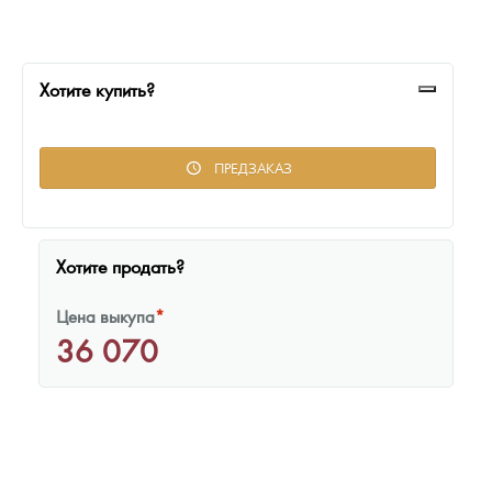
Русская нумизматика
Золотая карманная галерея
Хотите купить?
Наборы подарочных и коллекционных монет
Монеты и жетоны из недрагоценных металлов
ПРЕДЗАКАЗ
Книги по нумизматике
Хотите продать?
Цена выкупа
*
36 070