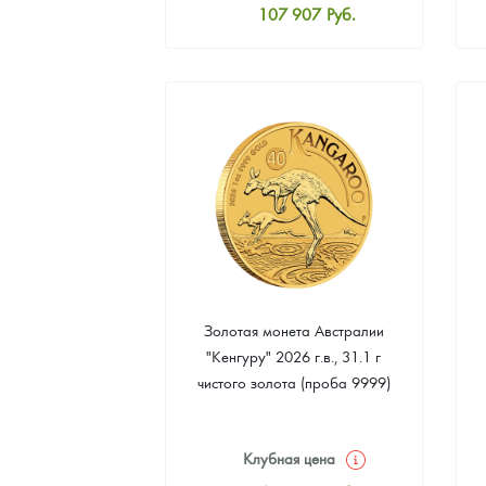
107 907
Руб.
Стандартная цена
108 372
Руб.
Цена выкупа
97 674
Руб.
Золотая монета Австралии
"Кенгуру" 2026 г.в., 31.1 г
чистого золота (проба 9999)
Клубная цена