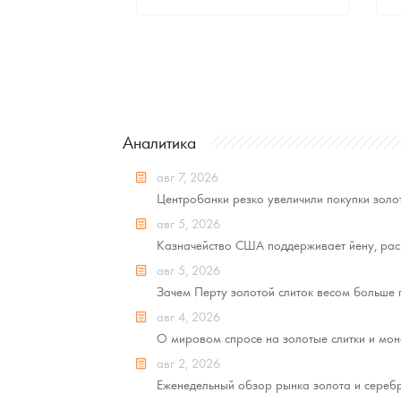
Стандартная цена
8 441
Руб.
Цена выкупа
Звоните
Аналитика
авг 7, 2026
Центробанки резко увеличили покупки золот
авг 5, 2026
Казначейство США поддерживает йену, рас
авг 5, 2026
Зачем Перту золотой слиток весом больше
авг 4, 2026
О мировом спросе на золотые слитки и моне
авг 2, 2026
Еженедельный обзор рынка золота и серебра