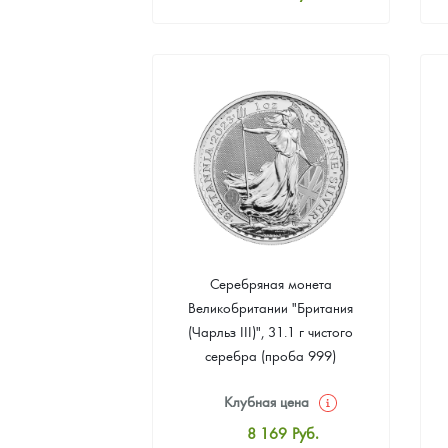
Стандартная цена
8 441
Руб.
Цена выкупа
4 901
Руб.
Серебряная монета
Великобритании "Британия
(Чарльз III)", 31.1 г чистого
серебра (проба 999)
Клубная цена
8 169
Руб.