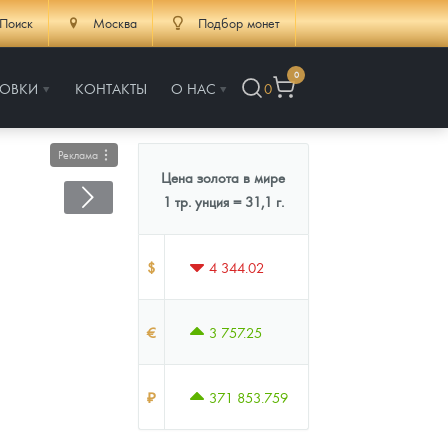
Поиск
Москва
Подбор монет
0
РОВКИ
КОНТАКТЫ
О НАС
0
Реклама
Цена золота в мире
1 тр. унция = 31,1 г.
$
4 344.02
€
3 757.25
₽
371 853.759