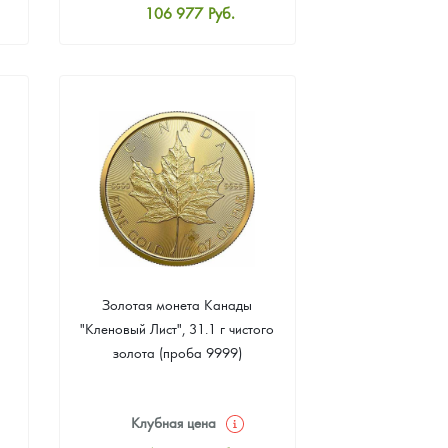
106 977
Руб.
Стандартная цена
107 442
Руб.
Цена выкупа
95 814
Руб.
Золотая монета Канады
"Кленовый Лист", 31.1 г чистого
золота (проба 9999)
Клубная цена