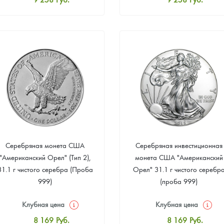
Стандартная цена
Стандартная цена
9 803
Руб.
9 803
Руб.
Цена выкупа
Цена выкупа
Звоните
Звоните
Серебряная монета США
Серебряная инвестиционная
"Американский Орел" (Тип 2),
монета США "Американский
31.1 г чистого серебра (Проба
Орел" 31.1 г чистого серебр
999)
(проба 999)
Клубная цена
Клубная цена
8 169
Руб.
8 169
Руб.