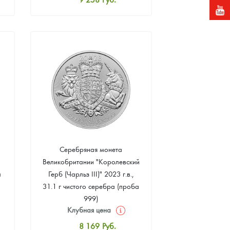
Стандартная цена
9 803
Руб.
Цена выкупа
Звоните
Серебряная монета
Великобритании "Королевский
а
Герб (Чарльз III)" 2023 г.в.,
31.1 г чистого серебра (проба
999)
Клубная цена
8 169
Руб.