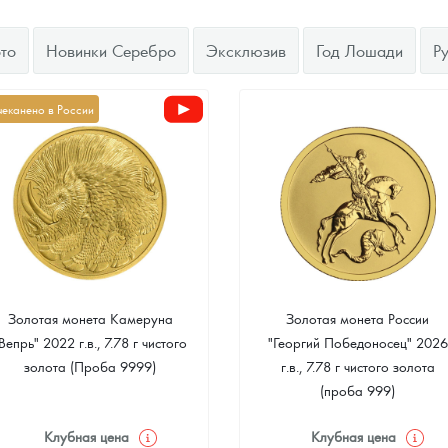
ра, платины на 2026 год
то
Новинки Серебро
Эксклюзив
Год Лошади
Р
чеканено в России
Золотая монета Камеруна
Золотая монета России
Вепрь" 2022 г.в., 7.78 г чистого
"Георгий Победоносец" 2026
данных
золота (Проба 9999)
г.в., 7.78 г чистого золота
(проба 999)
Клубная цена
Клубная цена