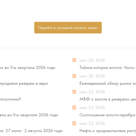
Стандартная цена
Стандартная цена
8 441
Руб.
8 441
Руб.
Цена выкупа
Цена выкупа
Перейти в основной каталог монет
Звоните
Звоните
июл 28, 2026
а во II-м квартале 2026 года
Тайная история золота. Часть 
июл 26, 2026
продавая резервы в евро
Еженедельный обзор рынка зо
июл 25, 2026
 полутонны?
МВФ о золоте в резервах це
июл 23, 2026
ты во II-м квартале 2026 года
Соотношение золото-серебро 
июл 22, 2026
: 27 июля - 2 августа 2026 года
Нефть и продовольствие раст