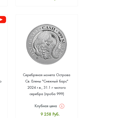
Стандартная цена
8 441
Руб.
Цена выкупа
Звоните
Серебряная монета Острова
о
Св. Елены "Снежный барс"
2024 г.в., 31.1 г чистого
серебра (проба 999)
Клубная цена
9 258
Руб.