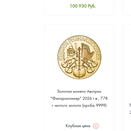
100 930
Руб.
Наборы подарочных и коллекционных монет
Стандартная цена
101 860
Руб.
Монеты и жетоны из недрагоценных металлов
Цена выкупа
Книги по нумизматике
93 023
Руб.
Золотая монета Австрии
"Филармоникер" 2026 г.в., 7.78
г чистого золота (проба 9999)
Клубная цена