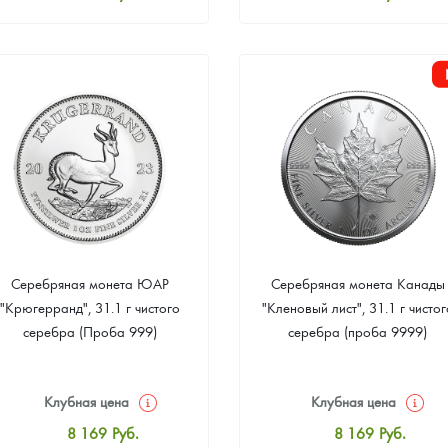
Стандартная цена
Стандартная цена
8 441
Руб.
8 441
Руб.
Цена выкупа
Цена выкупа
Звоните
Звоните
Серебряная монета ЮАР
Серебряная монета Канады
"Крюгерранд", 31.1 г чистого
"Кленовый лист", 31.1 г чистог
серебра (Проба 999)
серебра (проба 9999)
Клубная цена
Клубная цена
8 169
Руб.
8 169
Руб.