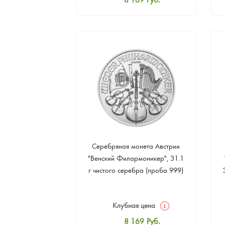
Стандартная цена
8 441
Руб.
Цена выкупа
Звоните
Серебряная монета Австрии
"Венский Филармоникер", 31.1
г чистого серебра (проба 999)
Клубная цена
8 169
Руб.