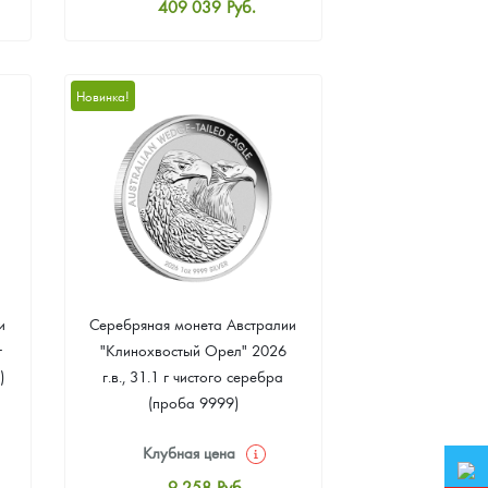
409 039
Руб.
Стандартная цена
410 898
Руб.
Цена выкупа
Новинка!
384 869
Руб.
и
Серебряная монета Австралии
г
"Клинохвостый Орел" 2026
)
г.в., 31.1 г чистого серебра
(проба 9999)
Клубная цена
9 258
Руб.