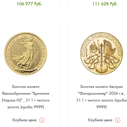
106 977
Руб.
111 628
Руб.
Стандартная цена
Стандартная цена
107 907
Руб.
112 558
Руб.
Цена выкупа
Цена выкупа
Звоните
Звоните
Золотая монета
Золотая монета Австрии
Великобритании "Британия
"Филармоникер" 2026 г.в.,
(Чарльз III)" , 31.1 г чистого
31.1 г чистого золота (проба
золота (проба 9999)
9999)
Клубная цена
Клубная цена