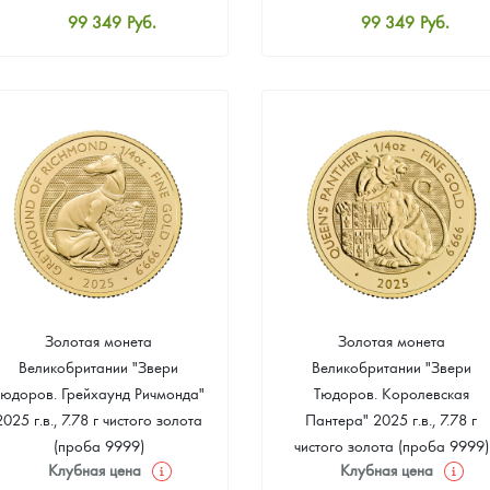
99 349
Руб.
99 349
Руб.
Стандартная цена
Стандартная цена
99 814
Руб.
99 814
Руб.
Цена выкупа
Цена выкупа
93 023
Руб.
93 953
Руб.
Золотая монета
Золотая монета
Великобритании "Звери
Великобритании "Звери
Тюдоров. Грейхаунд Ричмонда"
Тюдоров. Королевская
2025 г.в., 7.78 г чистого золота
Пантера" 2025 г.в., 7.78 г
(проба 9999)
чистого золота (проба 9999)
Клубная цена
Клубная цена