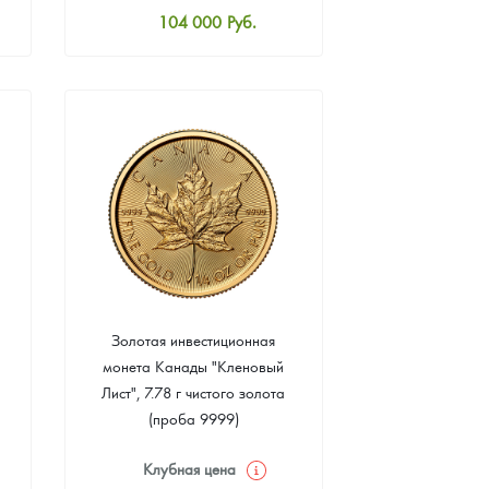
104 000
Руб.
Стандартная цена
104 465
Руб.
Цена выкупа
93 953
Руб.
Золотая инвестиционная
монета Канады "Кленовый
Лист", 7.78 г чистого золота
(проба 9999)
Клубная цена