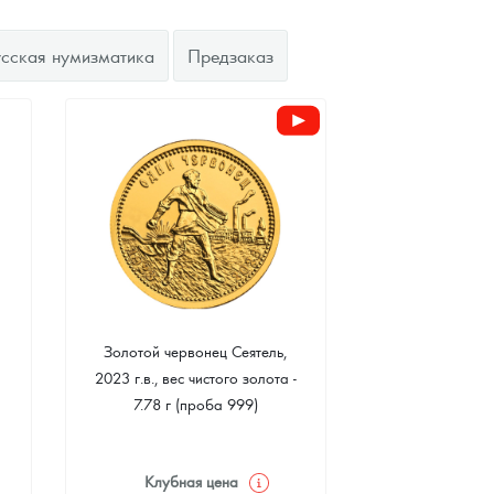
усская нумизматика
Предзаказ
Золотой червонец Сеятель,
2023 г.в., вес чистого золота -
7.78 г (проба 999)
Клубная цена