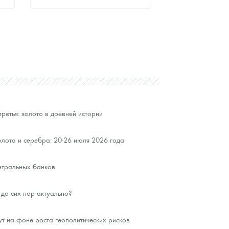
Стандартная цена
9 803
Руб.
Цена выкупа
Звоните
третья: золото в древней истории
лота и серебра: 20-26 июля 2026 года
нтральных банков
до сих пор актуально?
ут на фоне роста геополитических рисков