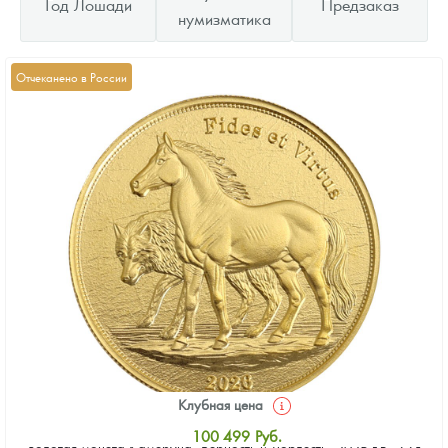
Год Лошади
Предзаказ
нумизматика
Отчеканено в России
Клубная цена
100 499
Руб.
Золотая монета Камеруна "Верность и Доблесть" 2026 г.в., 7.78