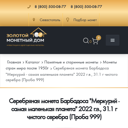
8 (800) 500-08-77
8 (800) 500-08-77
Севастополь
Подбор монет
0
0
Главная
Каталог
Памятные и старинные монеты
Монеты
стран мира после 1950г
Серебряная монета Барбадоса
"Меркурий - самая маленькая планета" 2022 г.в., 31.1 г чистого
серебра (Проба 999)
Каталог
Инфо
Каталог Монет
Серебряная монета Барбадоса "Меркурий -
самая маленькая планета" 2022 г.в., 31.1 г
Доставка
Инвестиционные монеты
Как сделать заказ
чистого серебра (Проба 999)
Услуги
Памятные и старинные монеты
Подлинность монет
Монеты Россия и СССР